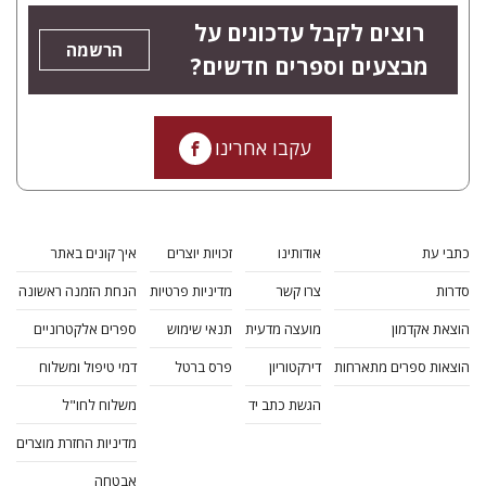
רוצים לקבל עדכונים על
הרשמה
מבצעים וספרים חדשים?
עקבו אחרינו
כתבי עת
אודותינו
זכויות יוצרים
איך קונים באתר
סדרות
צרו קשר
מדיניות פרטיות
הנחת הזמנה ראשונה
הוצאת אקדמון
מועצה מדעית
תנאי שימוש
ספרים אלקטרוניים
הוצאות ספרים מתארחות
דירקטוריון
פרס ברטל
דמי טיפול ומשלוח
הגשת כתב יד
משלוח לחו"ל
מדיניות החזרת מוצרים
אבטחה