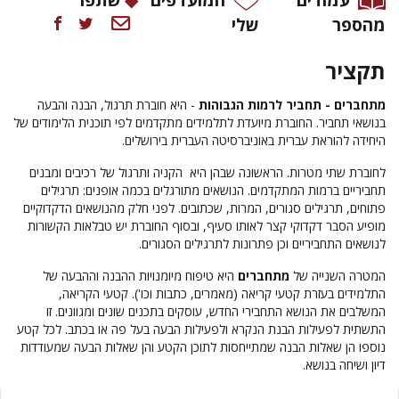
מהספר
שלי
תקציר
מתחברים - תחביר לרמות הגבוהות
- היא חוברת תרגול, הבנה והבעה
בנושאי תחביר. החוברת מיועדת לתלמידים מתקדמים לפי תוכנית הלימודים של
היחידה להוראת עברית באוניברסיטה העברית בירושלים.
לחוברת שתי מטרות. הראשונה שבהן היא הקניה ותרגול של רכיבים ומבנים
תחביריים ברמות המתקדמים. הנושאים מתורגלים בכמה אופנים: תרגילים
פתוחים, תרגילים סגורים, המרות, שכתובים. לפני חלק מהנושאים הדקדוקיים
מופיע הסבר דקדוקי קצר לאותו סעיף, ובסוף החוברת יש טבלאות הקשורות
לנושאים התחביריים וכן פתרונות לתרגילים הסגורים.
המטרה השנייה של
מתחברים
היא טיפוח מיומנויות ההבנה וההבעה של
התלמידים בעזרת קטעי קריאה (מאמרים, כתבות וכו'). קטעי הקריאה,
המשלבים את הנושא התחבירי החדש, עוסקים בתכנים שונים ומגוונים. זו
התשתית לפעילות הבנת הנקרא ולפעילות הבעה בעל פה או בכתב. לכל קטע
נוספו הן שאלות הבנה שמתייחסות לתוכן הקטע והן שאלות הבעה שמעודדות
דיון ושיחה בנושא.