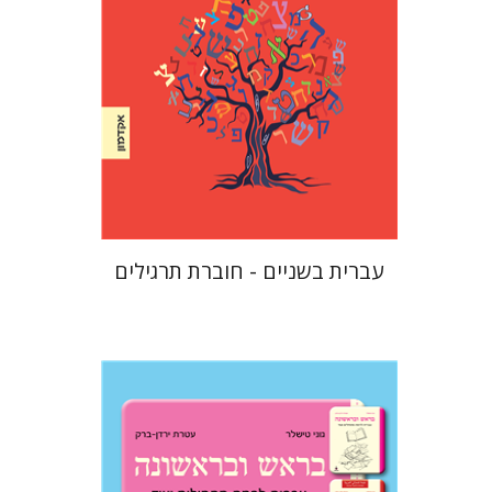
הנחת אתר ספר מודפס
$23
$26
עברית בשניים - חוברת תרגילים
עטרת ירדן-ברק
גוני טישלר