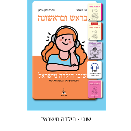
עטרת ירדן-ברק
גוני טישלר
הנחת אתר ספר אלקטרוני
$18
שובי - הילדה מישראל