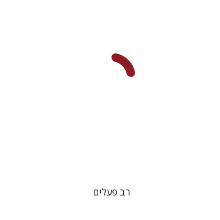
דורון מגן
הנחת אתר ספר מודפס
$22
$25
רב פעלים