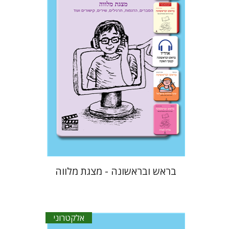
עטרת ירדן-ברק
גוני טישלר
$33
בראש ובראשונה - מצגת מלווה
אלקטרוני