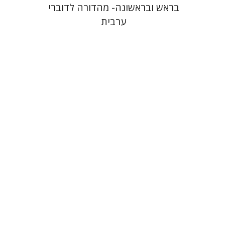
בראש ובראשונה- מהדורה לדוברי
ערבית
דליה רוט-גביזון
דנה ספקטור
$10