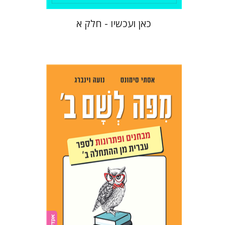
כאן ועכשיו - חלק א
אסתר סימונס
נועה וינברג
הנחת אתר ספר מודפס