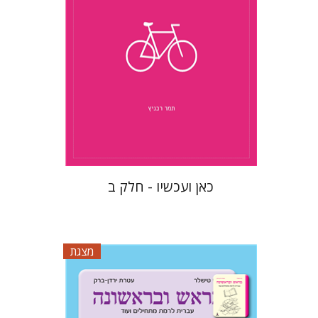
$10
כאן ועכשיו - חלק ב
מצגת