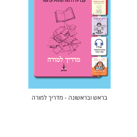
הנחת אתר ספר מודפס
$32
$35
בראש ובראשונה - מדריך למורה