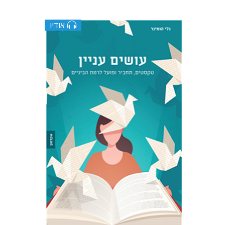
אודיו
צוקי שי
גלי הומינר
$10