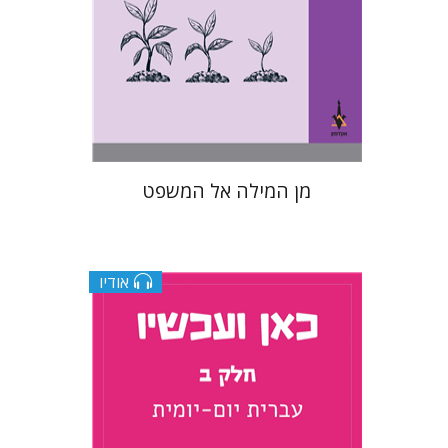
הנחת אתר ספר מודפס
$28
$31
מן המילה אל המשפט
אודיו
תמר רכניץ