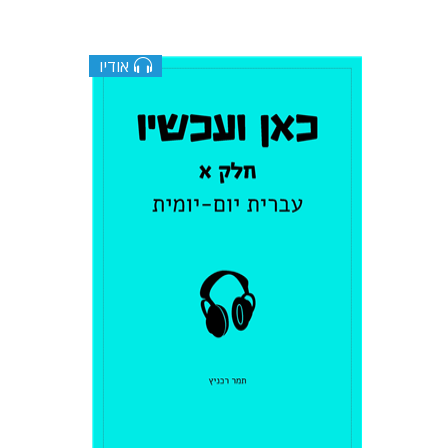
אודיו
תמר רכניץ
$10