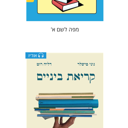
$22
$25
מפה לשם א'
אודיו
גוני טישלר
דליה רוט-גביזון