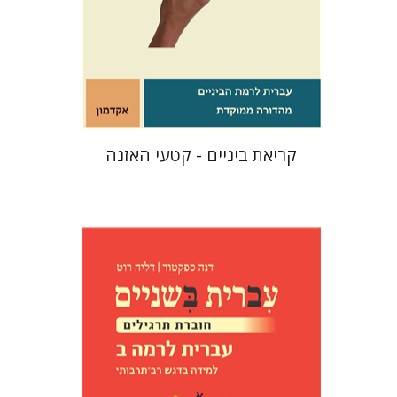
$10
קריאת ביניים - קטעי האזנה
דנה ספקטור
דליה רוט-גביזון