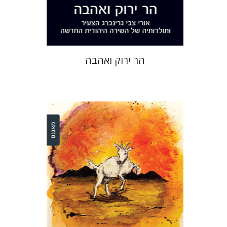
$32
$35
הר ירוק ואהבה
דינה שטיין