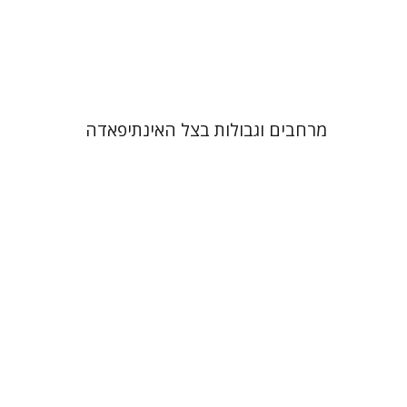
הנחת אתר ספר מודפס
$32
$35
מרחבים וגבולות בצל האינתיפאדה
יוסף הכהן
ראובן בונפיל