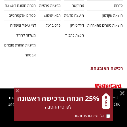
סדרות
צרו קשר
מדיניות פרטיות
הנחת הזמנה ראשונה
הוצאת אקדמון
מועצה מדעית
תנאי שימוש
ספרים אלקטרוניים
הוצאות ספרים מתארחות
דירקטוריון
פרס ברטל
דמי טיפול ומשלוח
הגשת כתב יד
משלוח לחו"ל
מדיניות החזרת מוצרים
אבטחה
רכישה מאובטחת
25% הנחה ברכישה ראשונה
magnespress.co.il uses cookies to give you the best
user experience. Using this website means you're OK
לפרטי ההטבה
with this.
אל תציג הודעה זו שוב
Find out more about our
cookies policy