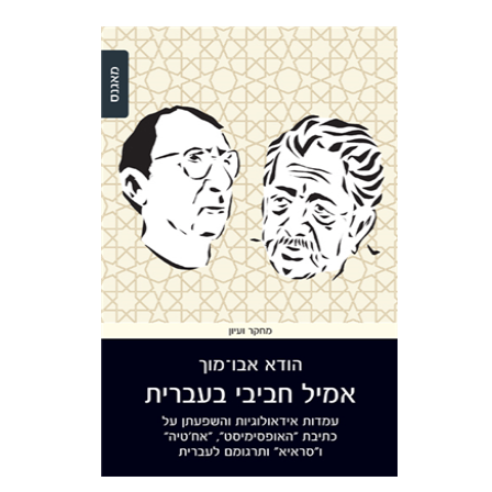
הודא אבו-מוך
הנחת אתר ספר מודפס
$32
$35