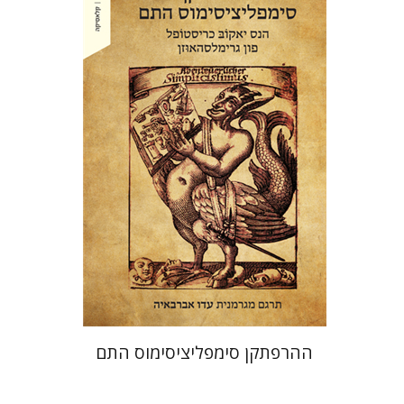
הנס יאקוֹבּ כריסטוֹפל פון גרימלסהאוּזן
עדו אברבאיה
הנחת אתר ספר מודפס
$38
$42
ההרפתקן סימפליציסימוס התם