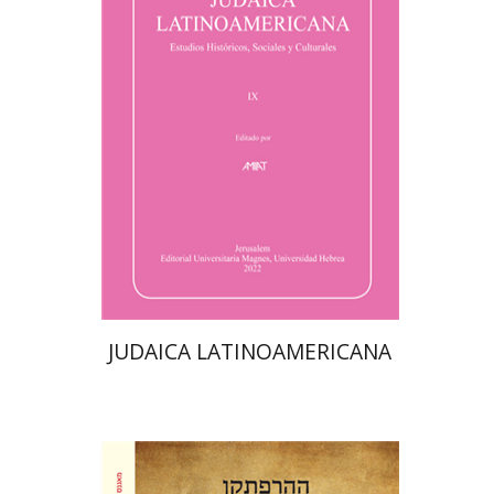
סבסטיאן קלור
מרגלית בז'רנו
פולט קרשונוביץ שוסטר
פלורינדה פ.
גולדברג.
$61
JUDAICA LATINOAMERICANA