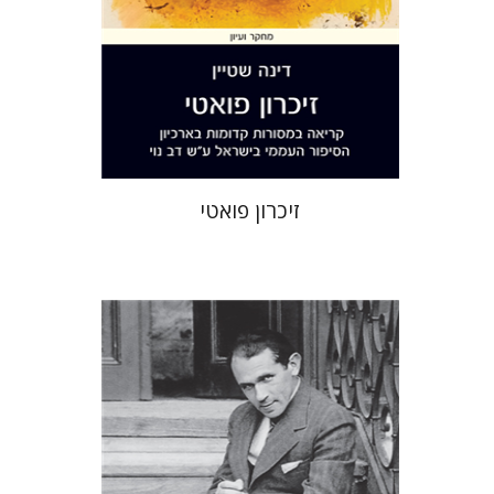
הנחת אתר ספר מודפס
$36
$40
זיכרון פואטי
ברונו שולץ
יעקב גולומב
מרים בורנשטיין