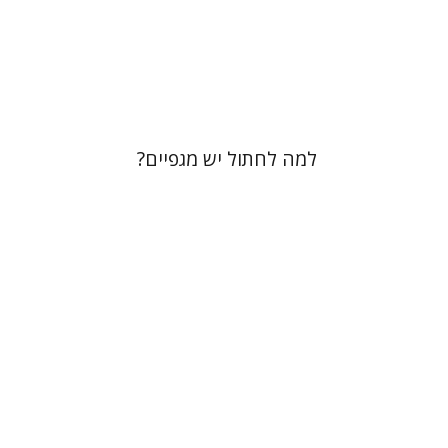
הנחת אתר ספר מודפס
$28
$31
למה לחתול יש מגפיים?
אריאל זינדר
יהושע גרנט
עדן
הכהן