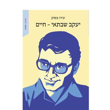
עידו בסוק
אריאל הירשפלד
הנחת אתר ספר מודפס
$38
$42