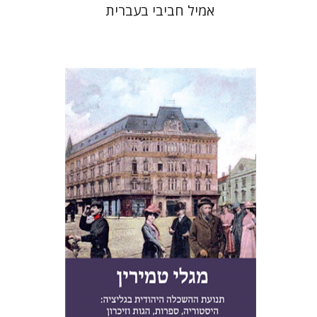
אמיל חביבי בעברית
חנן גפני
שמואל פיינר
נתן
שיפריס
הנחת אתר ספר מודפס
$41
$46