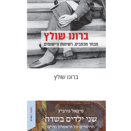
הנחת אתר ספר מודפס
$32
$35
ברונו שולץ
מיכאל גורביץ
אריאל הירשפלד