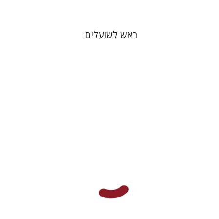
ראש לשועלים
עדיה מנדלסון-מעוז