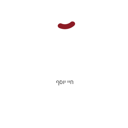
הנחת אתר ספר מודפס
$27
$30
חיי יוסף