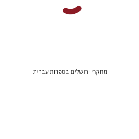
הנחת אתר ספר מודפס
$32
$35
מחקרי ירושלים בספרות עברית
נטליה גינצבורג
מנואלה קונסוני
אספיר מילמן