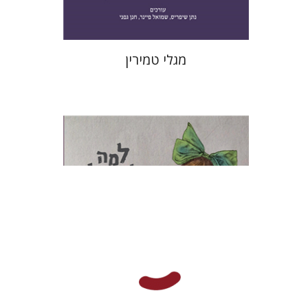
מגלי טמירין
יגאל שוורץ
תמי ישראלי