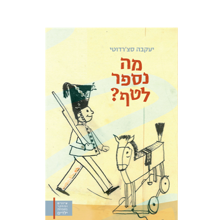
יעקבה סצ'רדוטי
תמי ישראלי
הנחת אתר ספר מודפס
$32
$35