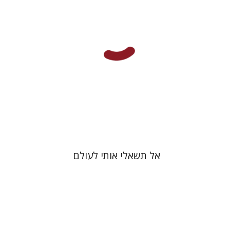
הנחת אתר ספר מודפס
$32
$35
אל תשאלי אותי לעולם
קתרין מרידייל
אריאל הירשפלד