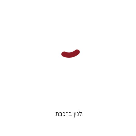
יפתח בריל
הנחת אתר ספר מודפס
$32
$35
לנין ברכבת