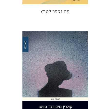
מה נספר לטף?
קארין נויבורגר-טויטו
הנחת אתר ספר מודפס