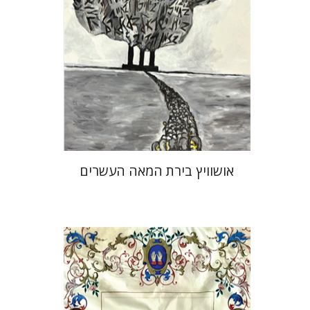
הנחת אתר ספר מודפס
$32
$35
אושוויץ בירת המאה העשרים
אלי הולצר
אבינועם רוזנק