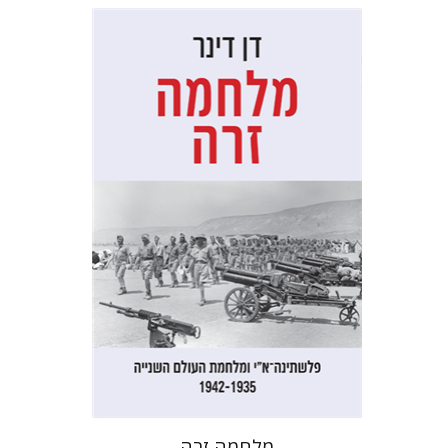
דן דינר
שאול מרמרי
הנחת אתר ספר מודפס
$32
$35
מלחמה זרה