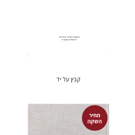
הנחת אתר ספר מודפס
$31
$34
קבץ על יד
מחיר
השקה
שמעון שטובר