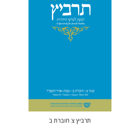
יהונתן גארב
מיכאל סיגל
הנחת אתר ספר מודפס
$26
$29
תרביץ צ חוברת ב