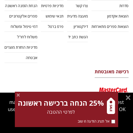
סדרות
צרו קשר
מדיניות פרטיות
הנחת הזמנה ראשונה
הוצאת אקדמון
מועצה מדעית
תנאי שימוש
ספרים אלקטרוניים
הוצאות ספרים מתארחות
דירקטוריון
פרס ברטל
דמי טיפול ומשלוח
הגשת כתב יד
משלוח לחו"ל
מדיניות החזרת מוצרים
אבטחה
רכישה מאובטחת
25% הנחה ברכישה ראשונה
magnespress.co.il uses cookies to give you the best
user experience. Using this website means you're OK
לפרטי ההטבה
with this.
אל תציג הודעה זו שוב
Find out more about our
cookies policy