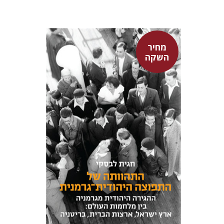
מחיר
השקה
חגית לבסקי
מאירה טורצקי
מחיר השקה
$24
$34