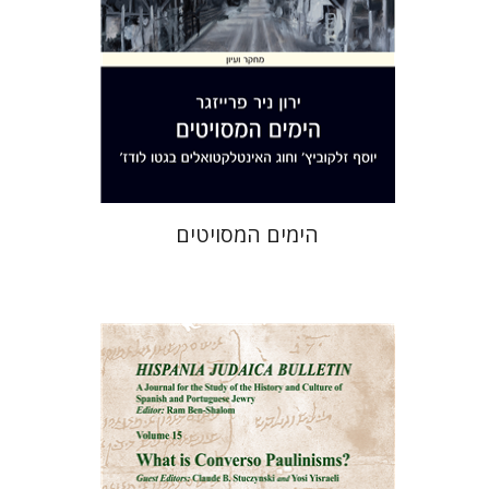
הנחת אתר ספר מודפס
$32
$35
הימים המסויטים
רם בן-שלום