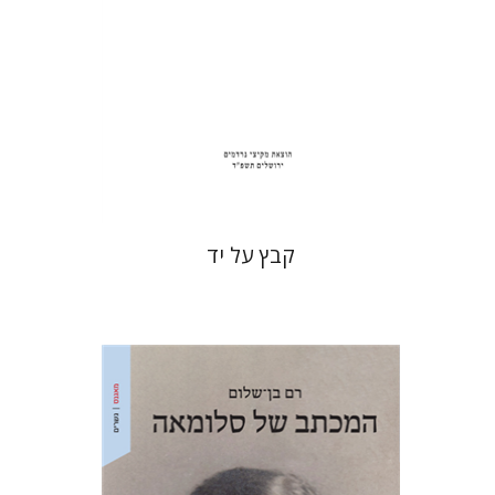
הנחת אתר ספר מודפס
$31
$34
קבץ על יד
רם בן-שלום