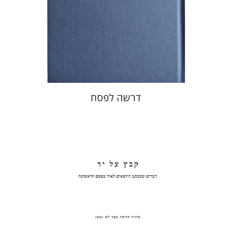
הנחת אתר ספר מודפס
$38
$42
דרשה לפסח
פנחס רוט