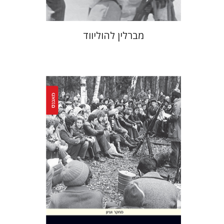
מברלין להוליווד
יעקב רואי
איליה וובשין