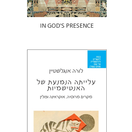
IN GOD'S PRESENCE
לורה אנגלשטיין
מירי אליאב-פלדון
דורון מגן