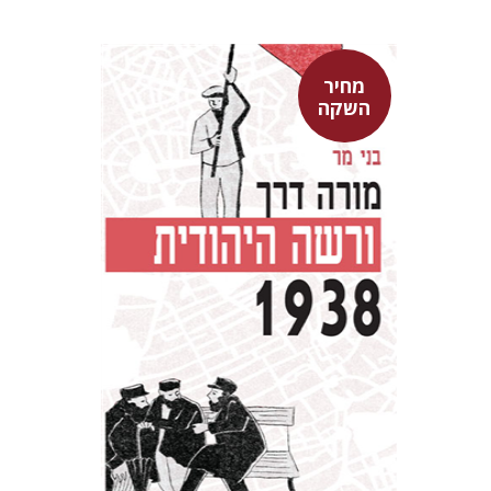
מחיר
השקה
בני מר
מחיר השקה
$29
$42