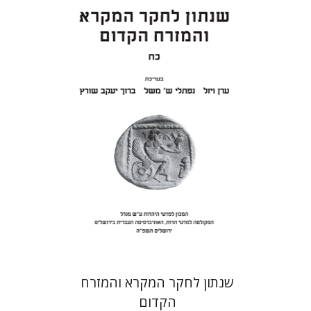
ערן ויזל
נפתלי ש' משל
ברוך
יעקב שורץ
הנחת אתר ספר מודפס
$41
$46
שנתון לחקר המקרא והמזרח
הקדום