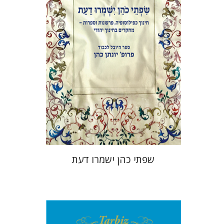
הנחת אתר ספר מודפס
$41
$46
שפתי כהן ישמרו דעת