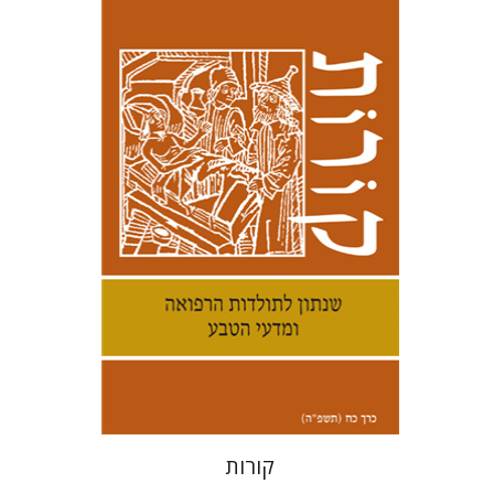
קנת קולינס
הנחת אתר ספר מודפס
$38
$42
קורות