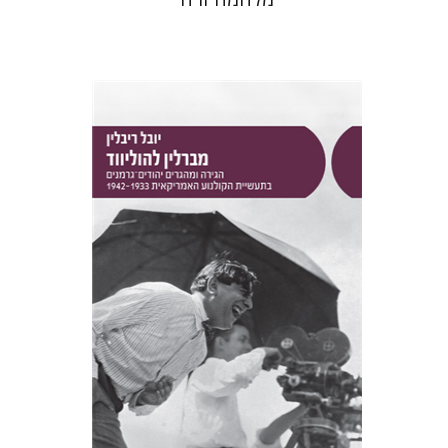
יובל ריבלין
הנחת אתר ספר מודפס
$41
$46