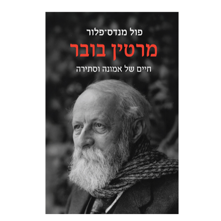
פול מנדס-פלור
מתן אורם
הנחת אתר ספר מודפס
$32
$35