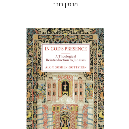
מרטין בובר
אלון גושן-גוטשטיין
הנחת אתר ספר מודפס
$55
$61