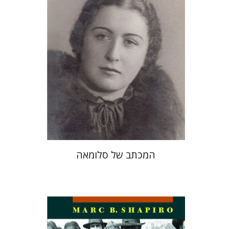
הנחת אתר ספר מודפס
$41
$46
המכתב של סלומאה