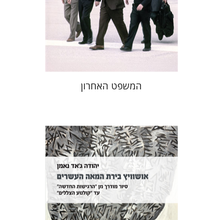
הנחת אתר ספר מודפס
$41
$46
המשפט האחרון
יהודה ג'אד נאמן