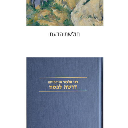
$32
$46
חולשת הדעת
אלעזר מוורמייזא
שמחה עמנואל