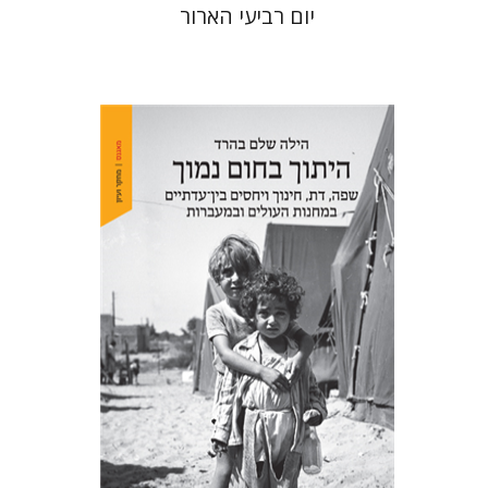
יום רביעי הארור
הילה שלם בהרד
הנחת אתר ספר מודפס
$41
$46