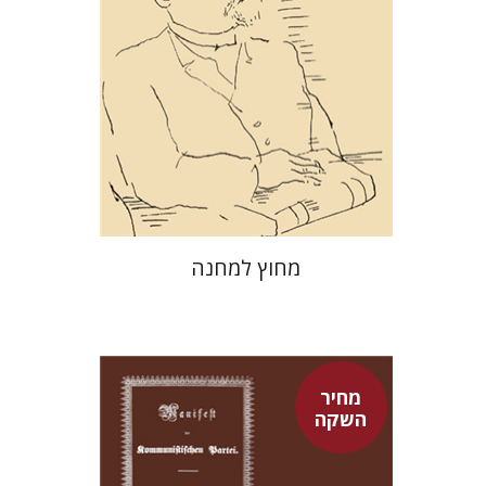
מחיר השקה
$29
$42
מחוץ למחנה
מחיר
השקה
פיני איפרגן