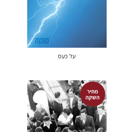
מחיר השקה
$22
$31
על כעס
מחיר
השקה
חגית לבסקי
מאירה טורצקי