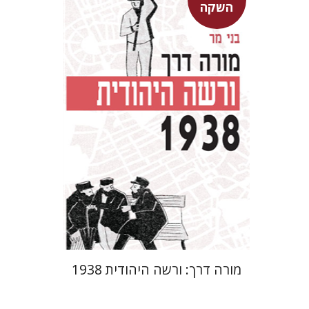
השקה
בני מר
מחיר השקה
$29
$42
מורה דרך: ורשה היהודית 1938