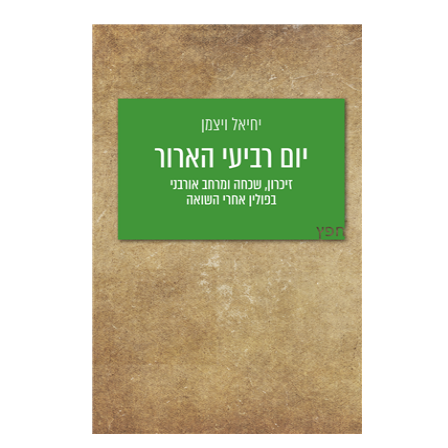
יחיאל ויצמן
יפעת וייס
הנחת אתר ספר מודפס
$25
$28