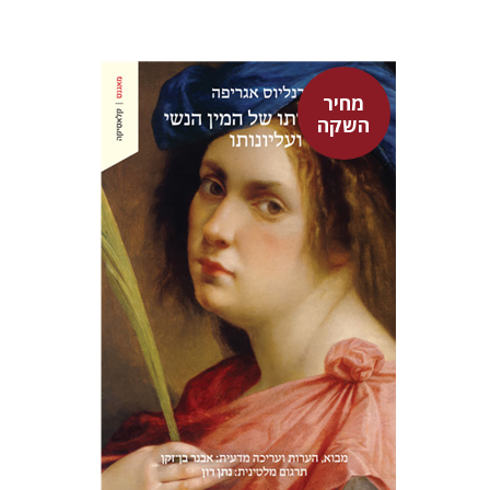
מחיר
השקה
היינריך קורנליוס אגריפה
אבנר בן-זקן
נתן רון
מחיר השקה
$22
$31