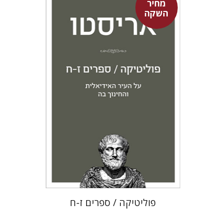
מחיר
השקה
אריסטו
עמית ברץ
מחיר השקה
$22
$31
פוליטיקה / ספרים ז-ח