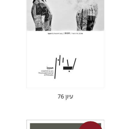
הנחת אתר ספר מודפס
$32
$35
עיון 76