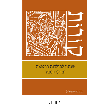
קנת קולינס
הנחת אתר ספר מודפס
$38
$42
קורות