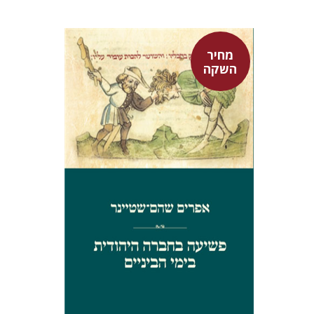
מחיר
השקה
אפרים שהם-שטיינר
מחיר השקה
$29
$42