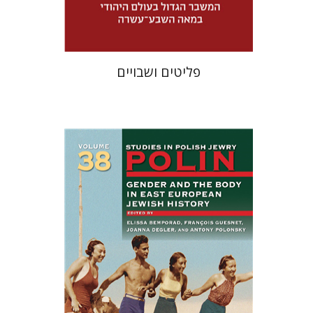
$32
$46
פליטים ושבויים
François Guesnet
Elissa
Joanna Degler
Bemporad
אנטוני
פולונסקי