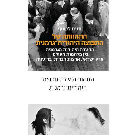
מחיר השקה
$24
$34
התהוותה של התפוצה
היהודית־גרמנית
חגי כנען