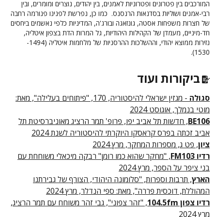
המורכבים בין פטרונים ופטרוניות לאמנים, בין יהודים, נוצרים ומומרים, ובין
רבי-אמנים ושוליות בסדנאות הרנסנס. כמו כן, נפרשת לפנינו פנורמה רחבה
של חצרות משפחות אסטה, גונזאגה ובורג'ה, המדיניות כלפי נאשמים ביחסים
חד-מיניים, מעמדן של הקהילות היהודיות, גל המרות הדת בצפון איטליה,
נזירות ממוצא יהודי, וההשלכות ההרסניות של מלחמות איטליה (1494-
1530).
ביקורות ועוד
סגולה
- מגזין ישראלי להיסטוריה, 170, "פיתוחים בעלילה", מאת:
מוטי בנמלך, אוגוסט 2024
BE106
, חדשות תל אביב יפו, פרופ' תמר הרציג מאוניברסיטת תל
אביב זכתה בפרס קראסקו היוקרתי להיסטוריה לשנת 2024
ציון
, פט ג, מספרות המחקר, מרץ 2024
רדיו FM103
, "מחקר שהוא כמו רומן" רבקה מיכאלי משוחחת עם
בני ציפר על הספר, מרץ 2024
הארץ
, תרבות וספרות, "סלומונה היהודי, הצורף של גבירתנו
המהוללת, דוכסית פררה", מאת: ספי הנדלר, מרץ 2024
רדיו צפון 104.5fm
, "זהר צפוני", גבי זהר משוחח עם תמר הרציג,
מרץ 2024