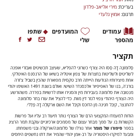
בעריכת:
מירי אליאב-פלדון
תרגום:
אמוץ גלעדי
עמודים
המועדפים
שתפו
מהספר
שלי
תקציר
סַלומוֹנֶה דָה סֶסוֹ היה צורף כשרוני להפליא, שעיצב תכשיטים ואבזרי אופנה
לשליטים ולשליטות בחצרות של צפון איטליה בשיאו של הרנסנס האיטלקי.
אחת מיצירותיו הנודעות היייתה חרב טקסית מפוארת שהכין בשביל צ'זרה
בורג'ה, בנו של האפיפיור אלכסנדר השישי. ואולם בשנת 1491 האשימו יהודי
מנטובה את סלומונה בעבירות מין והסגירו אותו לרשויות בפררה. משהורשע
היה הצורף היהודי צפוי לגזר דין מוות. כדי להציל את עורו בחר סלומונה
להתנצר, קיבל חנינה מן הדוכס וקיבל את השם אֵרקוֹלֶה דָה פֶדֶלי.
הודות למעמדו המקצועי הרם של הצורף נותר תיעוד רב עליו ועל פרשות
הקשורות בו. על סמך מבחר עצום של מסמכים ארכיוניים עוקבת תמר הרציג
בספר
סיפורו של מומר
אחר גורלו של סלומונה/ארקולה ובני משפחתו.
ומבעד למיקרו-היסטוריה על רב-אמן יהודי שהמיר את דתו נחשפים היחסים