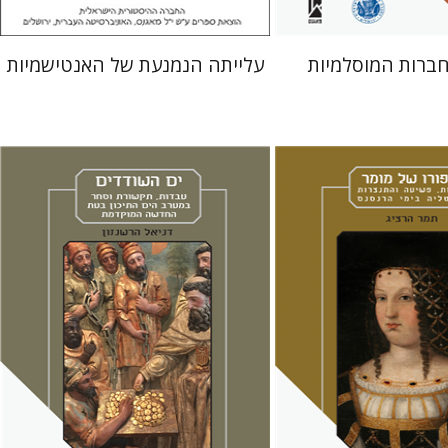
ברות המוסלמיות
עלייתה הנמנעת של האנטישמיות
ג
דניאל הרשנזון
ליאב-פלדון
מירי אליאב-פלדון
די
ברוריה בן ברוך