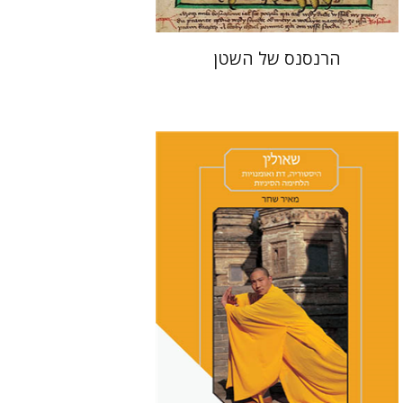
הרנסנס של השטן
מאיר שחר
מירי אליאב-פלדון
דורון מגן