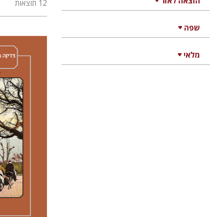
הוצאה לאור
12 תוצאות
שפה
מלאי
איימי סינג
יצחק ח
אליאב-פלדון
ר
דורון מגן
הנחת