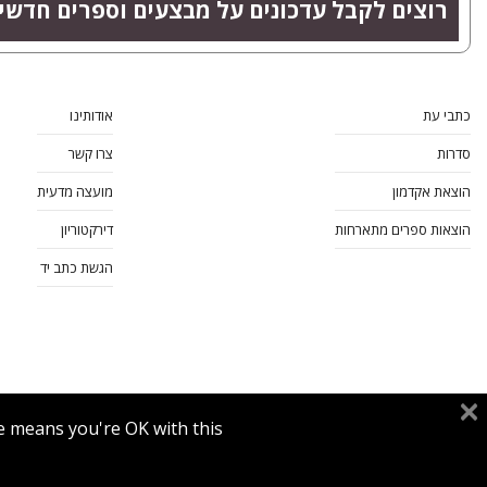
רוצים לקבל עדכונים על מבצעים וספרים חדשי
כתבי עת
אודותינו
סדרות
צרו קשר
הוצאת אקדמון
מועצה מדעית
הוצאות ספרים מתארחות
דירקטוריון
הגשת כתב יד
e means you're OK with this.