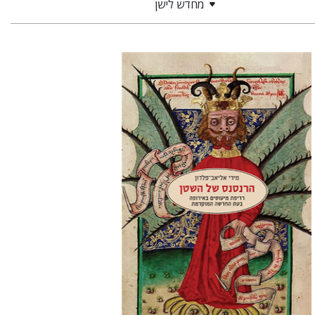
מחדש לישן
מירי אליאב-פלדון
הנחת אתר ספר מודפס
$32
$35