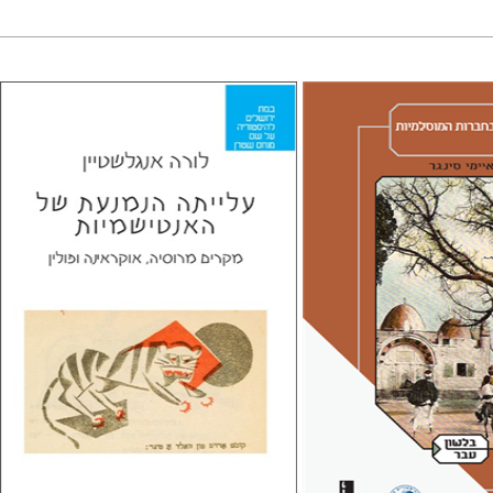
ר
ן
אבנר גלעדי
מירי
ענן ריין
לורה אנגלשטיין
מירי אליאב-פלדון
דורון מגן
 אתר ספר מודפס
הנחת אתר ספר מודפס
$32
$41
$35
$46