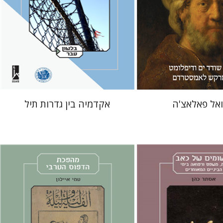
 אתר ספר מודפס
הנחת אתר ספר מודפס
$32
$32
$35
$35
אל פאלאצ'ה
אקדמיה בין גדרות תיל
עמי איילון
מירי אליאב-פלדון
ליאב-פלדון