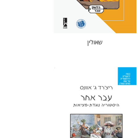
הנחת אתר ספר מודפס
$38
$42
שאולין
ריצ'רד ג' אוונס
מירי אליאב-פלדון