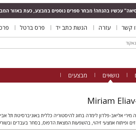
יאה" עכשיו בהנחה! מבחר ספרים נוספים במבצע, כעת באזור המב
ו קשר
עזרה
הגשת כתב יד
פרס ברטל
פרס 
נושאים
מבצעים
Miriam Elia
 מירי אליאב-פלדון לימדה בחוג להיסטוריה כללית באוניברסיטת תל אביב
זים ופיתוח אמצעי זיהוי, בהשפעות המצאת הדפוס, בסחר בעבדים ובשורש