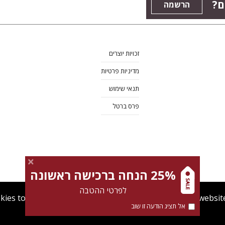
ם?
הרשמה
זכויות יוצרים
מדיניות פרטיות
תנאי שימוש
פרס ברטל
25% הנחה ברכישה ראשונה
לפרטי ההטבה
kies to give you the best user experience. Using this websit
אל תציג הודעה זו שוב
מדיניות Cookies
תנאי שימוש
מדיניות פרטיות
צרו קש
Find out more about our
cookies policy