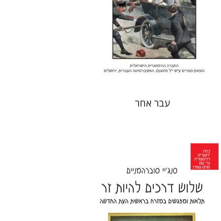
הנחת אתר ספר מודפס
$25
$28
עבר אחר
סנג'יי סוברהמניים
מירי אליאב-פלדון