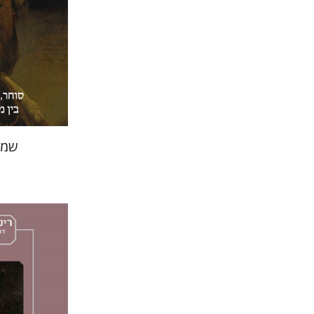
הנחת
שמו
אסתר כהן
מירי א
דורון מגן