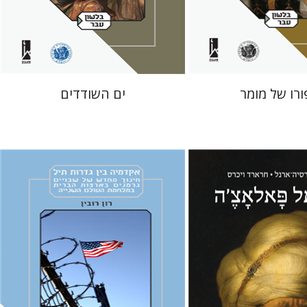
 אתר ספר מודפס
הנחת אתר ספר מודפס
$32
$41
$35
$46
ורו של מומר
ים השודדים
כרס
מרסדס גרסיה-ארנל
ליאב-פלדון
רון רובין
מירי אליאב-פלדון
מיכאל אלעזר