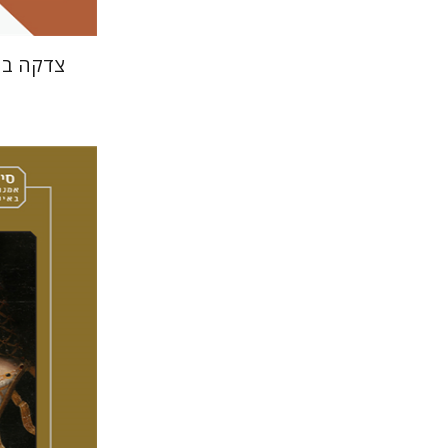
צדקה בח
תמר הרצי
מירי א
אמוץ גלע