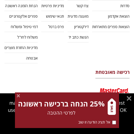
סדרות
צרו קשר
מדיניות פרטיות
הנחת הזמנה ראשונה
הוצאת אקדמון
מועצה מדעית
תנאי שימוש
ספרים אלקטרוניים
הוצאות ספרים מתארחות
דירקטוריון
פרס ברטל
דמי טיפול ומשלוח
הגשת כתב יד
משלוח לחו"ל
מדיניות החזרת מוצרים
אבטחה
רכישה מאובטחת
25% הנחה ברכישה ראשונה
magnespress.co.il uses cookies to give you the best
user experience. Using this website means you're OK
לפרטי ההטבה
with this.
אל תציג הודעה זו שוב
Find out more about our
cookies policy