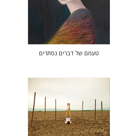
הנחת אתר ספר מודפס
$32
$35
טעמם של דברים נסתרים
חגי כנען