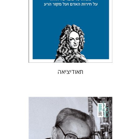
עכשיו בהנחה
$34
$46
תאודיציאה
פרימו לוי
מנואלה קונסוני
יונתן פיין