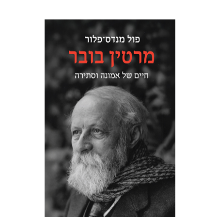
פול מנדס-פלור
מתן אורם
הנחת אתר ספר מודפס
$32
$35