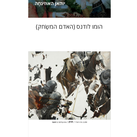
הומו לודנס (האדם המשַׂחק)
חגי כנען