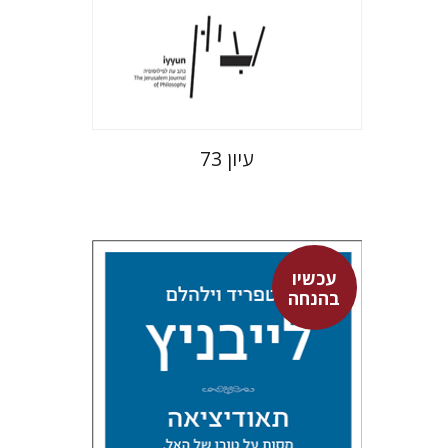
הנחת אתר ספר מודפס
$28
$31
עיון 73
עכשיו
בהנחה
גוטפריד וילהלם לייבניץ
אלחנן יקירה