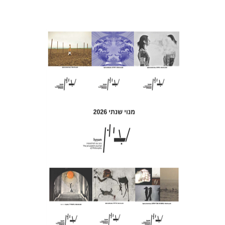
חגי כנען
הנחת אתר ספר מודפס
$69
$77