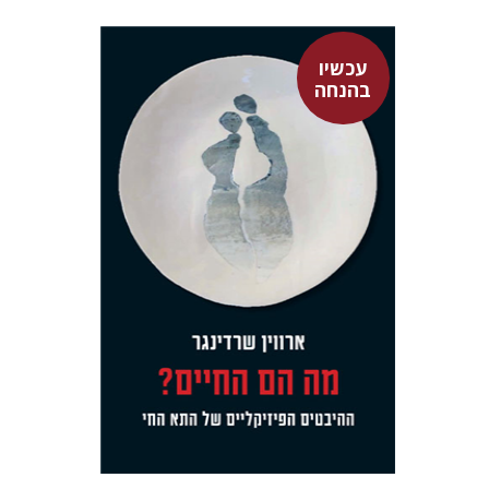
עכשיו
בהנחה
ארווין שרדינגר
אבשלום אליצור
גל מנלה
רונה אבירם
עכשיו בהנחה
$23
$31