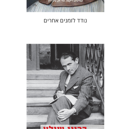
נודד לזמנים אחרים
ברונו שולץ
יעקב גולומב
מרים בורנשטיין