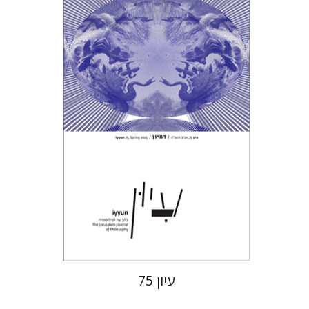
חגי כנען
הנחת אתר ספר מודפס
$28
$31
עיון 75