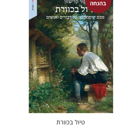
בהנחה
מור קדישזון
עכשיו בהנחה
$34
$46
טיול בכוורת