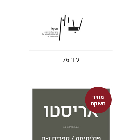
הנחת אתר ספר מודפס
$32
$35
עיון 76
מחיר
השקה
אריסטו
עמית ברץ