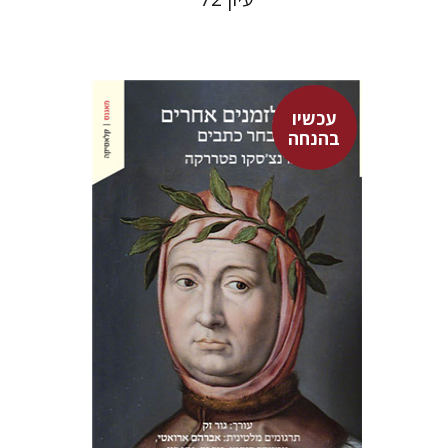
עכשיו
בהנחה
פרנצ'סקו פטררקה
גור זק
עמינדב דיקמן
נתן רון
גור זק
אברהם ארואטי
עכשיו בהנחה
$31
$42