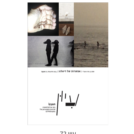
חגי כנען
הנחת אתר ספר מודפס
$28
$31
עיון 72