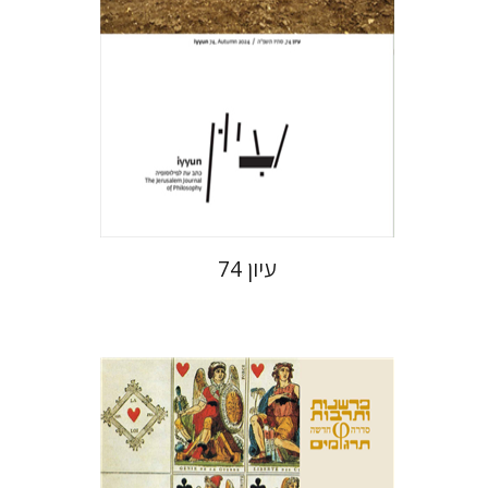
הנחת אתר ספר מודפס
$28
$31
עיון 74
ארנסט קסירר
חילי (יחיאל) אטיה