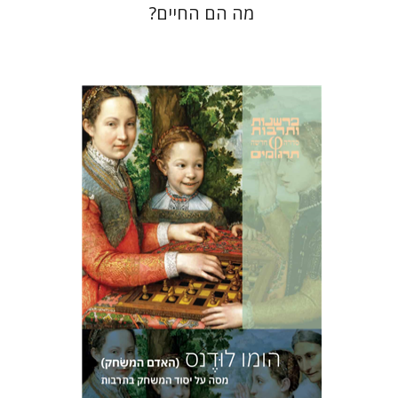
מה הם החיים?
יוהאן האוזינחה
יניב חג'בי
הנחת אתר ספר מודפס
$36
$40