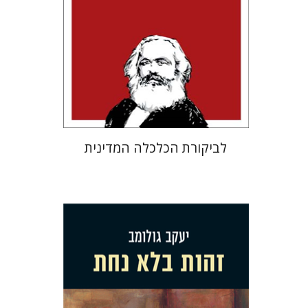
הנחת אתר ספר מודפס
$24
$27
לביקורת הכלכלה המדינית
יעקב גולומב