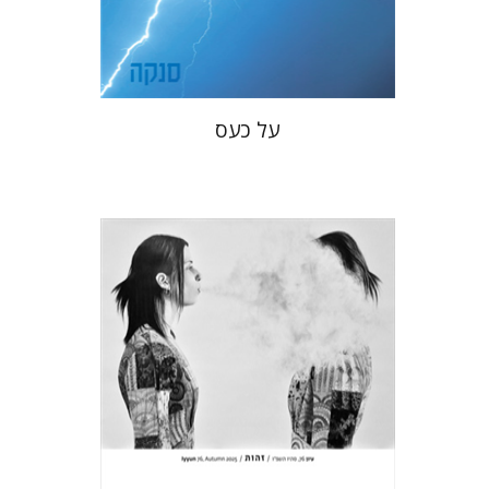
$22
$31
על כעס
חגי כנען