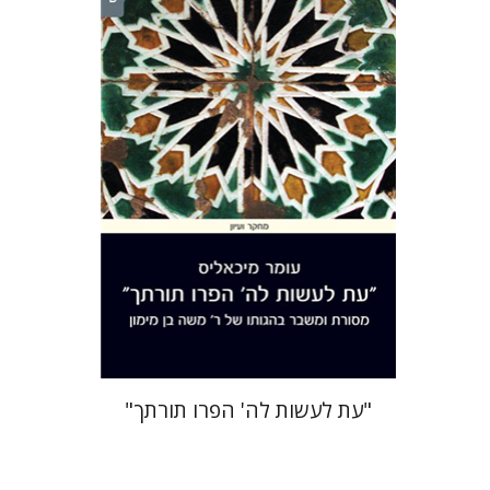
עומר מיכאליס
הנחת אתר ספר מודפס
$38
$42
"עת לעשות לה' הפרו תורתך"