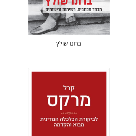
הנחת אתר ספר מודפס
$32
$35
ברונו שולץ
קרל מרקס
טל מאיר גלעדי