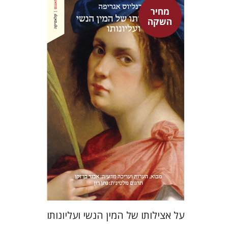
מחיר
השקה
היינריך קורנליוס אגריפה
אבנר בן-זקן
נתן רון
מחיר השקה
$22
$31
על אצילותו של המין הנשי ועליונותו