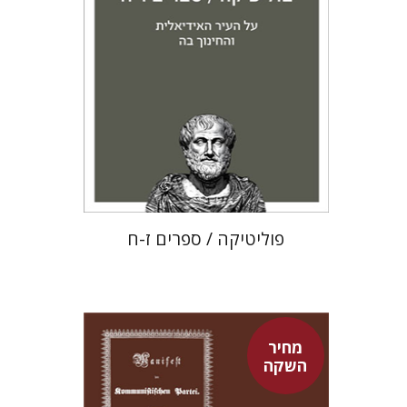
מחיר השקה
$22
$31
פוליטיקה / ספרים ז-ח
מחיר
השקה
פיני איפרגן