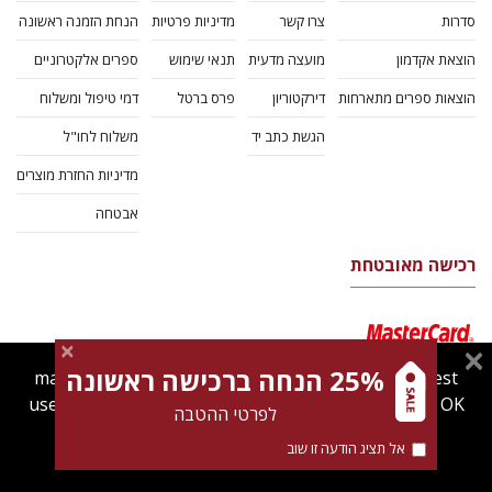
סדרות
צרו קשר
מדיניות פרטיות
הנחת הזמנה ראשונה
הוצאת אקדמון
מועצה מדעית
תנאי שימוש
ספרים אלקטרוניים
הוצאות ספרים מתארחות
דירקטוריון
פרס ברטל
דמי טיפול ומשלוח
הגשת כתב יד
משלוח לחו"ל
מדיניות החזרת מוצרים
אבטחה
רכישה מאובטחת
25% הנחה ברכישה ראשונה
magnespress.co.il uses cookies to give you the best
user experience. Using this website means you're OK
לפרטי ההטבה
with this.
אל תציג הודעה זו שוב
Find out more about our
cookies policy