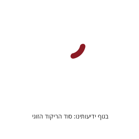
עינת שופר-אנגלהרד
הנחת אתר ספר מודפס
$28
$31
בגוף ידיעותינו: סוד הריקוד הזוגי