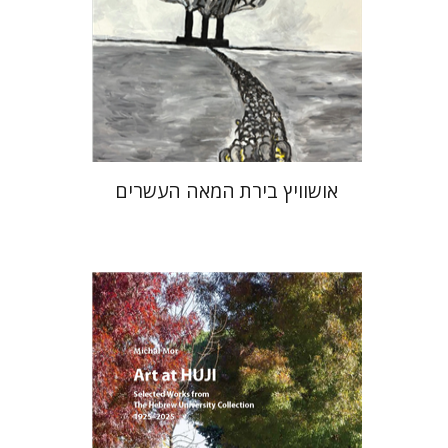
הנחת אתר ספר מודפס
$32
$35
אושוויץ בירת המאה העשרים
מיכל מור