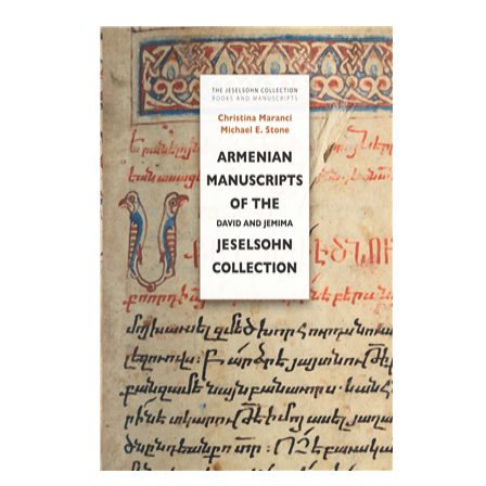
כריסטינה מרנצ'י
מייקל א. סטון
הנחת אתר ספר מודפס
$77
$86