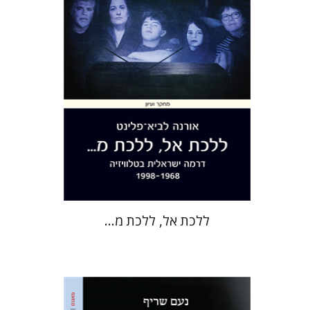
הנחת אתר ספר מודפס
$38
$42
ללכת אל, ללכת מ...
נעם שריף