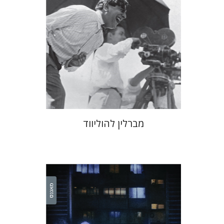
הנחת אתר ספר מודפס
$41
$46
מברלין להוליווד
אורנה לביא-פלינט