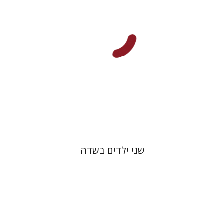
הנחת אתר ספר מודפס
$28
$31
שני ילדים בשדה