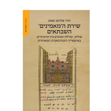
הדר פלדמן סמט
הנחת אתר ספר מודפס
$41
$46