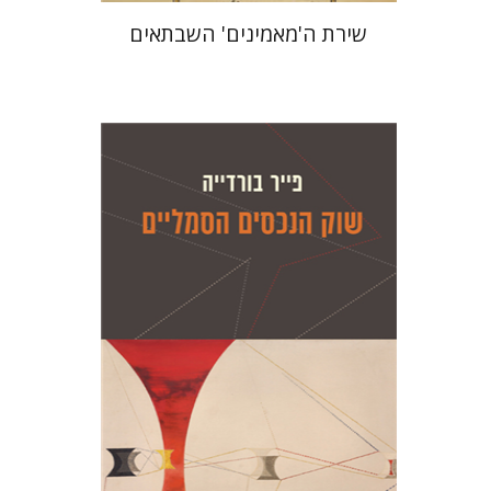
שירת ה'מאמינים' השבתאים
פייר בורדייה
ז'יזל ספירו
אמוץ גלעדי
ז'יזל ספירו
אמוץ גלעדי
הנחת אתר ספר מודפס