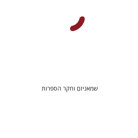
הנחת אתר ספר מודפס
$32
$35
שמאניזם וחקר הספרות