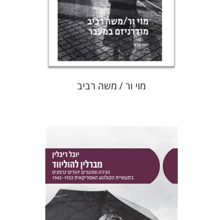
הנחת אתר ספר מודפס
$80
$89
מוי ור / משה רביב
יובל ריבלין