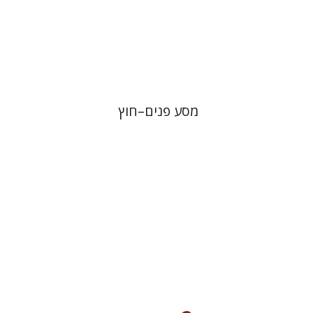
הנחת אתר ספר מודפס
$25
$28
מסע פנים–חוץ
ויויאן סילבר-ברודי