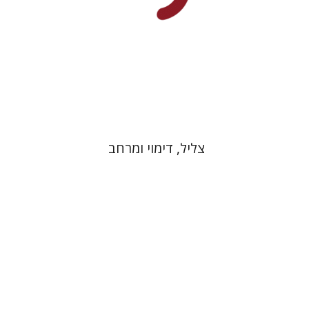
הנחת אתר ספר מודפס
$32
$35
צליל, דימוי ומרחב
רחל אלבק-גדרון