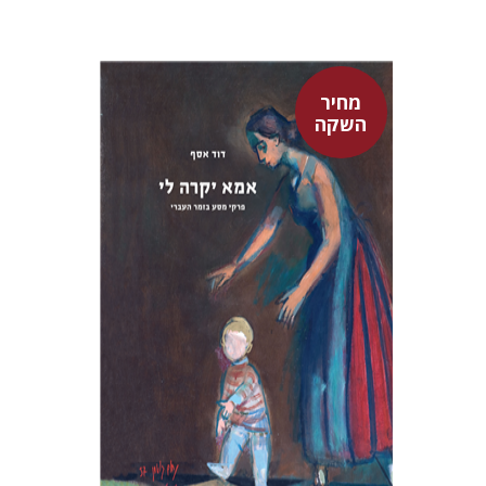
מחיר
השקה
דוד אסף
מחיר השקה
$37
$53