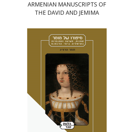
ARMENIAN MANUSCRIPTS OF
THE DAVID AND JEMIMA
JESELSOHN COLLECTION
תמר הרציג
מירי אליאב-פלדון
אמוץ גלעדי
הנחת אתר ספר מודפס
$41
$46