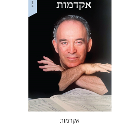
מתן חרמוני
הנחת אתר ספר מודפס
$32
$35
אקדמות