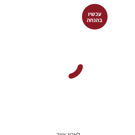
עכשיו
בהנחה
אפרת ביברמן
עכשיו בהנחה
$26
$35
לארוג ציור