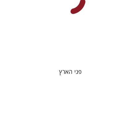
הנחת אתר ספר מודפס
$103
$114
פני הארץ
מיכאל גורביץ
אריאל הירשפלד