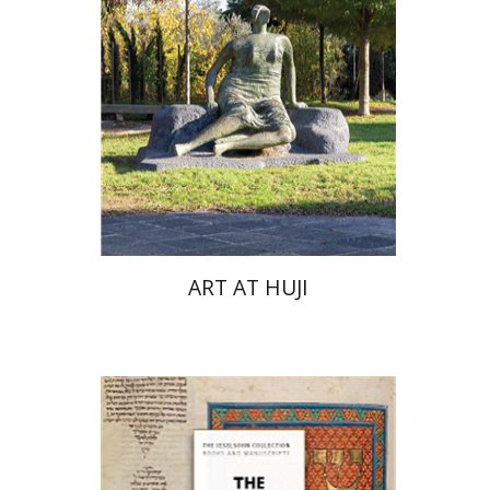
הנחת אתר ספר מודפס
$76
$85
ART AT HUJI