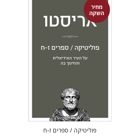
מחיר
השקה
אריסטו
עמית ברץ
מחיר השקה
$22
$31
פוליטיקה / ספרים ז-ח