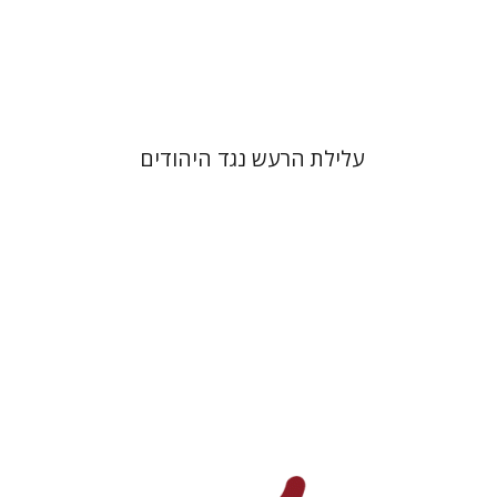
הנחת אתר ספר מודפס
$38
$42
עלילת הרעש נגד היהודים
גלית נגה-בנאי
איריס שגריר
שרית שלו-עיני
יוסי מורי