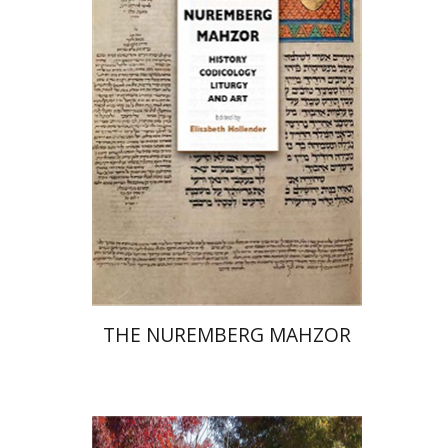
אליזבט הולנדר
הנחת אתר ספר מודפס
$145
$161
THE NUREMBERG MAHZOR