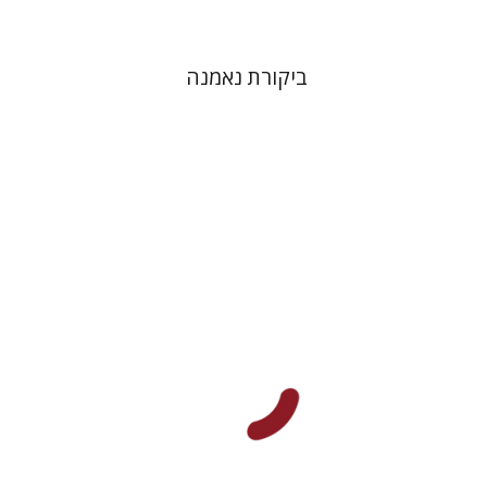
ביקורת נאמנה
רות הכהן-פינצ'ובר
הד סלע
רות הכהן-פינצ'ובר