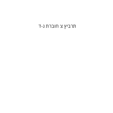
$57
$63
תרביץ צ חוברת ג-ד
אלי הולצר
אבינועם רוזנק