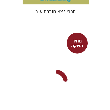
תרביץ צא חוברת א-ב
מחיר
השקה
יובל פרנקל
מחיר השקה