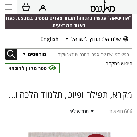
"אודיסיאה" עכשיו בהנחה! מבחר ספרים נוספים במבצע, כעת
באזור המבצעים.
שלח אל: מחוץ לישראל
English
מודפסים
חיפוש מתקדם
ספר מקוון לדוגמא
מקרא, תפילה ופיוט, תלמוד הלכה ומדרש, פילוסופיה ומחשבה יהודית, קבץ על יד, דברים שבכתב היוצאים לאור בפעם הראשונה
606 תוצאות
מחדש לישן