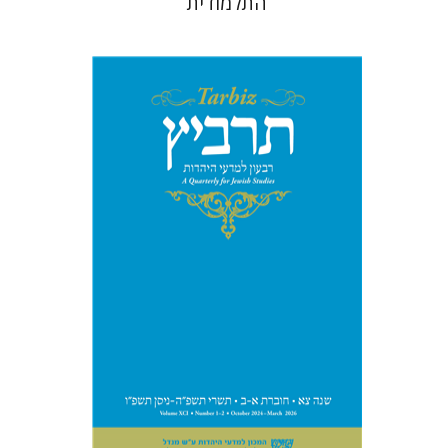
התלמודית
מיכאל סיגל
יהונתן גארב
הנחת אתר ספר מודפס
$57
$63