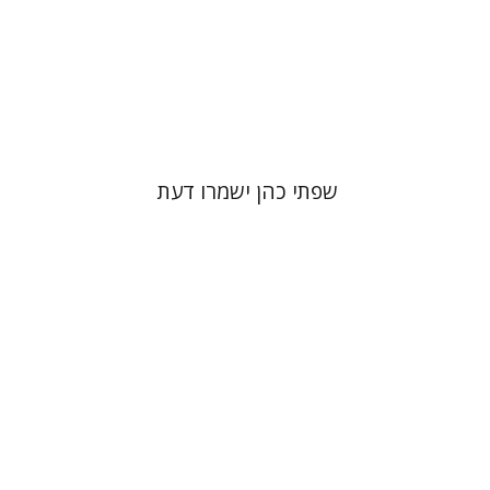
הנחת אתר ספר מודפס
$41
$46
שפתי כהן ישמרו דעת
יהונתן גארב
מיכאל סיגל