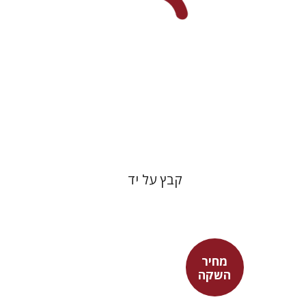
הנחת אתר ספר מודפס
$31
$34
קבץ על יד
מחיר
השקה
שולמית אליצור