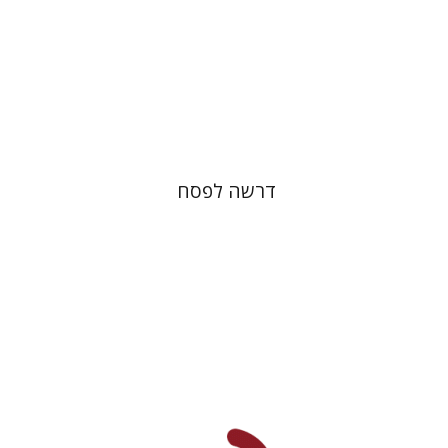
הנחת אתר ספר מודפס
$38
$42
דרשה לפסח
פנחס רוט