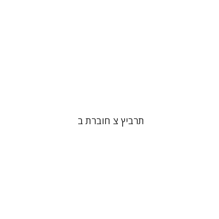
הנחת אתר ספר מודפס
$26
$29
תרביץ צ חוברת ב
פול מנדס-פלור
מתן אורם