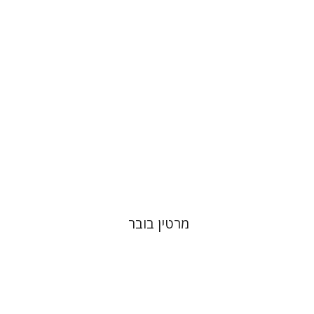
הנחת אתר ספר מודפס
$32
$35
מרטין בובר