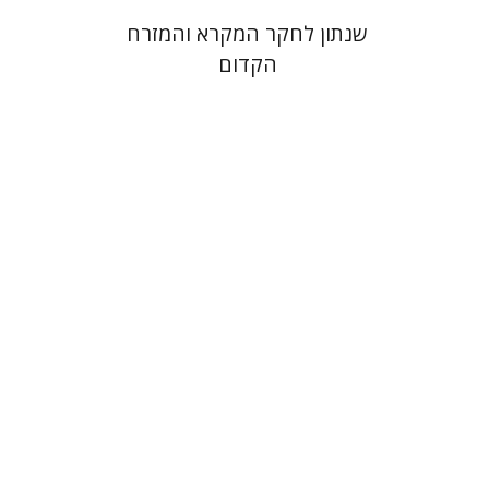
שנתון לחקר המקרא והמזרח
הקדום
יהונתן גארב
מיכאל סיגל
הנחת אתר ספר מודפס