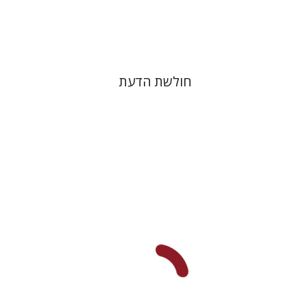
$32
$46
חולשת הדעת
אלעזר מוורמייזא
שמחה עמנואל