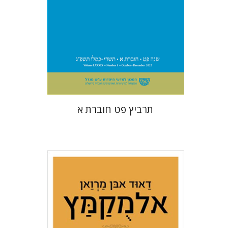
הנחת אתר ספר מודפס
$26
$29
תרביץ פט חוברת א
דאוד אבן מרואן אלמקמץ
שרה סטרומזה