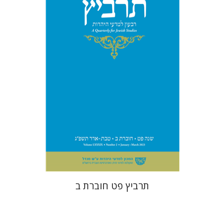
רוני גולדשטיין
שרית שלו-עיני
משה הלברטל
שלמה נאה
הנחת אתר ספר מודפס
$28
$31
תרביץ פט חוברת ב