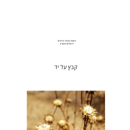
הנחת אתר ספר מודפס
$35
$39
קבץ על יד
חיים וייס
מירה בלברג