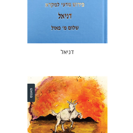
הנחת אתר ספר מודפס
$40
$44
דניאל
דינה שטיין