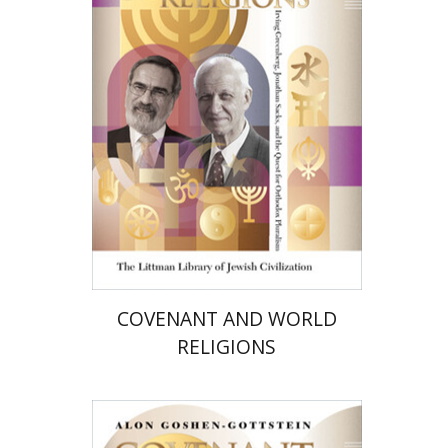
אלון גושן-גוטשטיין
הנחת אתר ספר מודפס
$72
$80
COVENANT AND WORLD
RELIGIONS