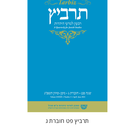
מיכאל סיגל
יהונתן גארב
הנחת אתר ספר מודפס
$28
$31
תרביץ פט חוברת ג