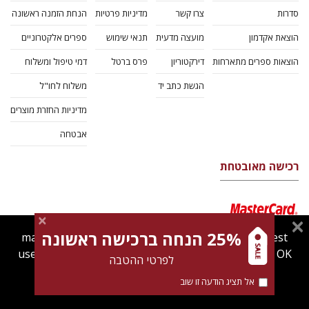
סדרות
צרו קשר
מדיניות פרטיות
הנחת הזמנה ראשונה
הוצאת אקדמון
מועצה מדעית
תנאי שימוש
ספרים אלקטרוניים
הוצאות ספרים מתארחות
דירקטוריון
פרס ברטל
דמי טיפול ומשלוח
הגשת כתב יד
משלוח לחו"ל
מדיניות החזרת מוצרים
אבטחה
רכישה מאובטחת
25% הנחה ברכישה ראשונה
magnespress.co.il uses cookies to give you the best
user experience. Using this website means you're OK
לפרטי ההטבה
with this.
אל תציג הודעה זו שוב
Find out more about our
cookies policy