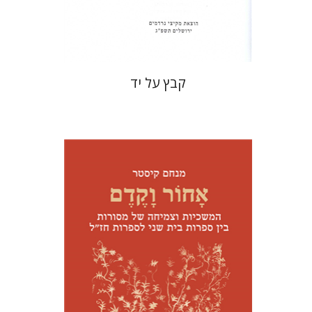
$31
$34
קבץ על יד
מנחם קיסטר