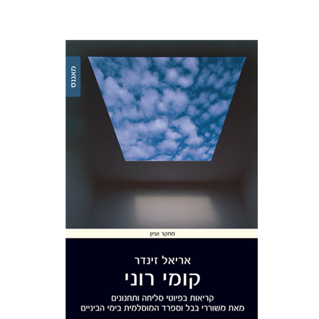
אריאל זינדר
הנחת אתר ספר מודפס
$32
$35