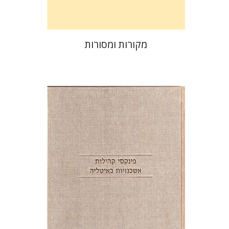
מקורות ומסורות
שלמה א' גליקסברג
חגי בן-שמאי