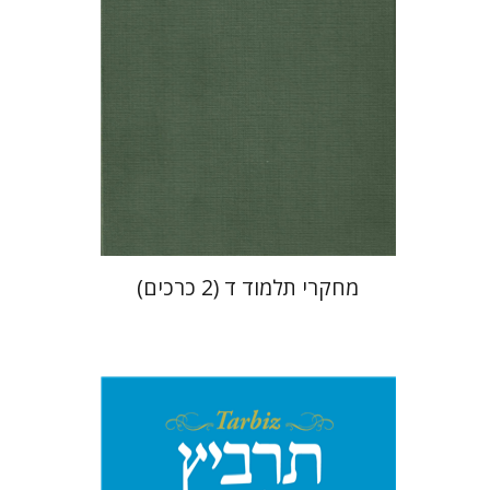
הנחת אתר ספר מודפס
$64
$71
מחקרי תלמוד ד (2 כרכים)
יהונתן גארב
מיכאל סיגל