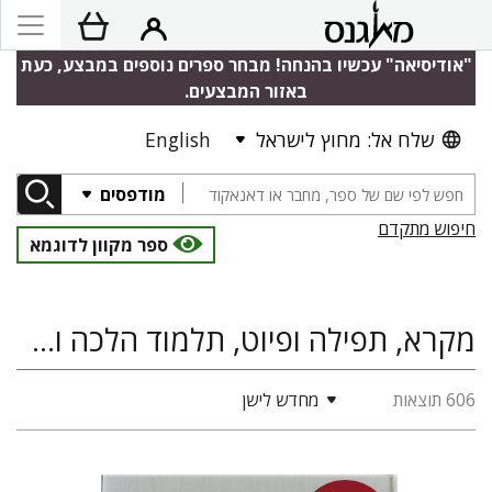
"אודיסיאה" עכשיו בהנחה! מבחר ספרים נוספים במבצע, כעת
באזור המבצעים.
שלח אל: מחוץ לישראל
English
מודפסים
חיפוש מתקדם
ספר מקוון לדוגמא
מקרא, תפילה ופיוט, תלמוד הלכה ומדרש, פילוסופיה ומחשבה יהודית, קבץ על יד, דברים שבכתב היוצאים לאור בפעם הראשונה
606 תוצאות
מחדש לישן