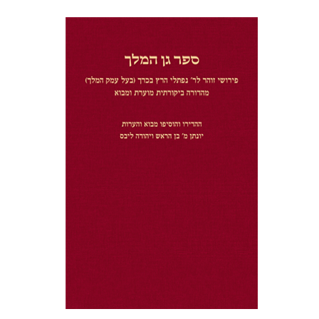
יונתן מ' בן הראש
יהודה ליבס
הנחת אתר ספר מודפס
$32
$35