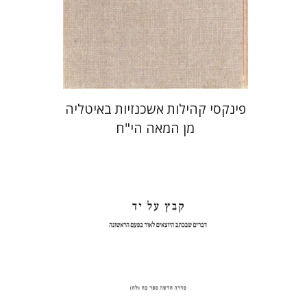
הנחת אתר ספר מודפס
$39
$43
פינקסי קהילות אשכנזיות באיטליה
מן המאה הי"ח
חגי בן-שמאי