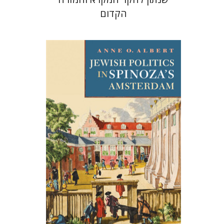
הקדום
אן א' אלברט
הנחת אתר ספר מודפס
$63
$70