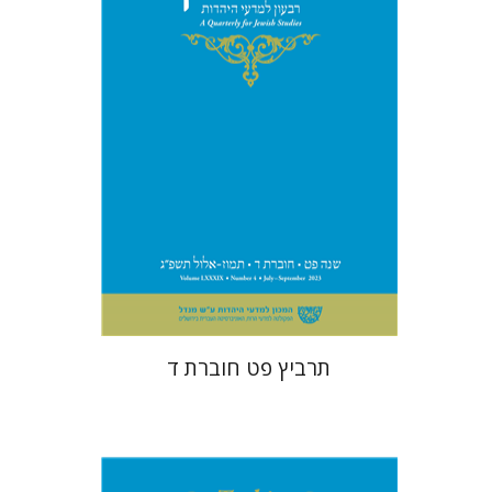
הנחת אתר ספר מודפס
$28
$31
תרביץ פט חוברת ד