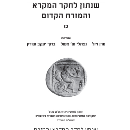
ערן ויזל
נפתלי ש' משל
ברוך
יעקב שורץ
הנחת אתר ספר מודפס
$38
$42
שנתון לחקר המקרא והמזרח