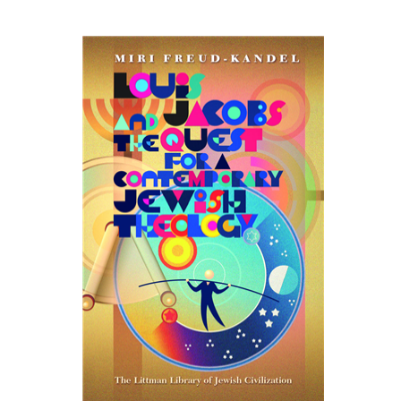
מירי פרויד-קנדל
הנחת אתר ספר מודפס
$45
$50