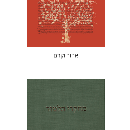
הנחת אתר ספר מודפס
$41
$46
אחור וקדם
שלמה נאה
יואב רוזנטל