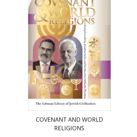
אלון גושן-גוטשטיין
הנחת אתר ספר מודפס
$36
$40
COVENANT AND WORLD
RELIGIONS