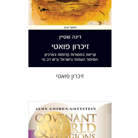
הנחת אתר ספר מודפס
$36
$40
זיכרון פואטי