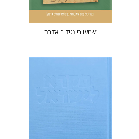
$51
$57
'שמעו כי נגידים אדבר'
שלום מ' פאול