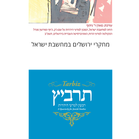
$35
מחקרי ירושלים במחשבת ישראל
שלמה נאה
שרית שלו-עיני
רוני
גולדשטיין
משה הלברטל