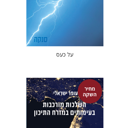
מחיר השקה
$22
$31
על כעס
מחיר
השקה
עופר ישראלי
גיא הרלינג