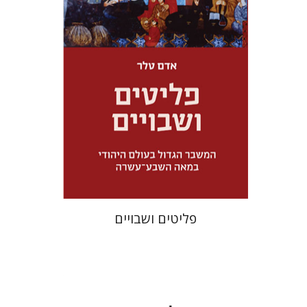
מחיר השקה
$32
$46
פליטים ושבויים