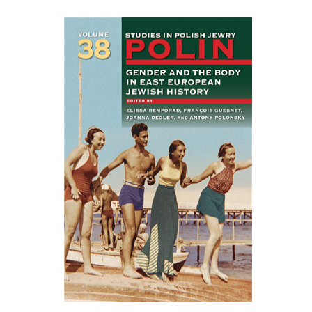
François Guesnet
Elissa
Joanna Degler
Bemporad
אנטוני
פולונסקי
הנחת אתר ספר מודפס
$68
$75