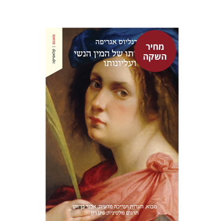
מחיר
השקה
היינריך קורנליוס אגריפה
אבנר בן-זקן
נתן רון
מחיר השקה
$22
$31