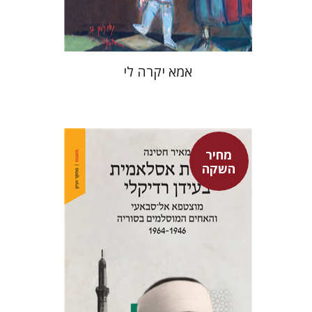
$37
$53
אמא יקרה לי
מחיר
השקה
מאיר חטינה