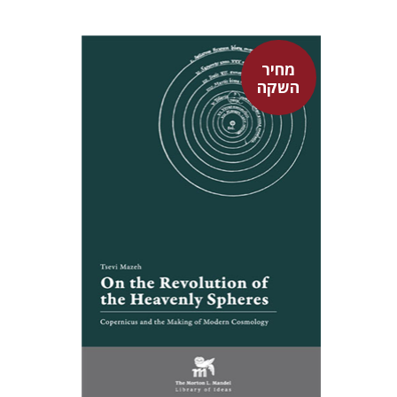
מחיר
השקה
צבי מזא"ה
אלישבע הרשלר
מחיר השקה
$24
$35