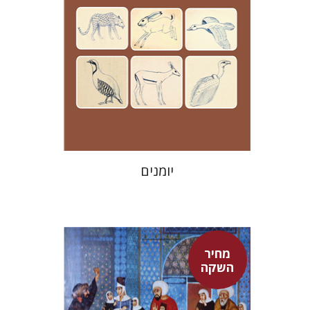
מחיר השקה
$24
$35
יומנים
מחיר
השקה
אדם טלר
דורון מגן