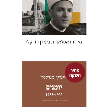
מחיר השקה
$24
$35
נאורות אסלאמית בעידן רדיקלי
מחיר
השקה
היינריך מנדלסון
יוסי הלר
מישלין ביבי
יוסי הלר
מישלין ביבי