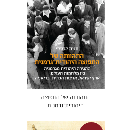
חגית לבסקי
מאירה טורצקי
מחיר השקה
$24
$34
התהוותה של התפוצה
היהודית־גרמנית