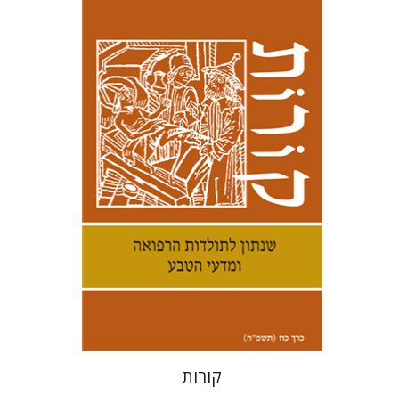
קנת קולינס
הנחת אתר ספר מודפס
$38
$42
קורות