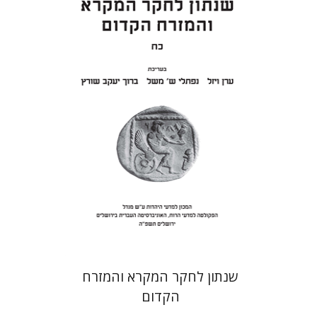
ערן ויזל
נפתלי ש' משל
ברוך
יעקב שורץ
הנחת אתר ספר מודפס
$41
$46
שנתון לחקר המקרא והמזרח
הקדום