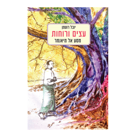
יובל רוטמן
הנחת אתר ספר מודפס
$32
$35