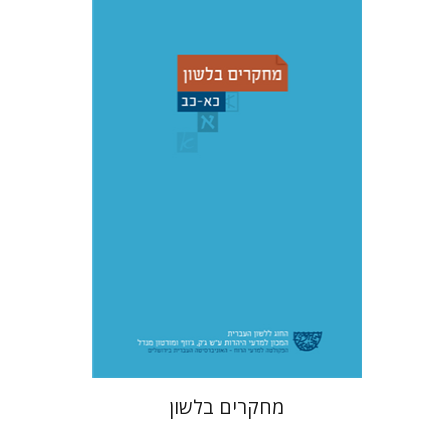
שמואל פסברג
עברי י' בוניס
הנחת אתר ספר מודפס
$48
$53
מחקרים בלשון