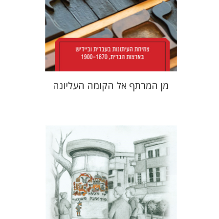
הנחת אתר ספר מודפס
$38
$42
מן המרתף אל הקומה העליונה
רחל רוז'נסקי
דוד בן-נחום