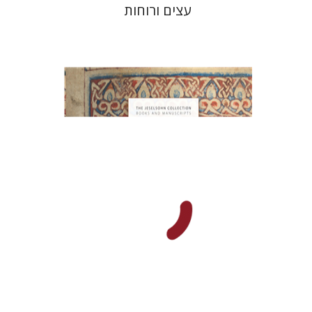
עצים ורוחות
כריסטינה מרנצ'י
מייקל א. סטון
הנחת אתר ספר מודפס
$77
$86