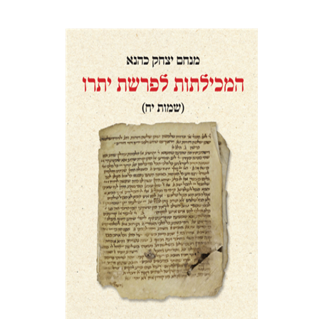
מנחם יצחק כהנא
הנחת אתר ספר מודפס
$41
$46