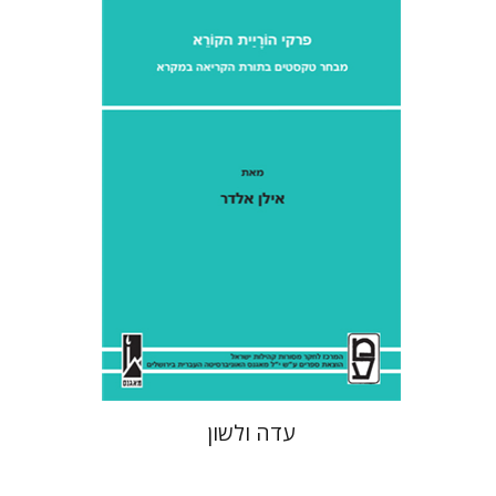
אילן אלדר
אהרן ממן
הנחת אתר ספר מודפס
$41
$46
עדה ולשון