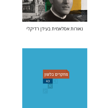
$24
$35
נאורות אסלאמית בעידן רדיקלי
עדינה מושבי
יעל רשף
רות א'
ברמן
דורית רביד