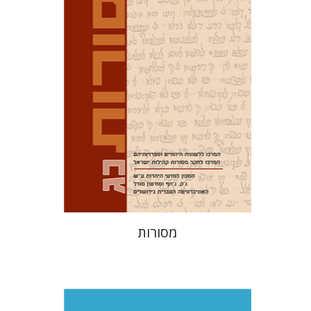
דוד מ' בוניס
עפרה תירוש-בקר
הנחת אתר ספר מודפס
$32
$35
מסורות