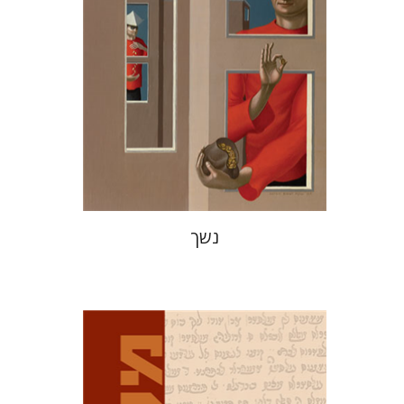
הנחת אתר ספר מודפס
$38
$42
נשך