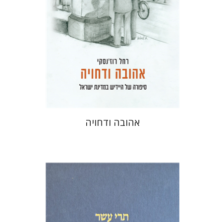
הנחת אתר ספר מודפס
$41
$46
אהובה ודחויה
מיכאל סיגל
שמריהו טלמון