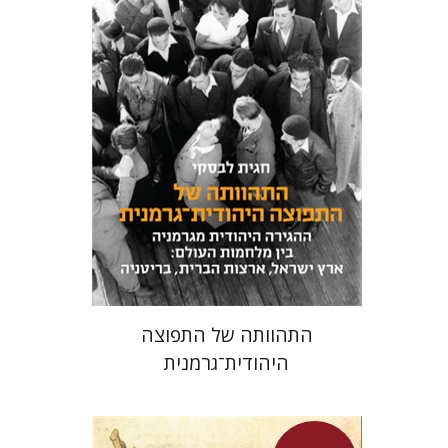
חגית לבסקי
מאירה טורצקי
מחיר השקה
$24
$34
התהוותה של התפוצה
היהודית־גרמנית