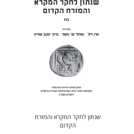
ערן ויזל
נפתלי ש' משל
ברוך
יעקב שורץ
הנחת אתר ספר מודפס
$41
$46
שנתון לחקר המקרא והמזרח
הקדום