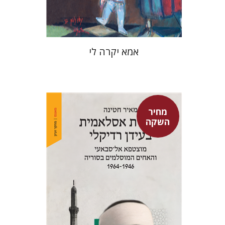
$37
$53
אמא יקרה לי
מחיר
השקה
מאיר חטינה