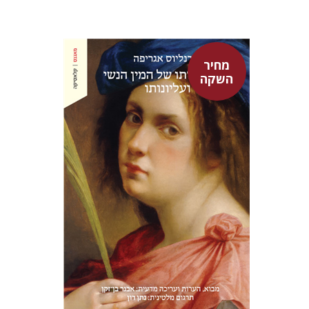
מחיר
השקה
היינריך קורנליוס אגריפה
אבנר בן-זקן
נתן רון
מחיר השקה
$22
$31