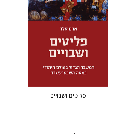
מחיר השקה
$32
$46
פליטים ושבויים