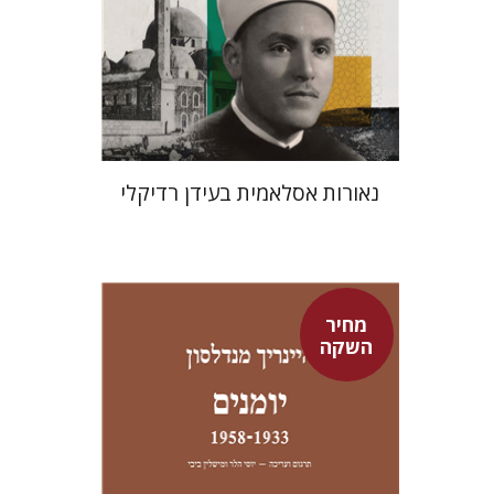
מחיר השקה
$24
$35
נאורות אסלאמית בעידן רדיקלי
מחיר
השקה
היינריך מנדלסון
יוסי הלר
מישלין ביבי
יוסי הלר
מישלין ביבי