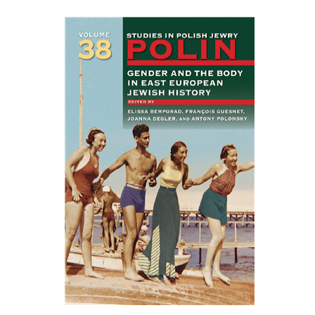
François Guesnet
Elissa
Joanna Degler
Bemporad
אנטוני
פולונסקי
הנחת אתר ספר מודפס
$68
$75