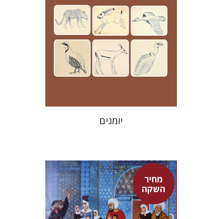
מחיר השקה
$24
$35
יומנים
מחיר
השקה
אדם טלר
דורון מגן