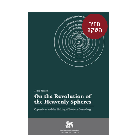
מחיר
השקה
צבי מזא"ה
אלישבע הרשלר
מחיר השקה
$24
$35