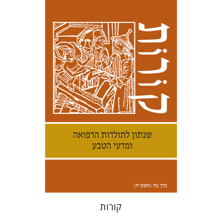
קנת קולינס
הנחת אתר ספר מודפס
$38
$42
קורות