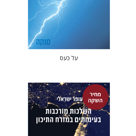
מחיר השקה
$22
$31
על כעס
מחיר
השקה
עופר ישראלי
גיא הרלינג