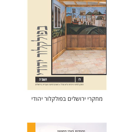
שלום צבר
גלית חזן-רוקם
הגר
סלמון
הנחת אתר ספר מודפס
$32
$35
מחקרי ירושלים בפולקלור יהודי