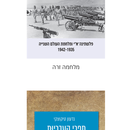
הנחת אתר ספר מודפס
$32
$35
מלחמה זרה
גדעון טיקוצקי
יפעת וייס