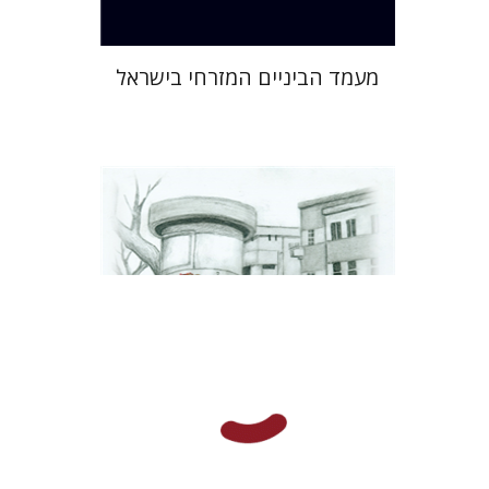
מעמד הביניים המזרחי בישראל
רחל רוז'נסקי
דוד בן-נחום