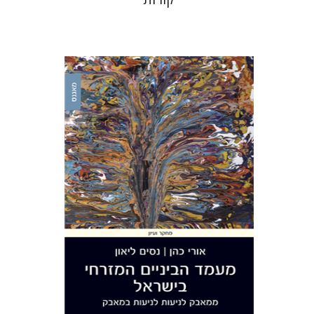
אורי כהן
נסים ליאון
הנחת אתר ספר מודפס
$38
$42