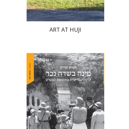
$76
$85
ART AT HUJI
חגית קריק