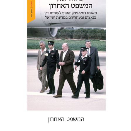
יהודית דורי דסטון
הנחת אתר ספר מודפס
$41
$46
המשפט האחרון