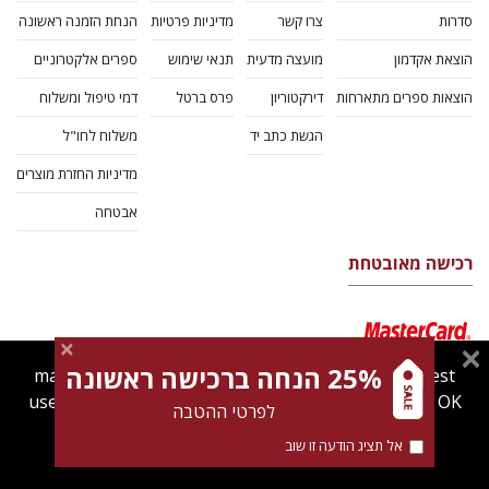
סדרות
צרו קשר
מדיניות פרטיות
הנחת הזמנה ראשונה
הוצאת אקדמון
מועצה מדעית
תנאי שימוש
ספרים אלקטרוניים
הוצאות ספרים מתארחות
דירקטוריון
פרס ברטל
דמי טיפול ומשלוח
הגשת כתב יד
משלוח לחו"ל
מדיניות החזרת מוצרים
אבטחה
רכישה מאובטחת
25% הנחה ברכישה ראשונה
magnespress.co.il uses cookies to give you the best
user experience. Using this website means you're OK
לפרטי ההטבה
with this.
אל תציג הודעה זו שוב
Find out more about our
cookies policy