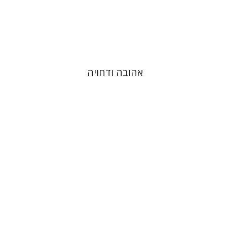
הנחת אתר ספר מודפס
$41
$46
אהובה ודחויה
עמי וולנסקי