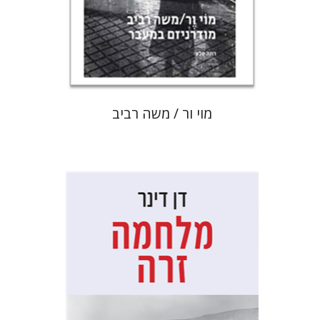
הנחת אתר ספר מודפס
$80
$89
מוי ור / משה רביב
דן דינר
שאול מרמרי