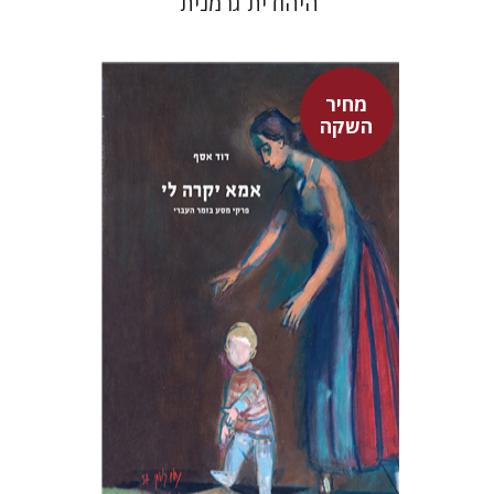
היהודית־גרמנית
מחיר
השקה
דוד אסף
מחיר השקה
$37
$53