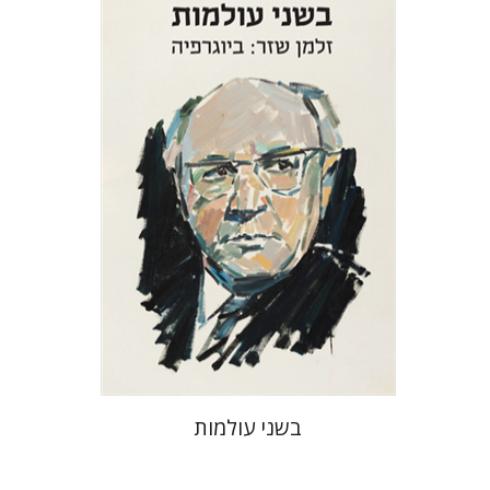
צבי יקותיאל
הנחת אתר ספר מודפס
$32
$35
בשני עולמות