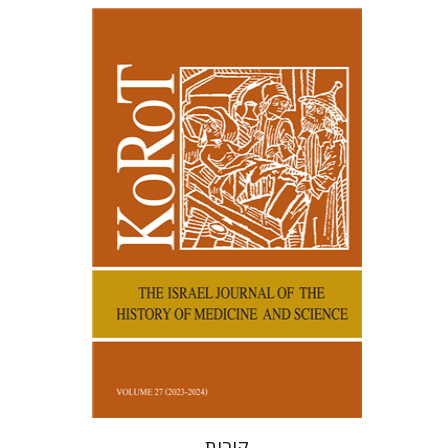
קנת קולינס
הנחת אתר ספר מודפס
$38
$42
קורות