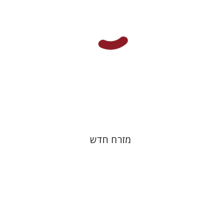
הנחת אתר ספר מודפס
$38
$42
מזרח חדש