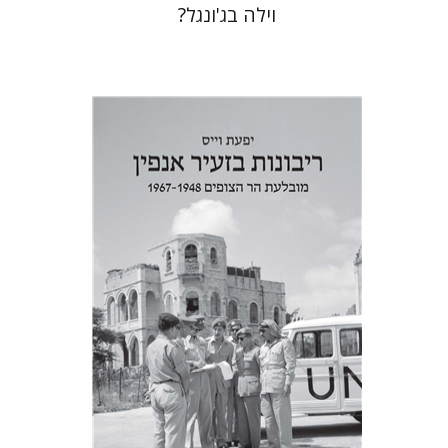
וילה בג'ונגל?
יפעת וייס
הנחת אתר ספר מודפס
$38
$42