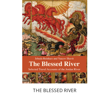
יהודה ריינהרץ
יעקב שביט
הנחת אתר ספר מודפס
$27
$30
THE BLESSED RIVER