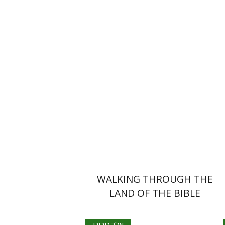
ג'יימס צ'ארלסוורת'
מיכאל מדינה
הנחת אתר ספר אלקטרוני
$32
WALKING THROUGH THE
LAND OF THE BIBLE