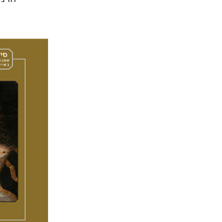
תמר הרצי
מירי א
אמוץ גלע
הנחת 