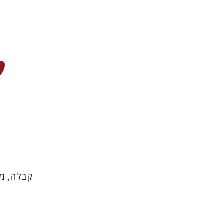
הנחת 
קבלה, מ