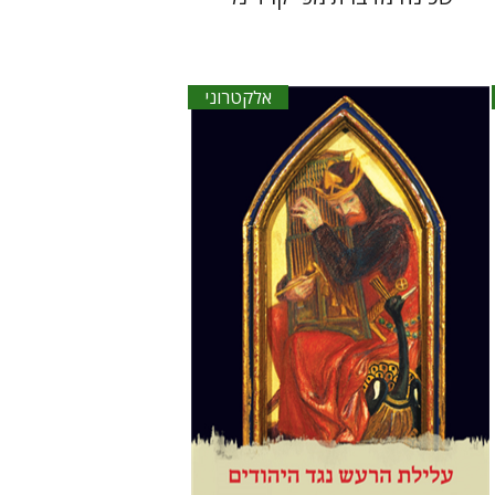
אלקטרוני
רות הכהן-פינצ'ובר
הד סלע
רות הכהן-פינצ'ובר
הנחת אתר ספר אלקטרוני
$27