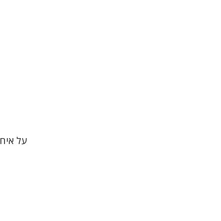
הנחת 
על איח
אבי אל