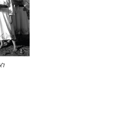
הנחת 
לאו
גיום פוסט
יהודית וי