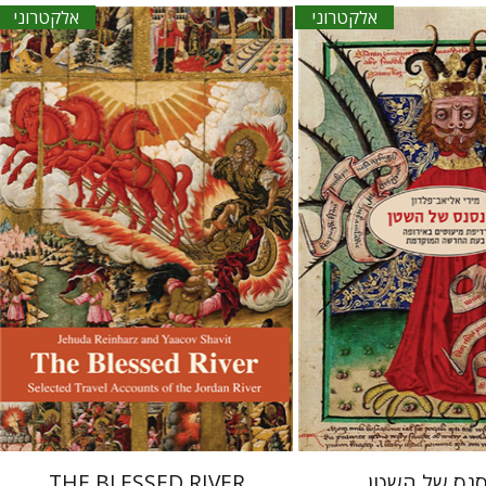
אלקטרוני
אלקטרוני
ב-פלדון
יעקב שביט
יהודה ריינהרץ
אתר ספר אלקטרוני
הנחת אתר ספר אלקטרוני
$20
$23
נס של השטן
THE BLESSED RIVER