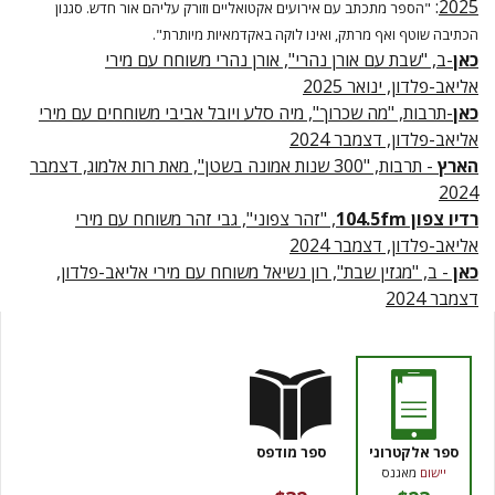
:
2025
"הספר מתכתב עם אירועים אקטואליים וזורק עליהם אור חדש. סגנון
הכתיבה שוטף ואף מרתק, ואינו לוקה באקדמאיות מיותרת".
כאן
-ב, "שבת עם אורן נהרי", אורן נהרי משוחח עם מירי
אליאב-פלדון, ינואר 2025
כאן
-תרבות, "מה שכרוך", מיה סלע ויובל אביבי משוחחים עם מירי
אליאב-פלדון, דצמבר 2024
הארץ
- תרבות, "300 שנות אמונה בשטן", מאת רות אלמוג, דצמבר
2024
רדיו צפון 104.5fm
, "זהר צפוני", גבי זהר משוחח עם מירי
אליאב-פלדון, דצמבר 2024
כאן
- ב, "מגזין שבת", רון נשיאל משוחח עם מירי אליאב-פלדון,
דצמבר 2024
ספר אלקטרוני
ספר מודפס
יישום
מאגנס