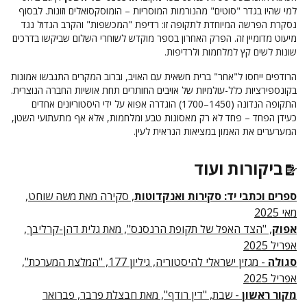
למי שהיו בגדר "סוטים" מהנורמות המוסריות – הומוסקסואלים וזונות. לבסוף
נסקרת הפרשה המיוחדת לתקופה זו: רדיפת "המכשפות" והקרב הגדול נגד
מיעוט מדומיין זה. הפרק האחרון בספר מוקדש לשוחרי השלום שביקשו בדרכים
שונות לשים קץ למלחמות ולרדיפות.
הרודפים ייחסו ל"אחר" ברית חשאית עם האויב, וברוב המקרים התגבשו אמונות
בקונספירציות כלל-עולמיות של אויבים החותרים תחת אושיות החברה הנוצרית.
התקופה הנדונה (1450–1700) הוגדרה אפוא על ידי היסטוריונים אחדים
כעידן הפחד – פחד לא רק מאסונות טבע ומלחמות, אלא אף מתעתועי השטן,
המערערים את האמון במציאות הנראית לעין.
ביקורות ועוד
ספרים וכתבי יד: סקירות ואנקדוטות
, סקירה מאת משה שוחט,
מאי 2025
אפוק
, "הצד האפל של תקופת הרנסנס", מאת גלית דהן-קרליבך,
אפריל 2025
סגולה
- מגזין ישראלי להיסטוריה, גיליון 177, "המלצת המערכת",
אפריל 2025
מקור ראשון
- שבת, "דין רודף", מאת חבצלת פרבר, פברואר