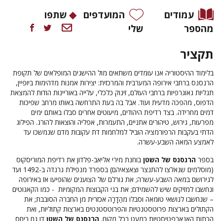
עמודים
המועדפים
שתפו
מהספר
שלי
תקציר
בלימוד ההיסטוריה אנו עומדים משתאים מול ההישגים המופלאים של תקופת
הרנסנס ברחבי אירופה המערבית והמרכזית: יצירות אמנות מדהימות ביופיין,
תגליות גאוגרפיות ברחבי העולם, זינוק כלכלי, עלייה באוריינות הודות להמצאת
הדפוס, מהפכה מדעית ועוד. אבל בה בעת התרחשה באותו מרחב שפיכות
דמים מחרידה. בצד רדיפת היהודים, מיעוטים אחרים סבלו באותם ימים
מפרעות, גירוש, טיהורים אתניים, התעמרות, אפליה והוצאות להורג. הפילוג
הדתי בעקבות הרפורמציה הוביל למלחמות דת עקובות מדם שנמשכו עד
לאמצע המאה השבע-עשרה.
בספר
הרנסנס של השטן
בוחנת מירי אליאב-פלדון את רדיפת המוריסקוס
(מוסלמים שנאלצו להתנצר וצאצאיהם) בספרד מנפילת גרנדה ב-1492 ועד
לגירושם במאה השבע-עשרה; את גורלם של הצוענים שהופיעו אז באירופה
ונחשבו למזיקים שיש להשמידם; את בני הקבוצות המקומיות - כמו הקאגוטים
– שנחשבו לנושאי טומאה וסבלו מהַדָרָה אכזרית מן החברה הסובבת; את
הקתולים בארצות פרוטסטנטיות והפרוטסטנטים בארצות קתוליות, ואת
הכתות האנאבפטיסטיות כמעט בכל מקום.
הרנסנס של השטן
דן גם ביחס