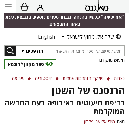
"אודיסיאה" עכשיו בהנחה! מבחר ספרים נוספים במבצע, כעת
באזור המבצעים.
שלח אל: מחוץ לישראל
English
מודפסים
חיפוש מתקדם
ספר מקוון לדוגמא
נצרות
פולקלור ותרבות עממית
היסטוריה
אירופה
הרנסנס של השטן
רדיפת מיעוטים באירופה בעת החדשה
המוקדמת
מאת:
מירי אליאב-פלדון