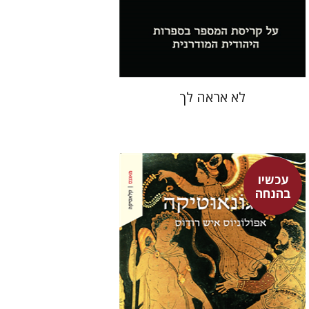
הנחת אתר ספר מודפס
$28
$31
לא אראה לך
עכשיו
אפולוניוס אישׁ רודוס
בהנחה
אברהם ארואטי