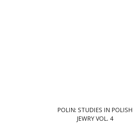
Wladyslaw T. Bartoszewski
הנחת אתר ספר מודפס
$44
$49
POLIN: STUDIES IN POLISH
JEWRY VOL. 4