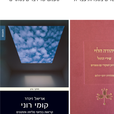
ם
אריאל זינדר
 אתר ספר מודפס
הנחת אתר ספר מודפס
$32
$48
$35
$53