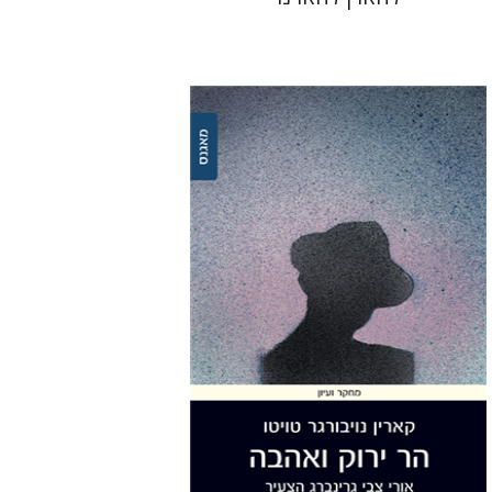
קארין נויבורגר-טויטו
הנחת אתר ספר מודפס
$32
$35