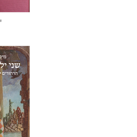
י
מיכאל גור
אריאל 