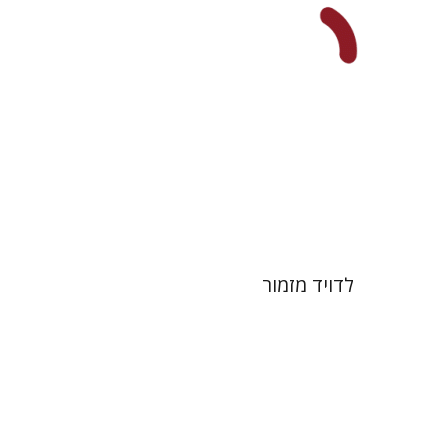
הנחת אתר ספר מודפס
$31
$34
לדויד מזמור