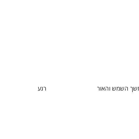
 אתר ספר מודפס
הנחת אתר ספר מודפס
$23
$23
$26
$26
שך השמש והאור
רגע
אליה פושקין
י-חפוטה