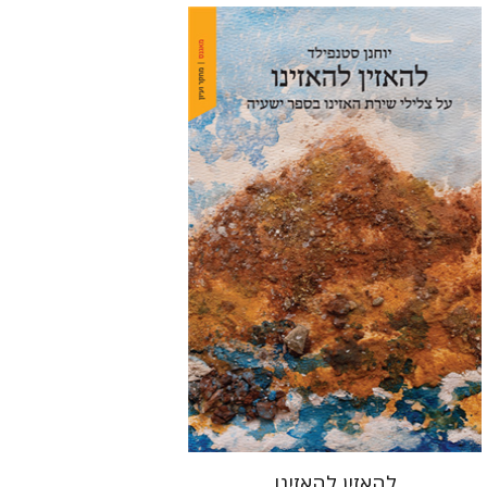
יוחנן סטנפילד
הנחת אתר ספר מודפס
$48
$53
להאזין להאזינו