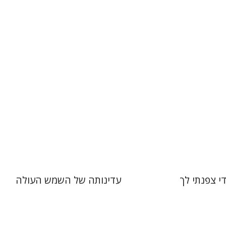
 אתר ספר מודפס
$26
$29
די צפנתי לך
עדינותה של השמש העולה