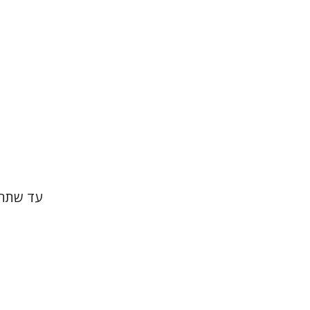
הנחת
עד שתח
יצחק חופ