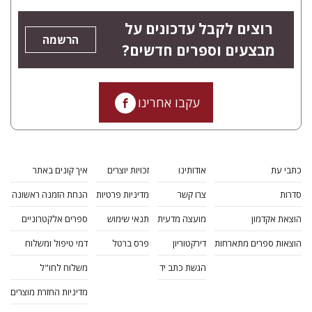
רוצים לקבל עדכונים על
הרשמה
מבצעים וספרים חדשים?
עקבו אחרינו
כתבי עת
אודותינו
זכויות יוצרים
איך קונים באתר
סדרות
צרו קשר
מדיניות פרטיות
הנחת הזמנה ראשונה
הוצאת אקדמון
מועצה מדעית
תנאי שימוש
ספרים אלקטרוניים
הוצאות ספרים מתארחות
דירקטוריון
פרס ברטל
דמי טיפול ומשלוח
הגשת כתב יד
משלוח לחו"ל
מדיניות החזרת מוצרים