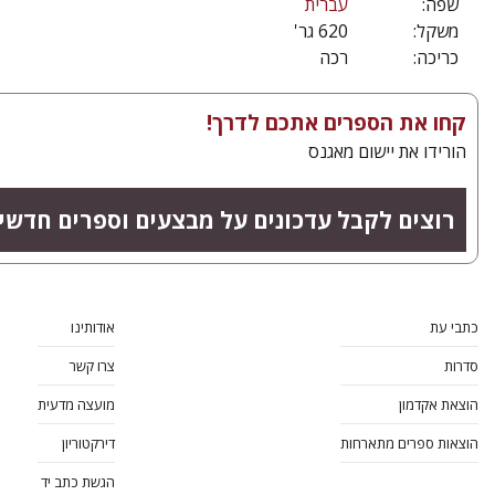
שפה:
עברית
משקל:
620 גר'
כריכה:
רכה
קחו את הספרים אתכם לדרך!
הורידו את יישום מאגנס
רוצים לקבל עדכונים על מבצעים וספרים חדשי
כתבי עת
אודותינו
סדרות
צרו קשר
הוצאת אקדמון
מועצה מדעית
הוצאות ספרים מתארחות
דירקטוריון
הגשת כתב יד