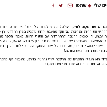
ם שלי
שתפו
ם יש עוד מקום לתיקון עולם?
המוגש לכבודו של פרופ' פול מנדס־פלור בה
מחיש את החיוּת והנחיצוּת של חקר מחשבת יהדות גרמניה בעידן המודרני, הן כ
ת עצמו, והן כאפיק מחשבה להתמודדות עם אתגרי ההווה. מאמרי הספר מב
שהמציאות ממשיכה להציב לפתחנו: יש הכרח בתיקון עולם כאן ועכשיו, אך כיצד?
 האינטלקטואלי? ובפרט, מה בכוחו של שדה המחקר ההיסטורי לתרום לכך ובייחו
שבת יהדות גרמניה בעת החדשה?
לור הוא מגדולי החוקרים של מחשבת יהודי גרמניה בדורנו, שהעמיד גוף מחקר
קפו ואיכותו. הספר הוא מִנחה מתלמידיו ומוקיריו.