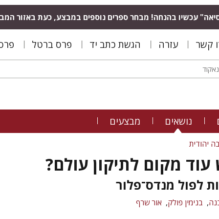
יאה" עכשיו בהנחה! מבחר ספרים נוספים במבצע, כעת באזור המב
ו קשר
עזרה
הגשת כתב יד
פרס ברטל
פרס 
נושאים
מבצעים
ה יהודית
עוד מקום לתיקון עולם?
ת לפול מנדס־פלור
בנה
בנימין פולק
אור שרף