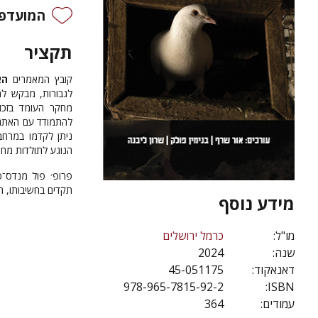
המועדפי
תקציר
קובץ המאמרים
הא
לגבורות, מבקש לה
מחקר העומד בזכו
להתמודד עם האתגר 
ניתן לקדמו במרחב
הנוגע לתולדות מח
פרופ׳ פול מנדס־פ
תקדים בחשיבותו, הי
מידע נוסף
מו"ל:
כרמל ירושלים
שנה:
2024
דאנאקוד:
45-051175
978-965-7815-92-2
ISBN:
עמודים:
364