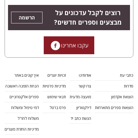
רוצים לקבל עדכונים על
הרשמה
מבצעים וספרים חדשים?
עקבו אחרינו
כתבי עת
אודותינו
זכויות יוצרים
איך קונים באתר
סדרות
צרו קשר
מדיניות פרטיות
הנחת הזמנה ראשונה
הוצאת אקדמון
מועצה מדעית
תנאי שימוש
ספרים אלקטרוניים
הוצאות ספרים מתארחות
דירקטוריון
פרס ברטל
דמי טיפול ומשלוח
הגשת כתב יד
משלוח לחו"ל
מדיניות החזרת מוצרים