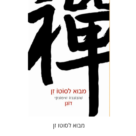
דוגן זֵנְגִ'י
ענבל טפר
מָסוּנָגָה רֵיהוֹ
הנחת אתר ספר מודפס
$25
$28
מבוא לסוטו זן