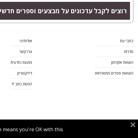
רוצים לקבל עדכונים על מבצעים וספרים חדשי
כתבי עת
אודותינו
סדרות
צרו קשר
הוצאת אקדמון
מועצה מדעית
הוצאות ספרים מתארחות
דירקטוריון
הגשת כתב יד
e means you're OK with this.