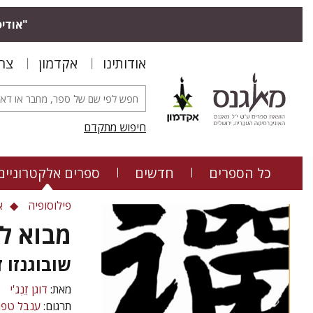
"אודיס
אודותינו
אקדמון
צר
חיפוש מתקדם
כל הספרים
חדשים
ספרים אלקטרוניים
פילוסופיה
א
מבוא לס
שובוגנזו ז
מאת:
דוגן זֵנְגִ'י
תרגום:
ענבל טפר