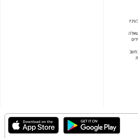
יניו
לשאלה
דים
ם, נחשב
ת