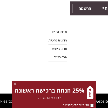
ם?
הרשמה
זכויות יוצרים
מדיניות פרטיות
תנאי שימוש
פרס ברטל
25% הנחה ברכישה ראשונה
לפרטי ההטבה
kies to give you the best user experience. Using this websit
אל תציג הודעה זו שוב
מדיניות Cookies
תנאי שימוש
מדיניות פרטיות
צרו קש
Find out more about our
cookies policy