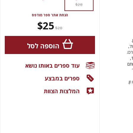
$28
הנחת אתר ספר מודפס
$25
$28
.
הוספה לסל
ת',
כו.
שׁוֹבּוֹגֵנזוֹ זוּימוֹנקֵי שימש לראשונה כמקור העיקרי להצגת משנתו הפילוסופית של המורה דוגן בשנת 1925,
ותם
עוד ספרים באותו נושא
ספרים במבצע
ן.
המלצות הצוות