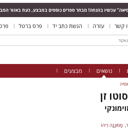
יאה" עכשיו בהנחה! מבחר ספרים נוספים במבצע, כעת באזור המב
ו קשר
עזרה
הגשת כתב יד
פרס ברטל
פרס 
נושאים
מבצעים
סיה
וטו זן
וימונקי
מָסוּנָגָה רֵיהוֹ