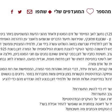
 מהספר
המועדפים שלי
שתפו
דוגן זֵנְגִ'י (1200–1253) נחשב לאב המייסד של זרם הסוטו זן ולאחד מהוגי הדעות המשפיעים ביותר ביפן
זֵן - שׁוֹבּוֹגֵנְזוֹ זוּיְמוֹנְקִי, שפירושה תיעוד הדברים שנשמעו מ'אוצר עין הדהרמה האמיתי
 דוגן לתלמידיו שנרשמו במאה השלוש עשרה בידי אֵג'ו, תלמידו המצטיין וממשיך דר
 חשיפת כתביו של דוגן בפני קוראים שאינם נמנים עם חוגי הסוטו ביפן, חילצה א
ביאה לשינוי בתפיסת דמותו של דוגן מדמות מופת, אגדית כמעט, השמורה לחוג נבחר
ת של אדם ומורה.
ת קצרות, הערות עידוד, דברי הנחיה ואזהרות מפי המורה, הממחישות את רוח הסוטו ז
זיקה הבודהיסטית הקשורות בזמן ובחיים ומוות מתבררות בספר. נידונים בו נושאים
גול במדיטציה ועולות תהיות של תלמידי דוגן בנוגע למה שנדרש מהם כדי להגיע
ר דיו כדי להשיג התעוררות?
כב התעוררות?
ורג ועובר על העיקרים הבודהיסטיים?
ד על דיאטה צמחונית או שאפשר להתיר אכילת בשר?
ם הטקסים והכתבים ומה חשיבותם?