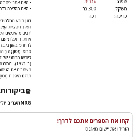
שפה:
עברית
• האם אמביציה להי
משקל:
300 גר'
• האם ההליכה בדר
כריכה:
רכה
דוגן תובע מתלמידי
הוא מדיטציית הזָאז
'רבים מהאנשים השי
אחת, התעלו מעבר ל
להתרכז בזאזן בלבד 
ליורשו הרוחני של דו
(ב-1971), 
משמרים את הניחוח
תרגם מיפנית מָסוּנ
ביקורות 
NRGמעריב
יולי 009
קחו את הספרים אתכם לדרך!
הורידו את יישום מאגנס