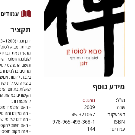
עמודים
תקציר
יצירתו, מבוא לסוֹטוֹ 
מתעדת את דבריו של
ומשם התפשט למערב.
מחוגים בדלניים וה
בלבד, לדמות אנושי
ביצירה נכללות שיחו
מידע נוסף
שאלות בתחום המטפי
הקשורים במהות התר
מו"ל:
מאגנס
להתעוררות:
שנה:
2009
• האם התלמיד מוכש
• מה מקדם ומה מע
דאנאקוד:
45-321067
• מה דינו של מי שח
978-965-493-368-1
ISBN:
• האם חשוב להקפי
עמודים:
144
• איזה מקום תופסי