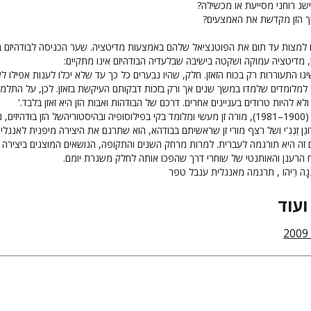
שג רוחני מסייעת או מכשילה?
ך הזן מקדשת את האמצעים?
ו למצות עד תום את הפוטנציאל שלהם באמצעות מדיטציה. שער הכניסה לבודהיזם בע
ֶן, מדיטציה עמוקה ושקטה בישיבה שבלעדיה הבודהיזם אינו מתקיים:
גו התעוררות רק בכוח הזאזן. חלק, שהיו נבערים כל כך עד שלא יכלו לענות אפילו 
מלומדים שלמדו במשך שנים אך ורק בזכות דבקותם העיקשת בזאזן. לכן, על התלמי
ולא להיות טרודים בעניינים אחרים. דרכם של הבודהות ואבות הזן היא זאזן בלבד.'
פרופ' מָסוּנָגָה רֵיהוֹ (1900–1981), מורה זן מעשי ומלומד בקי בפילוסופיה ובהיסטוריהשל הזן בודהיזי
ֹגֵן זֵנְגִ'י ושל רצף מורי זן שראשיתם בבודהא, הוא שתרגם את היצירה מיפנית לאנגלי
ומתרגום זה היא תורגמה לעברית. למרות מרחק השנים והתקופה, הנושאים המוצגים ביצירה
 הרענן והאותנטי של שוחרי דרך שהפכו אותה לחלק משגרת יומם.
ָגָה רֵיהוֹ , תרגמה מאנגלית ענבל טפר
ועוד
2