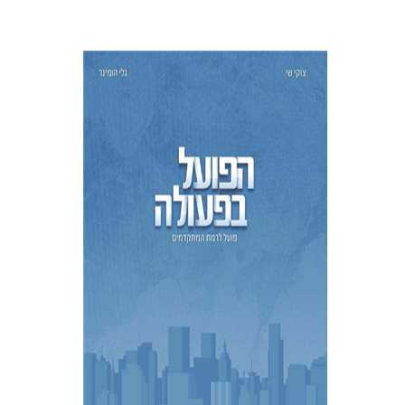
צוקי שי
גלי הומינר
הנחת אתר ספר מודפס
$23
$26