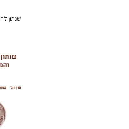
שנתון לח
נפתלי 
יעקב שורץ