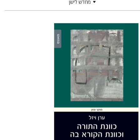
מחדש לישן
ערן ויזל
הנחת אתר ספר מודפס
$41
$46