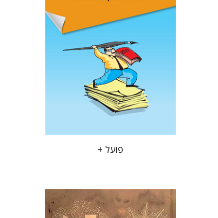
הנחת אתר ספר מודפס
$32
$35
פועל +