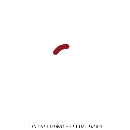
רבקה בליבוים
גלי הומינר
רחל דניאל
שומעים עברית - משפחת ישראלי