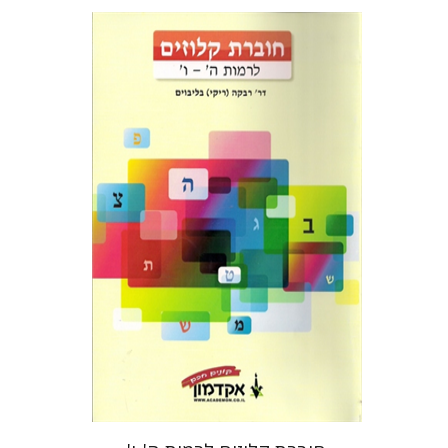
רבקה בליבוים
הנחת אתר ספר מודפס
$13
$14