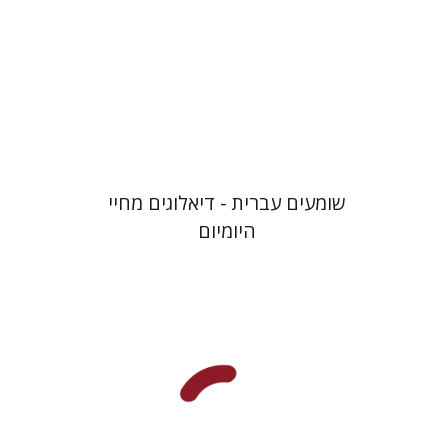
הנחת אתר ספר מודפס
$28
$31
שומעים עברית - דיאלוגים מחיי
היומיום
רבקה בליבוים