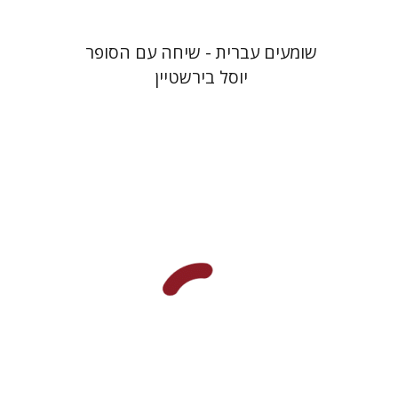
שומעים עברית - שיחה עם הסופר
יוסל בירשטיין
רבקה בליבוים
גלי הומינר
רחל דניאל