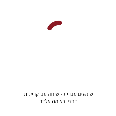
רבקה בליבוים
מרים ניצן
הנחת אתר ספר מודפס
$16
$18
שומעים עברית - שיחה עם קריינית
הרדיו ראומה אלדר