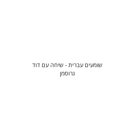
שומעים עברית - שיחה עם דוד
גרוסמן
רבקה בליבוים
גלי הומינר
רחל דניאל