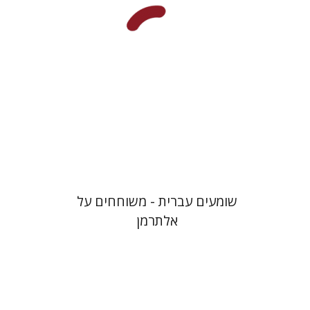
הנחת אתר ספר מודפס
$16
$18
שומעים עברית - משוחחים על
אלתרמן