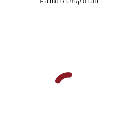
חוברת קלוזים לרמות ה'-ו'
שלומית חזני
רבקה בליבוים