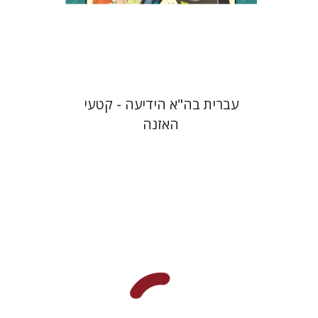
$10
עברית בה"א הידיעה - קטעי
האזנה
רבקה בליבוים
גלי הומינר
רחל דניאל