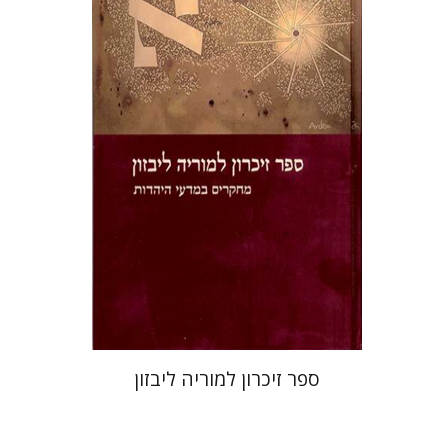
רבקה בליבוים
אהרן ממן
הנחת אתר ספר מודפס
$32
$35
ספר זיכרון למוריה ליבזון