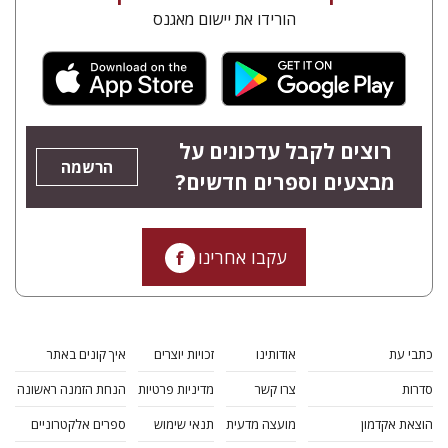
הנחת אתר ספר מודפס
$19
$21
תחביר לרמה ו'