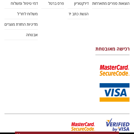
רבקה בליבוים
הנחת אתר ספר מודפס
$32
$35
תחביר +