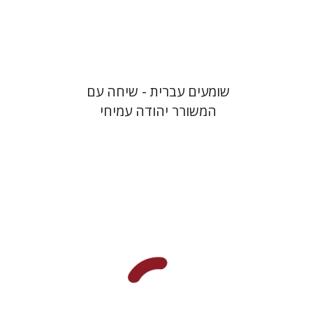
הנחת אתר ספר מודפס
$16
$18
שומעים עברית - שיחה עם
המשורר יהודה עמיחי
רבקה בליבוים
גלי הומינר
רחל דניאל