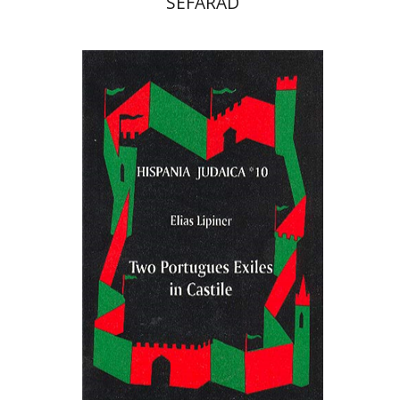
SEFARAD
אליהו ליפינר
חיים ביינארט