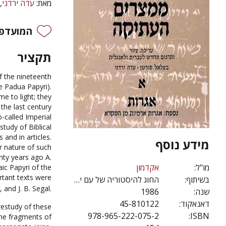
מאת:
עדה ירדני
המועדפי
תקציר
f the nineteenth
e Padua Papyri).
e to light; they
the last century
-called Imperial
tudy of Biblical
and in articles.
מידע נוסף
r nature of such
nty years ago A.
מו"ל:
אקדמון
ic Papyri of the
rtant texts were
בשיתוף:
החוג להיסטוריה של עם ישראל, האונ' העברית
, and J. B. Segal.
1986
שנה:
45-810122
דאנאקוד:
estudy of these
978-965-222-075-2
ISBN:
the fragments of