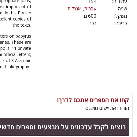
propriate joins,
154
עמודים:
ost important of
שפה:
עברית
אנגלית
. In this Porten
משקל:
600 גר'
cellent copies of
כריכה:
רכה
the texts.
tters on papyrus
aries. These are
polis; 11 private
official letters;
dix of 8 Aramaic
ief bibliography.
קחו את הספרים אתכם לדרך!
הורידו את יישום מאגנס
רוצים לקבל עדכונים על מבצעים וספרים חדש?