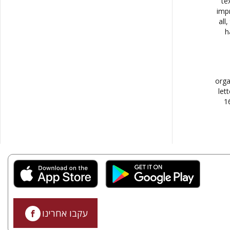
te
imp
all
h
orga
let
1
עקבו אחרינו