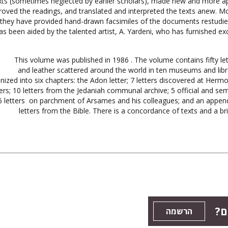
xts (sometimes neglected by earlier scholars), made new and more ap
roved the readings, and translated and interpreted the texts anew. M
, they have provided hand-drawn facsimiles of the documents restudied
as been aided by the talented artist, A. Yardeni, who has furnished ex
This volume was published in 1986 . The volume contains fifty le
and leather scattered around the world in ten museums and libr
nized into six chapters: the Adon letter; 7 letters discovered at Hermo
ters; 10 letters from the Jedaniah communal archive; 5 official and semi-
6 letters on parchment of Arsames and his colleagues; and an appen
letters from the Bible. There is a concordance of texts and a br
ים
הרשמה