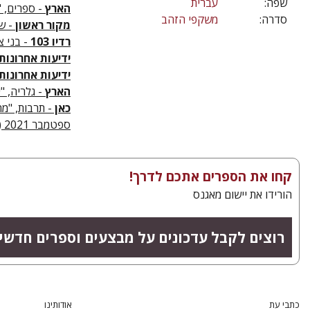
שפה:
עברית
הארץ
- ספרים, "
סדרה:
משקפי הזהב
מקור ראשון
- שב
רדיו 103
- בני צ
ידיעות אחרונות
ידיעות אחרונות
הארץ
- גלריה, "
כאן
- תרבות, "מה
ספטמבר 2021
(
קחו את הספרים אתכם לדרך!
הורידו את יישום מאגנס
רוצים לקבל עדכונים על מבצעים וספרים חדשי
כתבי עת
אודותינו