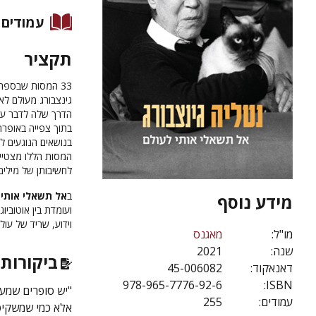
עמודים
תקציר
גינצבורג מעולם לא
הדרך שלה לדבר על 
בתוך צפייה באופרה 
בנושאים הנוגעים לכ
המסות הללו מצטייר
לחשיבותן של מילים
ב
אל תשאלי אותי 
מידע נוסף
ועומדת בין אוטובי
וידוע, שריד של עו
מו"ל:
מאגנס
שנה:
2021
ביקורות 
דאנאקוד:
45-006082
978-965-7776-92-6
ISBN:
"יש סופרים שמעני
עמודים:
255
אלא כמי שמשקיפ