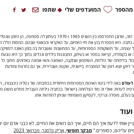
 מהספר
המועדפים שלי
שתפו
33 המסות שבספר הזה, שרובן התפרסמו בין השנים 1965 ו-1970 בעיתון לה סטמפה, הן היומן שנט
 כתבה. היא מספרת בהן את חיי היומיום, על האקראי והכאוטי שבהם. המסות הללו הן
עצמה, על תשוקותיה הספרותיות, על המחשבות שעוברות בה בזמן האזנה למוזיקה,
או בקומדיה, קריאה בספר או בעיתון, התבוננות בילדים ונכדים; בתוך כך היא נוגעת
ול: בדידותה של הילדות, השיממון שבזִקנה, האמונה והאי-אמונה באלוהים. מתוך כל
 דיוקן יוצא דופן של המחברת: ביישנית, שקטה ושברירית, אך גם נחרצת ומודעת
.
לעולם
באה לידי ביטוי האיכות הספרותית הייחודית בכתיבתה של נטליה גינצבורג, ה
וגרפיה לעדות. ואולי זה סוד הצלחתה בישראל: בכתביה גילתה העברית מחדש משהו מו
לם נעלם, מופלה ונרדף, לקסיקון משפחתי שניתן להזדהות אתו.
ועוד
ין אותי לדעת איך הם חיים, איך הם רואים את החיים, לא כבני אדם יום יומ
ים עליהם, כסופרים."
מבקר חופשי
, אריק גלסנר, פברואר 2023