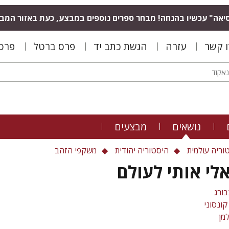
יאה" עכשיו בהנחה! מבחר ספרים נוספים במבצע, כעת באזור המב
ו קשר
עזרה
הגשת כתב יד
פרס ברטל
פרס 
נושאים
מבצעים
וריה עולמית
היסטוריה יהודית
משקפי הזהב
י אותי לעולם
בורג
קונסוני
מן