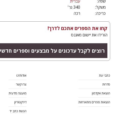
שפה:
עברית
משקל:
340 גר'
כריכה:
רכה
קחו את הספרים אתכם לדרך!
הורידו את יישום מאגנס
רוצים לקבל עדכונים על מבצעים וספרים חדשי
כתבי עת
אודותינו
סדרות
צרו קשר
הוצאת אקדמון
מועצה מדעית
הוצאות ספרים מתארחות
דירקטוריון
הגשת כתב יד