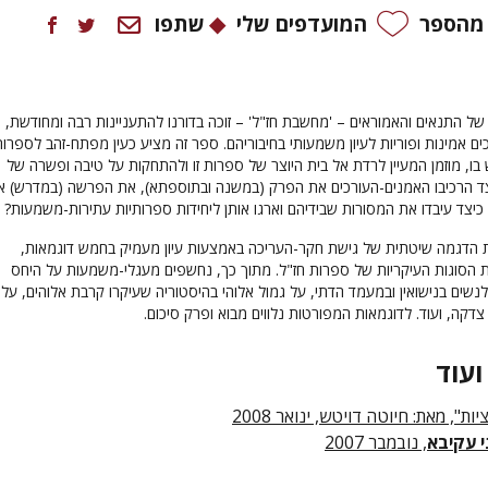
 מהספר
המועדפים שלי
שתפו
 של התנאים והאמוראים – 'מחשבת חז"ל' – זוכה בדורנו להתעניינות רבה ומחודשת,
ים אמינות ופוריות לעיון משמעותי בחיבוריהם. ספר זה מציע כעין מפתח-זהב לספרות
בו, מוזמן המעיין לרדת אל בית היוצר של ספרות זו ולהתחקות על טיבה ופשרה של
צד הרכיבו האמנים-העורכים את הפרק (במשנה ובתוספתא), את הפרשה (במדרש) א
כיצד עיבדו את המסורות שבידיהם וארגו אותן ליחידות ספרותיות עתירות-משמעות?
 הדגמה שיטתית של גישת חקר-העריכה באמצעות עיון מעמיק בחמש דוגמאות,
 הסוגות העיקריות של ספרות חז"ל. מתוך כך, נחשפים מעגלי-משמעות על היחס
 לנשים בנישואין ובמעמד הדתי, על גמול אלוהי בהיסטוריה שעיקרו קרבת אלוהים, על
דקה, ועוד. לדוגמאות המפורטות נלווים מבוא ופרק סיכום.
ועוד
יות", מאת: חיוטה דויטש, ינואר 2008
י עקיבא
, נובמבר 2007