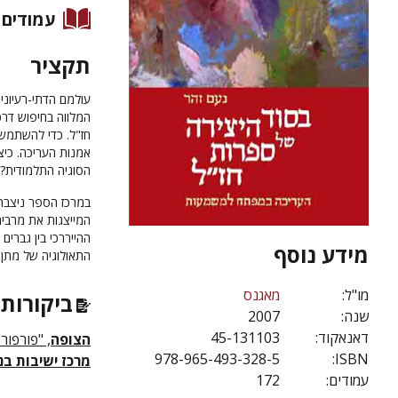
עמודים
תקציר
עולמם הדתי-רעיוני
המלווה בחיפוש דרכ
חז"ל. כדי להשתמש 
אמנות העריכה. כי
הסוגיה התלמודית? 
במרכז הספר ניצבת
המייצגות את מרבית
ההייררכי בין גברים
מידע נוסף
התאולוגיה של מתן צ
מו"ל:
מאגנס
ביקורות 
שנה:
2007
דאנאקוד:
45-131103
הצופה
, "פורפורצ
978-965-493-328-5
ISBN:
מרכז ישיבות בנ
עמודים:
172