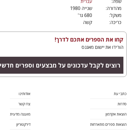
שפה:
עברית
מהדורה:
שנייה 1980
משקל:
680 גר'
כריכה:
קשה
קחו את הספרים אתכם לדרך!
הורידו את יישום מאגנס
רוצים לקבל עדכונים על מבצעים וספרים חדשי
כתבי עת
אודותינו
סדרות
צרו קשר
הוצאת אקדמון
מועצה מדעית
הוצאות ספרים מתארחות
דירקטוריון