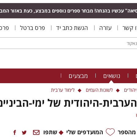
יאה" עכשיו בהנחה! מבחר ספרים נוספים במבצע, כעת באזור המב
ו קשר
עזרה
הגשת כתב יד
פרס ברטל
פרס 
נושאים
מבצעים
יהודים
לשונות העמים
לימוד ערבית
ערבית-היהודית של ימי-הביניים
 מהספר
המועדפים שלי
שתפו