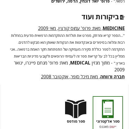
רפואי." -
פרופ' יואל דונחין, הדסה, ירושלים
ביקורות ועוד
MEDICINE
, מאת: פרופ' עמוס קורצין, מאי 2009
"...הספר קריא ומרתק, מפרט את תולדות ההתקדמות הרפואית-מדעית במחלות
רבות ומלווה בסיפורים ובאנקדוטות את הנקודות שאותן הוא מבקש להדגים.
ההקדמה לספר כוללת סקירה מעמיקה של התפתחות חקר האמת ברפואה...
אני
ממליץ בכל לב על קריאת ספר זה לעמיתי הרופאים ולקובעי מדיניות הבריאות
- מתוך מגזין
MEDICAL
, מאת: פרופ' מנחם פיינרו, ינואר
בארץ.
"
2009
חברה ורווחה
, מאת מיכל סופר, אוקטובר 2008
ספר אלקטרוני
ספר מודפס
יישום
מאגנס