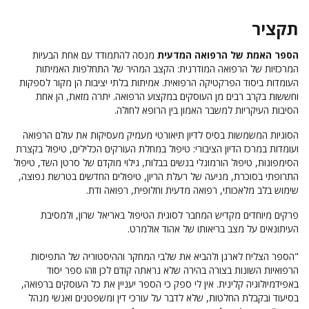
תקציר
הספר האמת של הרפואה המדעית
מנסה להתמודד עם אחת הבעיות
המרכזיות של הרפואה המודרנית: הקצב המהיר של התחלפות האמיתות
העומדות ביסוד הפרקטיקה הרפואית. אמיתות בלתי יציבות הן מקור לספקות
וחששות בקרב רבים מן העוסקים במקצוע הרפואה. יתרה מזאת, הן אחת
הסיבות העיקריות למשבר האמון בין הרופא לחולה.
הסוגיות המשמשות בסיס לדיון תיאורטי מעמיק מעסיקות את עולם הרפואה
ועומדות במרכז הדיון הציבורי: טיפול במחלת העורקים הכלילים, טיפול בקצרת
הסימפונות, טיפול הורמונלי בנשים בבלות, גילוי מוקדם של סרטן השד, טיפול
התרופתי בסוכרת, מניעה של רעלת הריון, טיפולים החדשים בטרשת נפוצה,
שימוש בלב מלאכותי, רפואה מדעית וחלופית, רפואה ודת.
פרקים מיוחדים מקדיש המחבר לסוגית הטיפול באריאל שרון, ולמסיבת
העיתונאים על מצב בריאותו של אהוד אולמרט.
"הספר הצליח לארגן ולהביא את שלבי המחקר וההיסטוריה של התפיסות
הרפואיות השונות בצורה בהירה שלא נראתה קודם לכן וזהו ספר יסוד
באפידמיולוגיה קלינית. אין לי ספק כי הספר יעניין את כל העוסקים ברפואה,
בסיעוד ובקבלת החלטות, שלא לדבר על עורכי דין ומשפטנים ואנשי מנהל