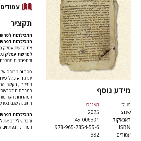
עמודים
תקציר
המכילתות לפרשת
המכילתות לפרש
את פרשת עמלק בשת
לפרשת עמלק
נער
והתפתחות מחקרם בכ
ספר זה מבוסס על 
יתרו. הוא כולל פי
המילולי, הקשרן הר
מידע נוסף
המכילתות לפרשת י
המהדורות הקודמות.
התובנה שגם בפרשת
מו"ל:
מאגנס
שנה:
2025
המכילתות לפרשת
דאנאקוד:
45-006301
ומבקש לקרב את לב
978-965-7854-55-6
ISBN:
המודרני, נפתחים א
עמודים:
382