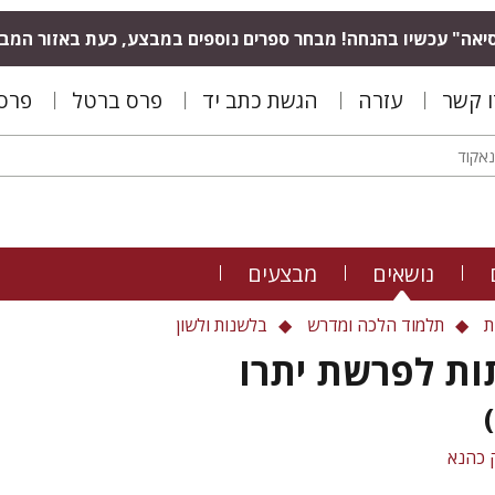
יאה" עכשיו בהנחה! מבחר ספרים נוספים במבצע, כעת באזור המב
ו קשר
עזרה
הגשת כתב יד
פרס ברטל
פרס 
נושאים
מבצעים
ת
תלמוד הלכה ומדרש
בלשנות ולשון
ות לפרשת יתרו
 כהנא