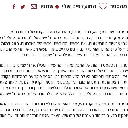
 מהספר
המועדפים שלי
שתפו
 יתרו
(שמות יח) הוא, במובן מסוים, השלמה לספרו הקודם של מנחם כהנא,
ת עמלק
מפני שבחלוקה הקדומה של המכילתא דר' ישמעאל, "מסכתא דעמלק" כל
י פרשיותיה הראשונות, ואת פרשת יתרו בשתי פרשיותיה האחרונות.
המכילתות
ך על פי נושאים, והוא כולל גם דיונים כלליים במגוון נושאי מבוא על מדרשי התנאים
לל, ועל המכילתא דר' ישמעאל והמכילתא דר' שמעון בן יוחי בפרט.
מהדורות טקסט חדשות של המכילתא דר' ישמעאל והמכילתא דר' שמעון בן יוחי לפ
רוש סדיר ומפורט של דרשות המכילתות, השופך אור חדש על דרשות רבות – מובנן
יאלי וההיסטורי ותפיסות העולם המשתקפות בהן. הספר סוקר את המהדורות הקודמו
תרו ומציג את תרומתם החשובה של קטעים מן הגניזה הקהירית שנתגלו לאחר צאתן
 הוא משווה בין המסורות של שתי המכילתות בלשונן, בסגנונן ובתוכנן, ומבסס את
 יתרו, כמו בפרשת עמלק, בדרך כלל יש עדיפות למסורת של מכילתא דר' ישמעא
 יתרו
מבוסס על מחקר מדעי, אולם הוא מתאים לציבור לומדי התורה ושוחרי הדעת
 הלומדים להכרה בערכם ובעוצמתם של מדרשי התנאים. כך, בעזרת דרכי מחקר הת
ופקים חדשים בלימוד משנתם של התנאים, מעצבי עולמה ההלכתי וההגותי של האומ