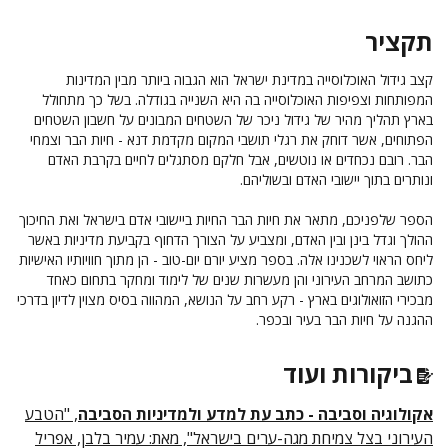
תקציר
קצב גידול האוכלוסייה במדינת ישראל הוא הגבוה ביותר מבין המדינות
המפותחות וצפיפות האוכלוסייה בה היא השנייה בגודלה. בשל כך מתחולל
בארץ תהליך מהיר של גידול ניכר של השטחים המבונים על חשבון השטחים
הפתוחים, אשר דוחק את רגלי תושבי המקום מקדמת דנא - חיות הבר וצמחי
הבר. רובם נכחדים או נוטשים, אבל חלקם מסתגלים לחיים בקרבת האדם
ונותרים בתוך יישובי האדם ובשוליהם.
הספר שלפניכם, מתאר את חיות הבר החיות ביישובי אדם בישראל ואת החיכוך
ההולך וגדל בינן ובין האדם, ומצביע על הצורך הדחוף בקביעת מדיניות באשר
ליחס הראוי לשכנינו אלה. בספר מציע יורם יום-טוב - הן מתוך חוויותיו האישיות
כתושב המרחב העירוני והן מעשרות שנים של לימוד ומחקר בתחום כאחד
מבכירי הזואולוגים בארץ - רקע רחב על הנושא, המהווה בסיס מצוין לדיון בדרכי
ההגנה על חיות הבר בעיר ובכפר.
ביקורות ועוד
אקולוגיה וסביבה - כתב עת למדע ולמדיניות הסביבה
, "הטבע
העירוני בצל צמיחת מגה-ערים בישראל", מאת: עמיר בלבן, אפריל