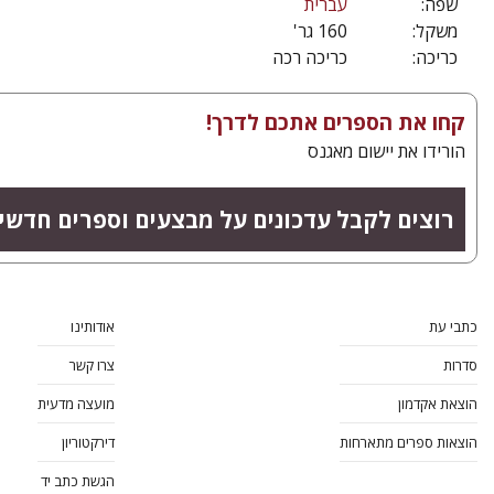
שפה:
עברית
משקל:
160 גר'
כריכה:
כריכה רכה
קחו את הספרים אתכם לדרך!
הורידו את יישום מאגנס
רוצים לקבל עדכונים על מבצעים וספרים חדשי
כתבי עת
אודותינו
סדרות
צרו קשר
הוצאת אקדמון
מועצה מדעית
הוצאות ספרים מתארחות
דירקטוריון
הגשת כתב יד