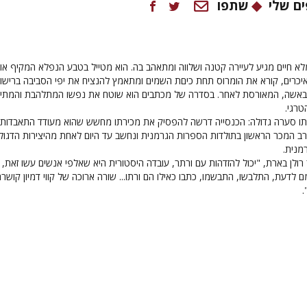
ם שלי
שתפו
מלא חיים מגיע לעיירה קטנה ושלווה ומתאהב בה. הוא מטייל בטבע הנפלא המקיף או
כרים, קורא את הומרוס תחת כיםת השמים ומתאמץ להנציח את יפי הסביבה ברישומ
באשה, המאורסת לאחר. בסדרה של מכתבים הוא שוטח את נפשו המתלהבת והמתי
טרגי.
ו סערה גדולה: הכנסייה דרשה להפסיק את מכירתו מחשש שהוא מעודד התאבדות,
ב המכר הראשון בתולדות הספרות הגרמנית ונחשב עד היום לאחת מהיצירות הדגול
מנית.
 רולן בארת, "יכול להזדהות עם ורתר, עובדה היסטורית היא שאלפי אנשים עשו זאת,
ם לדעת, התלבשו, התבשמו, כתבו כאילו הם ורתו... שורה ארוכה של קווי דמיון קושר
.