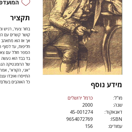
המועדפי
תקציר
בחור צעיר, רגיש ו
קושר קשרים עם האי
אך אז הוא מתאהב 
חליפות, עד לסוף ה
הספר חולל עם צאת
בד בבד הוא נעשה ר
של הרומנטיקה הגר
"אני, הקורא", אמר
התייסרו ואיבדו עצמ
כל האוהבים בעולם"
מידע נוסף
מו"ל:
כרמל ירושלים
שנה:
2000
דאנאקוד:
45-001274
9654072769
ISBN:
עמודים:
156