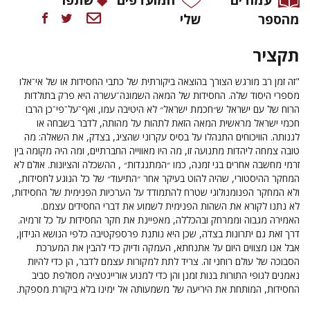
מהספר
שלי
תקציר
"זה זמן רב מורגש הצורך בהוצאה ביקורתית של כתבי החסידות או של אי־אלו
מספרי היסוד שלה. החסידות של המאה השמונה־עשרה היא פרק בתולדות
הרוח של עם ישראל ש״חכמת ישראל״ לא היטיבה עמו, ואף־על־פי־כן הרבו
חכמי ישראל מראשית המאה הזאת לתהות על מהותה, לדבר בשבחה או
לגנותה. הוויכוחים התנהלו על בסיס עקרוני שהציג, בצדק, את השאלה: מה
טובה צמחה ליהדות מתנועה זו, מה היו מאווייה החברתיים, ומה היה מקומה בין
זרמי מחשבה אחרים בגי זמנה, כמו ״המתנגדות״ , ההשכלה והציונות. אולם לא
המחקר ההיסטורי, שהיה להוט בעיקר אחר ״התיעוד״ של כל הנוגע לחסידות,
ולא המחקר הפנומנולוגי שטרח להתמודד על הערכיות הפנימית של החסידות,
לא נתנו לקורא את השהות הפנימית לשמוע את דברי החסידים עצמם.
האמירה מגבוה וממרחק ובהכללה, מאפיינת את חקר החסידות על כל זרמיה.
דרך זאת גם יתרונות בצדה, שכן היא נותנת פרספקטיבה כלפי הנושא הנידון,
אבל אנו מצווים היום על אתנחתא, העמקה ודיוק כדי להבין את המערכת
הסבוכה של עולם רוחני זה. צריד לתת למקורות עצמם לדבר, הן כדי להיות
נאמנים לגופי התורות בנות זמנן והן כדי למנוע אוריינטציה מסולפת סביב
החסידות, המותחת את היריעה של משמעותה אל ימינו בלא ביקורת מספקת.