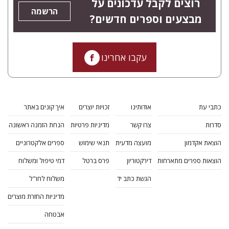
רוצים לקבל עדכונים על
הרשמה
מבצעים וספרים חדשים?
עקבו אחרינו
כתבי עת
אודותינו
זכויות יוצרים
איך קונים באתר
סדרות
צרו קשר
מדיניות פרטיות
הנחת הזמנה ראשונה
הוצאת אקדמון
מועצה מדעית
תנאי שימוש
ספרים אלקטרוניים
הוצאות ספרים מתארחות
דירקטוריון
פרס ברטל
דמי טיפול ומשלוח
הגשת כתב יד
משלוח לחו"ל
מדיניות החזרת מוצרים
אבטחה