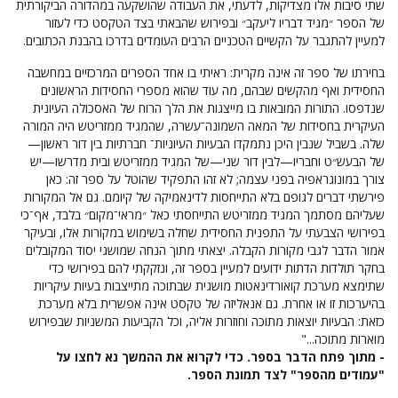
שתי סיבות אלו מצדיקות, לדעתי, את העבודה שהושקעה במהדורה הביקורתית
של הספר ״מגיד דבריו ליעקב״ ובפירוש שהבאתי בצד הטקסט כדי לעזור
למעיין להתגבר על הקשיים הטכניים הרבים העומדים בדרכו בהבנת הכתובים.
בחירתו של ספר זה אינה מקרית: ראיתי בו אחד הספרים המרכזיים במחשבה
החסידית ואף מהקשים שבהם, מה עוד שהוא מספרי החסידות הראשונים
שנדפסו. התורות המובאות בו מייצגות את הלך הרוח של האסכולה העיונית
העיקרית בחסידות של המאה השמונה־עשרה, שהמגיד ממזריטש היה המורה
שלה. בשביל שנבין היכן נתמקדו הבעיות העיוניות־ חברתיות בין דור ראשון—
של הבעש״ט וחבריו—לבין דור שני—של המגיד ממזריטש ובית מדרשו—יש
צורך במונוגראפיה בפני עצמה; לא זהו התפקיד שהוטל על ספר זה: כאן
פירשתי דברים לגופם בלא התייחסות לדינאמיקה של קיומם. גם אל המקורות
שעליהם מסתמך המגיד ממזריטש התייחסתי כאל ״מראי־מקום״ בלבד, אף־כי
בפירושי הצבעתי על התפנית החסידית שחלה בשימוש במקורות אלו, ובעיקר
אמור הדבר לגבי מקורות הקבלה. יצאתי מתוך הנחה שמושגי יסוד המקובלים
בחקר תולדות הדתות ידועים למעיין בספר זה, ונזקקתי להם בפירושי כדי
שתימצא מערכת קואורדינאטות מושגית שבתוכה מתייצבות בעיות עיקריות
בהיערכות זו או אחרת. גם אנאליזה של טקסט אינה אפשרית בלא מערכת
כזאת: הבעיות יוצאות מתוכה וחוזרות אליה, וכל הקביעות המשניות שבפירוש
מוארות מתוכה..."
- מתוך פתח הדבר בספר. כדי לקרוא את ההמשך נא לחצו על
"עמודים מהספר" לצד תמונת הספר.