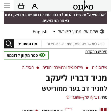
"אודיסיאה" עכשיו בהנחה! מבחר ספרים נוספים במבצע, כעת
באזור המבצעים.
שלח אל: מחוץ לישראל
English
מודפסים
חיפוש מתקדם
ספר מקוון לדוגמא
פילוסופיה
פילוסופיה ומחשבה יהודית
חסידות
מגיד דבריו ליעקב
למגיד דב בער ממזריטש
מאת:
רבקה ש"ץ-אופנהיימר
עמודים
המועדפים
שתפו