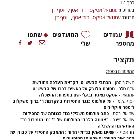
כרך טו
בעריכת:
עמנואל אטקס
דוד אסף
יוסף דן
תרגום:
עמנואל אטקס
דוד אסף
יוסף דן
עמודים
המועדפים
שתפו
מהספר
שלי
תקציר
המאמרים בספר:
משה רוסמן -
מכתבי הבעש"ט: לקראת הערכה מחודשת
אדם טלר -
מסורת סלוצק על ראשית דרכו של הבעש"ט
עמנואל -
אטקס מאגיה ובעלי-שם בספרות ההשכלה
יוסף שלמון -
על פולמוס כנגד החסידות בהקדמת ר' ברוך משקלוב
ל'ספר אוקלידוס'
שמואל ורסס -
כתב פולמוס משכילי גנוז בגנותה של החסידות
שמואל פיינר -
באמונה בלבד! הפולמוס של ר' נתן מנמירוב נגד
האתאיזם וההשכלה
דוד אסף -
'שאינו מאמין בגדולי הדור': המאבק החסידי על כבודו של
ספר 'אור החיים' ומשמעותו ההיסטורית