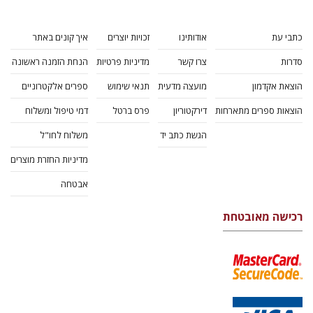
כתבי עת
אודותינו
זכויות יוצרים
איך קונים באתר
סדרות
צרו קשר
מדיניות פרטיות
הנחת הזמנה ראשונה
הוצאת אקדמון
מועצה מדעית
תנאי שימוש
ספרים אלקטרוניים
הוצאות ספרים מתארחות
דירקטוריון
פרס ברטל
דמי טיפול ומשלוח
הגשת כתב יד
משלוח לחו"ל
מדיניות החזרת מוצרים
אבטחה
רכישה מאובטחת