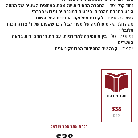
נחום קרלינסקי -
החברה החסידית של צפת במחצית השנייה של המאה
הי"ט כחברת מהגרים: היבטים דמוגרפיים וגיבוש חברתי
שאול שטמפפר -
לקורות מחלוקת הסכינים המלוטשות
משה חלמיש -
טיפולוגיה של ספרי קבלה בהשקפתו של ר' צדוק הכהן
מלובלין
נפתלי לוונטל -
בין מיסטיקה למודרניות: עבודת ה' החב"דית במאה
העשרים
יוסף דן -
קצה של החסידות הפרומקיניאנית
ספר מודפס
$38
$42
הנחת אתר ספר מודפס
$38