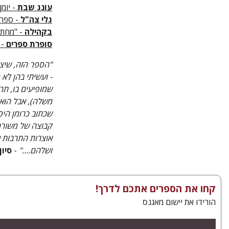
עונג שבת
- יומן
גלי צה"ל
- ספרים
בקהילה
- "מחתרת
סופרת ספרים
- 
"הספר הזה, שיצ
- ועשיתי בהן לא
שמופיעים בו, תר
משלה), אבל הוא
שכתוב כרומן היס
קבוצה של משוררי
אוצרות התרבות ש
ושלהם...."
-
סיו
קחו את הספרים אתכם לדרך!
הורידו את יישום מאגנס