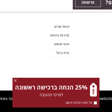
ם?
הרשמה
זכויות יוצרים
מדיניות פרטיות
תנאי שימוש
פרס ברטל
25% הנחה ברכישה ראשונה
לפרטי ההטבה
kies to give you the best user experience. Using this websit
אל תציג הודעה זו שוב
מדיניות Cookies
תנאי שימוש
מדיניות פרטיות
צרו קש
Find out more about our
cookies policy