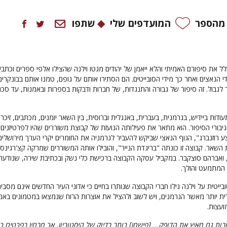
 מהספר
המועדפים שלי
שתפו
ל את סיפורם האמיתי והלא ייאמן של יהודים מגטו וילנה שהצילו אלפי ספרים וכתבי 
י הנאצים ואחר כך מידי הסובייטים. הם הסתירו אותם על גופם, טמנו אותם בבונקרים
 לגבול. זה סיפור של גבורה והתנגדות, של חברות ודבקות בספרות ובאמנות, עד סכ
ות ביידיש, בגרמנית, בעברית, באנגלית וברוסית, בין השאר יומנים, מכתבים, זיכרו
גיבורי הסיפור. הוא מתאר את פעילותה הנועזת של קבוצת משוררים שהיו לפרטיזנים
 רוזנברג", הגוף הנאצי שביקש להעביר לגרמניה את החומרים יקרי הערך מירושלים
השאר. קבוצה זו כונתה "בריגדת הנייר", והובילו אותה המשוררים שמרקה קצ'רגינסק
 ואברהם סוצקבר. במקביל עסקה הקבוצה ברכישת כלי נשק ובכתיבת שירה, שנודעה
 המתמעט והולך.
יטית על וילנה גילו חברי הקבוצה שנותרו בחיים כי אדוני העיר החדשים אינם מסביר
ית יותר מאשר הגרמנים, ויש לשוב ולהציל את אוצרות הרוח שנמצאו במטמונים בא
עצות.
ות גם מאיץ את הדופק... [פישמן] כותב בדיוק של היסטוריון, אך מבחין בפרטים כ