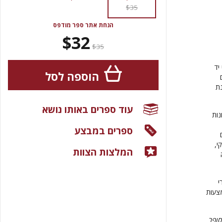
$35
הנחת אתר ספר מודפס
$32
$35
יד
הוספה לסל
נת
עוד ספרים באותו נושא
נות
ספרים במבצע
י,
המלצות הצוות
י
מצעות
סופר