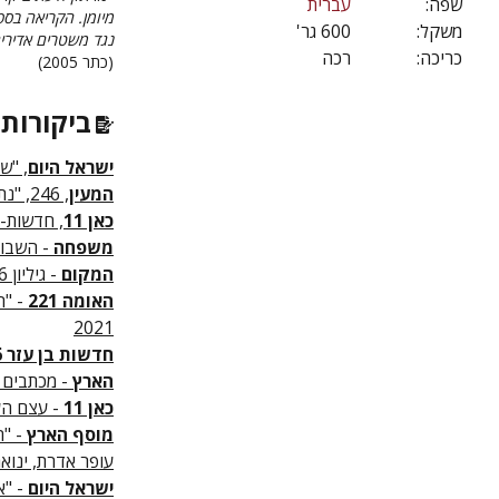
שפה:
עברית
מיומן. הקריאה בספ
משקל:
600 גר'
נגד משטרים אדירים
כריכה:
רכה
(כתר 2005)
ביקורות 
ישראל היום
, "שו
המעין
, 246, "נתקבלו במערכת", יוני 2023
כאן 11
, חדשות- 
משפחה
- השבועו
המקום
- גיליון 6 "בלדרים של נייר" מאת: ישראל א' גרובייס, פברואר 2021
האומה 221
- "ה
2021
חדשות בן עזר 1616
הארץ
- מכתבים ל
כאן 11
- עצם העני
מוסף הארץ
- "ה
עופר אדרת, ינואר 21
ישראל היום
- "או