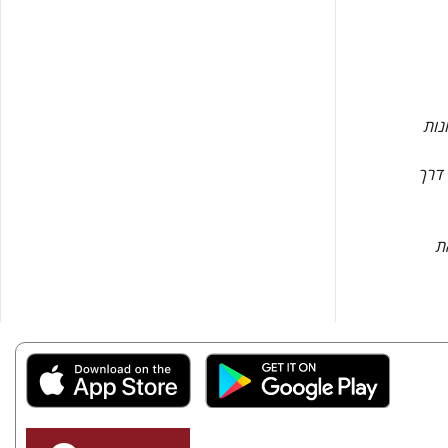
נות
 דרך
ת