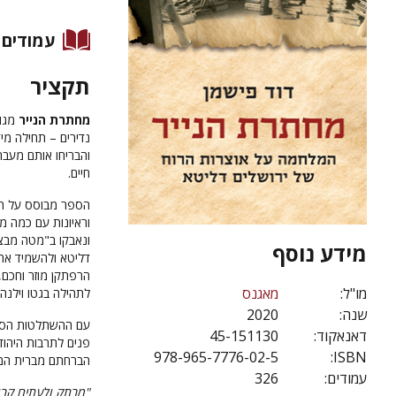
עמודים
תקציר
מחתרת הנייר
מגול
נדירים – תחילה מיד
והבריחו אותם מעבר
חיים.
הספר מבוסס על תעוד
וראיונות עם כמה מ
ונאבקו ב"מטה מבצע
מידע נוסף
דליטא ולהשמיד את 
הרפתקן מוזר וחכם,
מו"ל:
מאגנס
לתהילה בגטו וילנה
שנה:
2020
עם ההשתלטות הסובי
דאנאקוד:
45-151130
פנים לתרבות היהוד
978-965-7776-02-5
ISBN:
הברחתם מברית המו
עמודים:
326
"מרתק ולעתים קרוב