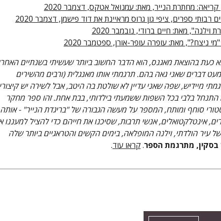
 קריאה: מחתרת הנייר, מאת: עמנואל אטקס, דצמבר 2020
 רבותי ספרים, ציפי גון גרוס מראיינת את דוד פישמן, דצמבר 2020
 וילנה", מאת: חיים ברודי, נובמבר 2020
"מי ניצח?", מאת: עופרה עופר-אורן, ספטמבר 2020
א כעת בהוצאת מאגנס, הוא הדבר החשוב ביותר שעשיתי בשנתיים האחרו
 מעט דברים שאני גאה בהם. תרגמתי אותו מאנגלית (ורבים מהשירים
גמתי מיידיש, שפה שאני עדיין לא שולטת בה היטב, אבל לשירה יש קיצורי
 התנחל בלבי בכל השפות ששמעתי בילדותי, בבת אחת. זהו ספר מחקר
טורי סוחף ומותח, המספר על מעשה הגבורה של "בריגדת הנייר" - אותה
ם, אינטלקטואלים, אנשי תרבות, שסיכנו את חייהם כדי להציל למעננו א
ל עיר הולדתי, וילנה המופלאה, בימים הקשים והטראגיים ביותר שלה
ן בסקין, מתרגמת הספר
.
קראו עוד
.