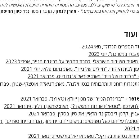
ר חיונית לכל מי שיקרים ללבו ספרים, ההיסטוריה היהודית והיכולת האנושית להת
 כדי להחזיק את התרבות בחיים."
-
אהרן לנסקי
, מחבר הספר
נגד כיוון ההיסטו
ועוד
ד הספרים הגדול", מאי 2024
תאגיד השידור הישראלי, כתבת תחקיר על בריגדת הנייר, אפריל 2023
ן לבית היהודי, "חיילים של נייר", מאת: נועם פלאי, יולי 2021
תנגדות רוחנית ותרבותית בגטו וילנה", מאת: דניאלה אוסצקי-שטרן, פברו
- "'בריגדת הנייר' של מכון ייִוו"אָ (YIVO)", פברואר 2021
מערכת, "סטאלין או רוח המפקד?", מאת: שמעון רדליך, פברואר 2021
ין, קלמן ליבסקינד מראיין את סיון בסקין, פברואר 2021
סתכלו עליהם כעל משוגעים: במקום להבריח מזון, הם הבריחו ספרים", מ
20
תיות נטועות בקרקע", מאת: אריאל בולשטיין, ינואר 2021