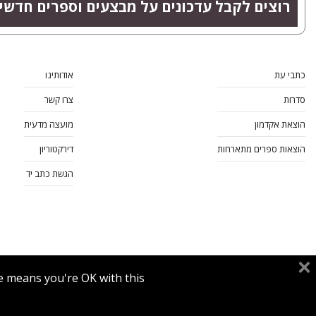
רוצים לקבל עדכונים על מבצעים וספרים חדשי
כתבי עת
אודותינו
סדרות
צרו קשר
הוצאת אקדמון
מועצה מדעית
הוצאות ספרים מתארחות
דירקטוריון
הגשת כתב יד
e means you're OK with this.