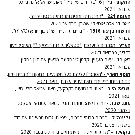
המקום
- גיליון 6 "בלדרים של נייר" מאת: ישראל א' גרובייס,
פברואר 2021
האומה 221
- "התנגדות רוחנית ותרבותית בגטו וילנה",
מאת: דניאלה אוסצקי-שטרן, פברואר 2021
חדשות בן עזר 1616
- "'בריגדת הנייר' של מכון ייִוו"אָ (YIVO)",
פברואר 2021
הארץ
- מכתבים למערכת, "סטאלין או רוח המפקד?", מאת: שמעון
רדליך, פברואר 2021
כאן 11
- עצם העניין, קלמן ליבסקינד מראיין את סיון בסקין,
פברואר 2021
מוסף הארץ
- "הסתכלו עליהם כעל משוגעים: במקום להבריח מזון,
הם הבריחו ספרים", מאת: עופר אדרת, ינואר 2021
ישראל היום
- "אותיות נטועות בקרקע", מאת: אריאל בולשטיין,
ינואר 2021
עונג שבת
- יומן קריאה: מחתרת הנייר, מאת: עמנואל אטקס,
דצמבר 2020
גלי צה"ל
- ספרים רבותי ספרים, ציפי גון גרוס מראיינת את דוד
פישמן, דצמבר 2020
בקהילה
- "מחתרת וילנה", מאת: חיים ברודי, נובמבר 2020