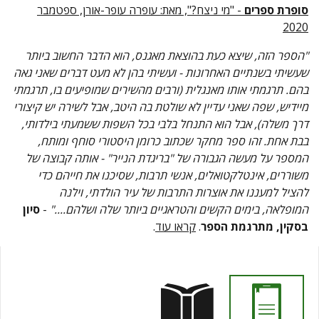
סופרת ספרים
- "מי ניצח?", מאת: עופרה עופר-אורן, ספטמבר
2020
"הספר הזה, שיצא כעת בהוצאת מאגנס, הוא הדבר החשוב ביותר
שעשיתי בשנתיים האחרונות - ועשיתי בהן לא מעט דברים שאני גאה
בהם. תרגמתי אותו מאנגלית (ורבים מהשירים שמופיעים בו, תרגמתי
מיידיש, שפה שאני עדיין לא שולטת בה היטב, אבל לשירה יש קיצורי
דרך משלה), אבל הוא התנחל בלבי בכל השפות ששמעתי בילדותי,
בבת אחת. זהו ספר מחקר שכתוב כרומן היסטורי סוחף ומותח,
המספר על מעשה הגבורה של "בריגדת הנייר" - אותה קבוצה של
משוררים, אינטלקטואלים, אנשי תרבות, שסיכנו את חייהם כדי
להציל למעננו את אוצרות התרבות של עיר הולדתי, וילנה
המופלאה, בימים הקשים והטראגיים ביותר שלה ושלהם...."
-
סיון
בסקין, מתרגמת הספר
.
קראו עוד
.