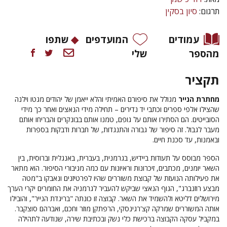
תרגום:
סיון בסקין
עמודים
המועדפים
שתפו
מהספר
שלי
תקציר
מחתרת הנייר
מגולל את סיפורם האמיתי והלא ייאמן של יהודים מגטו וילנה
שהצילו אלפי ספרים וכתבי יד נדירים – תחילה מידי הנאצים ואחר כך מידי
הסובייטים. הם הסתירו אותם על גופם, טמנו אותם בבונקרים והבריחו אותם
מעבר לגבול. זה סיפור של גבורה והתנגדות, של חברות ודבקות בספרות
ובאמנות, עד סכנת חיים.
הספר מבוסס על תעודות ביידיש, בגרמנית, בעברית, באנגלית וברוסית, בין
השאר יומנים, מכתבים, זיכרונות וראיונות עם כמה מגיבורי הסיפור. הוא מתאר
את פעילותה הנועזת של קבוצת משוררים שהיו לפרטיזנים ונאבקו ב"מטה
מבצע רוזנברג", הגוף הנאצי שביקש להעביר לגרמניה את החומרים יקרי הערך
מירושלים דליטא ולהשמיד את השאר. קבוצה זו כונתה "בריגדת הנייר", והובילו
אותה המשוררים שמרקה קצ'רגינסקי, הרפתקן מוזר וחכם, ואברהם סוצקבר.
במקביל עסקה הקבוצה ברכישת כלי נשק ובכתיבת שירה, שנודעה לתהילה