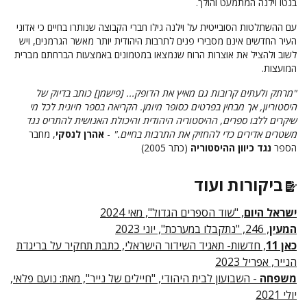
בגטו וילנה המתמעט והולך.
עם ההשתלטות הסובייטית על וילנה גילו חברי הקבוצה שנותרו בחיים כי אדוני
העיר החדשים אינם מסבירי פנים לתרבות היהודית יותר מאשר הגרמנים, ויש
לשוב ולהציל את אוצרות הרוח שנמצאו במטמונים באמצעות הברחתם מברית
המועצות.
"מרתק ולעתים קרובות גם מאיץ את הדופק... [פישמן] כותב בדיוק של
היסטוריון, אך מבחין בפרטים כסופר מיומן. הקריאה בספר חיונית לכל מי
שיקרים ללבו ספרים, ההיסטוריה היהודית והיכולת האנושית להתריס נגד
משטרים אדירים כדי להחזיק את התרבות בחיים."
-
אהרן לנסקי
, מחבר
הספר
נגד כיוון ההיסטוריה
(כתר 2005)
ביקורות ועוד
ישראל היום
, "שוד הספרים הגדול", מאי 2024
המעין
, 246, "נתקבלו במערכת", יוני 2023
כאן 11
, חדשות- תאגיד השידור הישראלי, כתבת תחקיר על בריגדת
הנייר, אפריל 2023
משפחה
- השבועון לבית היהודי, "חיילים של נייר", מאת: נועם פלאי,
יולי 2021