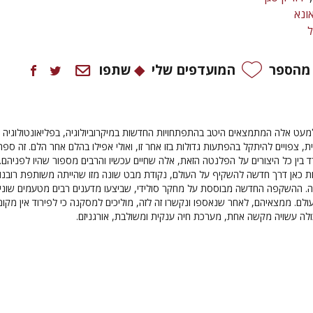
ונא
ל
 מהספר
המועדפים שלי
שתפו
מעט אלה המתמצאים היטב בהתפתחויות החדשות במיקרוביולוגיה, בפליאונטולוגיה
ונית, צפויים להיתקל בהפתעות גדולות בזו אחר זו, ואולי אפילו בהלם אחר הלם. זה ספר
 בין כל היצורים על הפלנטה הזאת, אלה שחיים עכשיו והרבים מספור שהיו לפניהם.
ות כאן דרך חדשה להשקיף על העולם, נקודת מבט שונה מזו שהייתה משותפת רובנו 
. ההשקפה החדשה מבוססת על מחקר סולידי, שביצעו מדענים רבים מטעמים שוני
לם. ממצאיהם, לאחר שנאספו ונקשרו זה לזה, מוליכים למסקנה כי לפירוד אין מקום
לה עשויה מקשה אחת, מערכת חיה ענקית ומשולבת, אורגניזם.