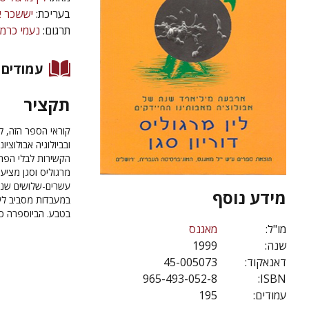
בעריכת:
יששכר א
תרגום:
נעמי כרמ
עמודים
תקציר
קוראי הספר הזה, ל
ובביולוגיה אבולוצי
הקשירות לבלי הפרד
מרגוליס וסגן מציע
עשרים-שלושים שנה
מידע נוסף
במעבדות מסביב לעו
בטבע. הביוספרה כו
מו"ל:
מאגנס
שנה:
1999
דאנאקוד:
45-005073
965-493-052-8
ISBN:
עמודים:
195