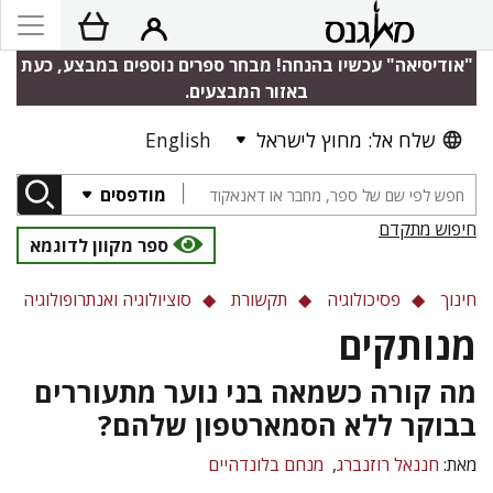
"אודיסיאה" עכשיו בהנחה! מבחר ספרים נוספים במבצע, כעת
באזור המבצעים.
שלח אל: מחוץ לישראל
English
מודפסים
חיפוש מתקדם
ספר מקוון לדוגמא
חינוך
פסיכולוגיה
תקשורת
סוציולוגיה ואנתרופולוגיה
מנותקים
מה קורה כשמאה בני נוער מתעוררים
בבוקר ללא הסמארטפון שלהם?
מאת:
חננאל רוזנברג
מנחם בלונדהיים