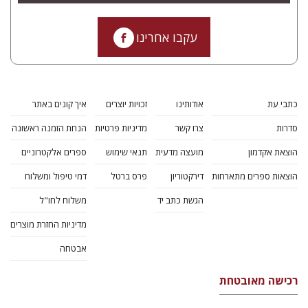
עקבו אחרינו
כתבי עת
אודותינו
זכויות יוצרים
איך קונים באתר
סדרות
צרו קשר
מדיניות פרטיות
הנחת הזמנה ראשונה
הוצאת אקדמון
מועצה מדעית
תנאי שימוש
ספרים אלקטרוניים
הוצאות ספרים מתארחות
דירקטוריון
פרס ברטל
דמי טיפול ומשלוח
הגשת כתב יד
משלוח לחו"ל
מדיניות החזרת מוצרים
אבטחה
רכישה מאובטחת