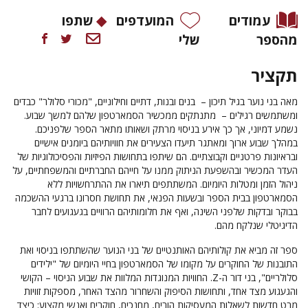
עמודים
המועדפים
שתפו
מהספר
שלי
תקציר
מאה בני נוער בגיל תיכון – בנים ובנות, דתיים וחילוניים, "מכורי סלולר" כבדים
ומשתמשים רגילים – מתנתקים ממכשיר הסמארטפון שלהם למשך שבוע.
נשמע דמיוני, אך כך אירע בניסוי מרתק ושאותו מתאר הספר שלפניכם.
במהלך שבוע ארוך ומאתגר תיעדו הצעירים את חוויותיהם ביומנים אישיים
ובראיונות פרטניים וקבוצתיים. הם שיתפו בתחושות הפיזיות והפסיכולוגיות של
העדר המכשיר ובהשפעת הניתוק ממנו על חייהם החברתיים והמשפחתיים, על
ניהול הזמן ומטלות היומיום. המשתתפים תיארו את ההתרחשויות ללא
הסמארטפון בבית הספר ובשעות הפנאי, את תחושת חסרונו ברגעי ההשכמה
בבוקר ובדקות שלפני השינה, ואף את חלומותיהם הרוויים בגעגועים לחבר
הדיגיטלי שנלקח מהם.
ספר זה מביא את קולותיהם האותנטיים של בני הנוער שהשתתפו בניסוי ואת
התובנות של החוקרים על מקומו של הסמארטפון בחיי היומיום של "ילידים
סלולריים", בני דור ה-
Z
. החוויות המנוגדות המלוות את שבוע הניסוי – הקושי
והגעגוע מצד אחד, ותחושות הסיפוק והשחרור מהצד האחר, מספקות זוויות
מבט חדשות לשאלות המעסיקות הורים, מחנכים, חוקרים ואנשי מקצוע: כיצד