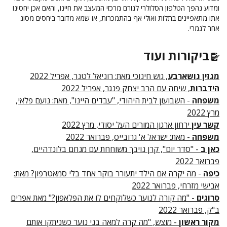
ומדוע נהפך הטלפון הסלולרי לגורם מרכזי המעצב את חיינו, והאם אכן יחסינו
אתו מתאפיינים בתלות ואולי אף בהתמכרות, או שמא מדובר ביחסים מסוג
אחר לגמרי.
ביקורות ועוד
מגזין גושארבע
, גוש חינוכי מאת: רוניאל לטנר, אפריל 2022
הידברות
, שיחה עם הרב יצחק פנגר, אפריל 2022
משפחה
- השבועון לבית היהודי, "עבדים היינו", מאת: נועם פלאי,
מרץ 2022
קשר עין
ירחון ארגון המורים העל יסודי, מרץ 2022
משפחה
- מאת: ישראל א' גרובייס, פברואר 2022
כאן ב
- "סדר יום", קרן נויבך משוחחת עם מנחם בלונדהיים,
פברואר 2022
כיפה
- מה יקרה אם הילד יתעורר בוקר אחד בלי סמאטרפון? מאת:
אבישי מזרחי, פברואר 2022
סרוגים
- "מה קורה לנוער כשלוקחים לו את הפלאפון?" מאת אפרים
ב"ק, פברואר 2022
מקור ראשון
- מוצש, "מה קרה למאה בני נוער כשניתקו אותם