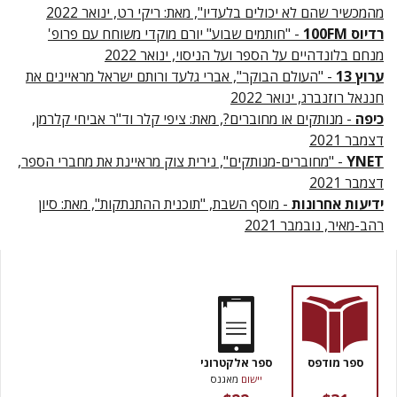
מהמכשיר שהם לא יכולים בלעדיו", מאת: ריקי רט, ינואר 2022
רדיוס 100FM
- "חותמים שבוע" יורם מוקדי משוחח עם פרופ'
מנחם בלונדהיים על הספר ועל הניסוי, ינואר 2022
ערוץ 13
- "העולם הבוקר", אברי גלעד ורותם ישראל מראיינים את
חננאל רוזנברג, ינואר 2022
כיפה
- מנותקים או מחוברים?, מאת: ציפי קלר וד"ר אביחי קלרמן,
דצמבר 2021
YNET
- "מחוברים-מנותקים", נירית צוק מראיינת את מחברי הספר,
דצמבר 2021
ידיעות אחרונות
- מוסף השבת, "תוכנית ההתנתקות", מאת: סיון
רהב-מאיר, נובמבר 2021
ספר מודפס
ספר אלקטרוני
יישום
מאגנס