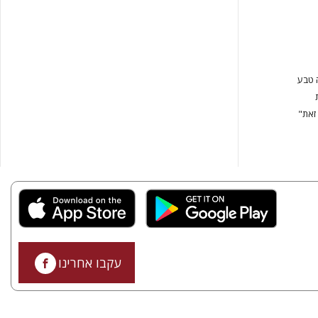
 טבע
זאת"
עקבו אחרינו