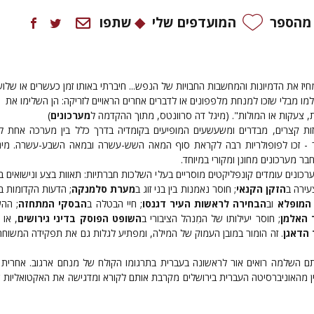
 מהספר
המועדפים שלי
שתפו
חיז את הדמיונות והמחשבות החבויות של הנפש... חיברתי באותו זמן כעשרים או שלוש
למו מבלי שזכו למנחת מלפפונים או לדברים אחרים הראויים לזריקה: הן השלימו את
, צעקות או המולות".
(מיגל דה סרוונטס, מתוך ההקדמה ל
מערכונים
)
ות קצרים, מבדרים ומשעשעים המופיעים בקומדיה בדרך כלל בין מערכה אחת לש
ידור - זכו לפופולריות רבה לקראת סוף המאה השש-עשרה ובמאה השבע-עשרה. מיג
ר מערכונים מחונן ומקורי במיוחד.
כונים עומדים קונפליקטים מוסריים בעלי השלכות חברתיות: תאוות בצע ונישואים בי
עירה ב
הזקן הקנאי
; חוסר נאמנות בין בני זוג ב
מערת סלמנקה
; הדעות הקדומות 
 המופלא
וב
הבחירה לראשות העיר דגנסו
; חיי הבטלה ב
הבסקי המתחזה
; הה
 האלמן
; חוסר יעילותו של המִנהל הציבורי ב
השופט הפוסק בדיני גירושים
, או
הדאגן
. זה הומור במובן העמוק של המילה, ומפתיע לגלות גם את תפקידה המשוח
 השלמה רואים אור לראשונה בעברית בתרגומו הקולח של מנחם ארגוב. אחרית 
ין מהאוניברסיטה העברית בירושלים מקרבת אותם לקורא ומדגישה את האקטואליות