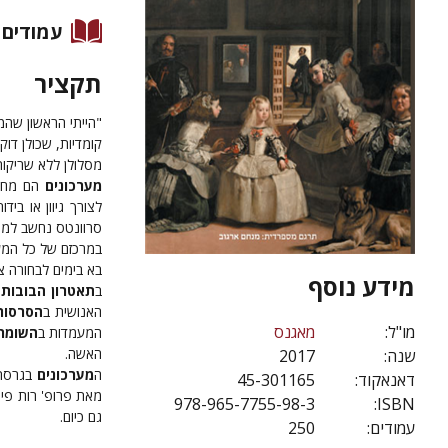
עמודים
תקציר
"הייתי הראשון שהמ
קומדיות, שכולן דוק
מסלולן ללא שריקות
מערכונים
הם מחז
לצורך גיוון או ב
סרוונטס נחשב למחב
במרכזם של כל המער
בא בימים לבחורה צ
מידע נוסף
ב
תאטרון הבובות
האנושית ב
הסרסור
מו"ל:
מאגנס
המעמדות ב
השומר 
האשה.
שנה:
2017
ה
מערכונים
בגרסתם
דאנאקוד:
45-301165
מאת פרופ' רות פי
978-965-7755-98-3
ISBN:
גם כיום.
עמודים:
250