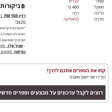
שפה:
עברית
ביקורות 
משקל:
400 גר'
כריכה:
רכה
רדיו 103 FM
,
בנ
סדרה:
קלאסיקה
מיכאלי
"המערכונים קריאים,
ישנים כך שאין שום ח
-
שניר פלג
, ספטמ
נוריתה
, ספטמבר 17
קחו את הספרים אתכם לדרך!
הורידו את יישום מאגנס
רוצים לקבל עדכונים על מבצעים וספרים חדשי