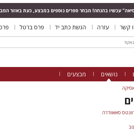
יאה" עכשיו בהנחה! מבחר ספרים נוספים במבצע, כעת באזור המב
ו קשר
עזרה
הגשת כתב יד
פרס ברטל
פרס 
נושאים
מבצעים
סיקה
ם
וונטס סאאוודרה
וב