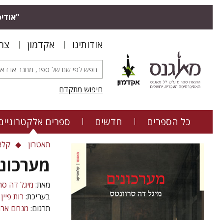
"אודיס
אודותינו
אקדמון
צר
חיפוש מתקדם
כל הספרים
חדשים
ספרים אלקטרוניים
תאטרון
קלא
מערכוני
מאת:
מיגל דה סר
בעריכת:
רות פיין
תרגום:
מנחם ארג