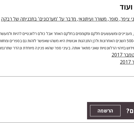
ועוד
י ציפר, סופר, משורר ועיתונאי, מדבר על 'מערכונים' בתכניתה של רבקה
 מעניינים ומשעשעים חלקם ומקוממים בחלקם האחר אבל כולם רלוונטיים להיות ולמעשה
האדם לא השתנה ב-500 השנים האחרונות ולכן התנהגות אנושית היא משהו שאפשר לזהות גם בספרים ומחזות
ידוש בזיהוי הרלוונטיות שאני מתאר אותה. בעיני ספר שהוא פנינה מיוחדת ונהדר שתרגמו 
בר 2017
20
ם?
הרשמה