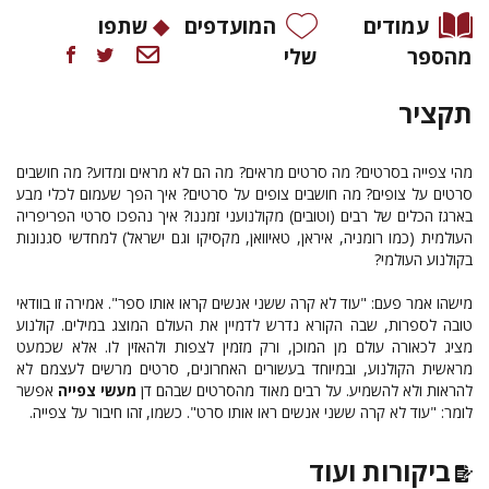
עמודים
המועדפים
שתפו
מהספר
שלי
תקציר
מהי צפייה בסרטים? מה סרטים מראים? מה הם לא מראים ומדוע? מה חושבים
סרטים על צופים? מה חושבים צופים על סרטים? איך הפך שעמום לכלי מבע
בארגז הכלים של רבים (וטובים) מקולנועני זמננו? איך נהפכו סרטי הפריפריה
העולמית (כמו רומניה, איראן, טאיוואן, מקסיקו וגם ישראל) למחדשי סגנונות
בקולנוע העולמי?
מישהו אמר פעם: "עוד לא קרה ששני אנשים קראו אותו ספר". אמירה זו בוודאי
טובה לספרות, שבה הקורא נדרש לדמיין את העולם המוצג במילים. קולנוע
מציג לכאורה עולם מן המוכן, ורק מזמין לצפות ולהאזין לו. אלא שכמעט
מראשית הקולנוע, ובמיוחד בעשורים האחרונים, סרטים מרשים לעצמם לא
להראות ולא להשמיע. על רבים מאוד מהסרטים שבהם דן
מעשי צפייה
אפשר
לומר: "עוד לא קרה ששני אנשים ראו אותו סרט". כשמו, זהו חיבור על צפייה.
ביקורות ועוד