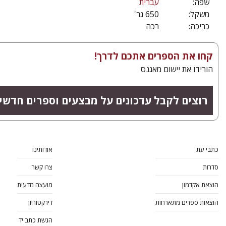
שפה:
עברית
משקל:
650 גר'
כריכה:
רכה
קחו את הספרים אתכם לדרך!
הורידו את יישום מאגנס
רוצים לקבל עדכונים על מבצעים וספרים חדשי
כתבי עת
אודותינו
סדרות
צרו קשר
הוצאת אקדמון
מועצה מדעית
הוצאות ספרים מתארחות
דירקטוריון
הגשת כתב יד