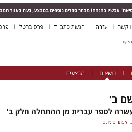
יאה" עכשיו בהנחה! מבחר ספרים נוספים במבצע, כעת באזור המב
ו קשר
עזרה
הגשת כתב יד
פרס ברטל
פרס 
נושאים
מבצעים
ם ב'
שרה לספר עברית מן ההתחלה חלק ב'
אסתר סימונס