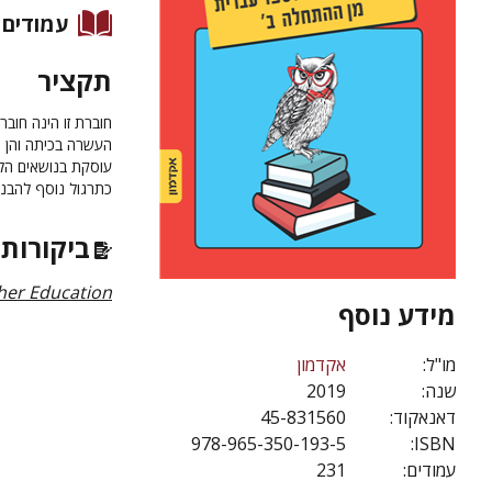
עמודים
תקציר
חוברת זו הינה חוב
העשרה בכיתה והן כ
עוסקת בנושאים הלש
כתרגול נוסף להבנ
ביקורות 
her Education
מידע נוסף
מו"ל:
אקדמון
שנה:
2019
דאנאקוד:
45-831560
978-965-350-193-5
ISBN:
עמודים:
231