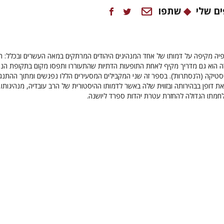
ם שלי
שתפו
פיה מקיפה על דמותו של אחד המנהיגים היהודים המרתקים במאה העשרים ובכלל:
ה
זה הוא גם מדריך מקיף לאחת התופעות הדתיות שהתעוררו ותפסו מקום בתקופת הנה
סטיקה (ה’נסתרות’). בספר זה שני המקבילים המסעירים הללו נפגשים ומתוך ההתנג
את דופן בבהירותה ובזווית שלה באשר לדמותו ההיסטורית של
הרב עובדיה
, מנהיגותו,
לחמתו הגדולה להחזרת עטרת יהדות ספרד ליושנה.