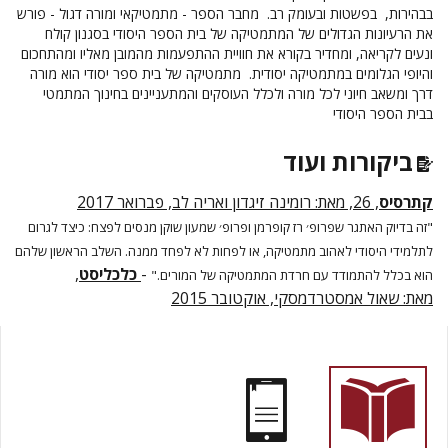
בבהירות, בפשטות ובעומק רב. מחבר הספר - מתמטיקאי ומורה דגול - פורש
את הרעיונות הגדולים של המתמטיקה של בית הספר היסודי בסגנון קולח
ונעים לקריאה, ומחדיר בקורא את חוויית ההתפעמות מהמובן מאליו ומהתחכום
והיופי הגלומים במתמטיקה יסודית. מתמטיקה של בית ספר יסודי הוא מורה
דרך ומשאב חיוני לכל מורה ולכלל העוסקים והמתעניינים בחינוך המתמטי
בבית הספר היסודי
ביקורות ועוד
קתרסיס
, 26, מאת: רומינה זיגדון ואריה לב, פברואר 2017
"זה בדיוק האתגר שפרופ׳ רז קופרמן ופרופ׳ שמעון שוקן מנסים לפצח: כיצד לגרום
לתלמידי היסודי לאהוב מתמטיקה, או לפחות לא לפחד ממנה. השלב הראשון שלהם
-
כלכליסט
,
הוא בכלל להתמודד עם חרדת המתמטיקה של המורים."
מאת:
שאול אמסטרדמסקי, אוקטובר 2015