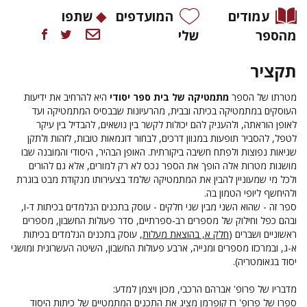
עמודים
המועדפים
שתפו
מהספר
שלי
תקציר
מטרתו של הספר
מתמטיקה של בית ספר יסודי
היא להרחיב את ידיעות
העוסקים במתמטיקה בכיתה ובבית, מהרעיונות שבבסיס המתמטיקה ועד
לאופן הוראתה, ולהעניק להם יכולות לקשר בין נושאים, להבדיל בין עיקר
לטפל, להסביר תופעות במגוון דרכים, לבחור דוגמאות טובות, לזהות ולתקן
שגיאות נפוצות ולפתח חשיבה ביקורתית. האופן הבהיר, היסודי והמובנה שבו
מושגות מטרות אלה הופך את הספר נכס לא רק למורים, אלא גם להורים
ולכל מי שמעוניין להבין את המתמטיקה שלמד בצעירותו מנקודת מבט בוגרת
ולהיחשף ליופי הטמון בה.
ספר זה - שהוא השני מבין שני חלקים - עוסק בתכנים הנלמדים בכיתות ד-ו,
ובהם כפל וחילוק של מספרים רב-ספרתיים, סדר פעולות החשבון, מספרים
ראשוניים ושברים
(
חלק א, בהוצאת מעלות
, עוסק בתכנים הנלמדים בכיתות
א-ג, ובמרכזו מספרים ומנייה, ארבע פעולות החשבון, השיטה העשרונית ומושגי
יסוד בגאומטריה).
מדבריו של פרופ' אברהם הרכבי, מכון ויצמן למדע:
ספרו של פרופ' רז קופרמן מציג את התכנים המתמטיים של כיתות היסוד