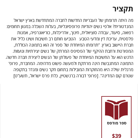
תקציר
מה היתה תרומתן של העבריות החדשות לחברה המתחדשת בארץ ישראל
המנדטורית? אלפי נשים יהודיות פרופסיונליות, בעלות השכלה במגוון תחומים:
רפואה, סיעוד, עבודה סוציאלית, חינוך, אדריכלות, כוריאוגרפיה, אמנות
פלסטית, עריכת דין ומדעי הטבע הטביעו חותם רב חשיבות ושינו כליל את
חברת היישוב בארץ. “תרומתו המיוחדת של ספר זה הוא בתמונה הכוללת,
המפורטת ורחבת ההיקף של הפסיפס המרתק של נשים יצירתיות ונועזות.
הדגש הוא על החשיבות המיוחדת של פעולתן של הנשים ליצירת חברה חדשה.
התמונה המתגבשת הינה מרתקת ולמעשה פשוט מדהימה. המחברת,
פרופ’
מרגלית שילה
היא מהחוקרות המובילות בתחום חקר נשים ומגדר בתקופה
שטרם קום המדינה”. [
פרופ’ דבורה ברנשטיין
, כלת פרס ישראל, תשע”ט]
ספר מודפס
$39