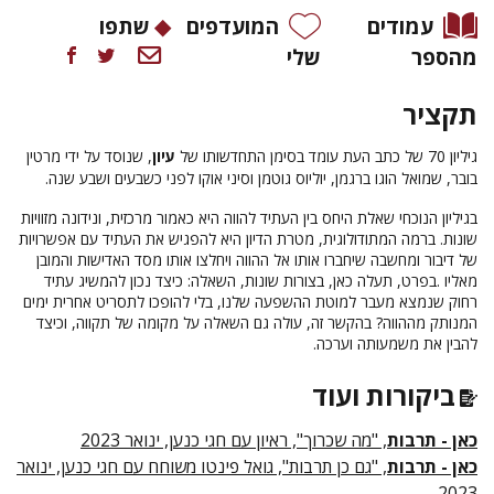
עמודים
המועדפים
שתפו
מהספר
שלי
תקציר
גיליון 70 של כתב העת עומד בסימן התחדשותו של
עיון
, שנוסד על ידי מרטין
בובר, שמואל הוגו ברגמן
,
יוליוס גוטמן וסיני אוקו לפני כשבעים ושבע שנה
.
בגיליון הנוכחי שאלת היחס בין העתיד להווה היא כאמור מרכזית, ונידונה מזוויות
שונות. ברמה המתודולוגית, מטרת הדיון היא להפגיש את העתיד עם אפשרויות
של דיבור ומחשבה שיחברו אותו אל ההווה ויחלצו אותו מסד האדישות והמובן
מאליו
.
בפרט, תעלה כאן, בצורות שונות, השאלה: כיצד נכון להמשיג עתיד
רחוק שנמצא מעבר למוטת ההשפעה שלנו, בלי להופכו לתסריט אחרית ימים
המנותק מההווה? בהקשר זה
,
עולה גם השאלה על מקומה של תקווה, וכיצד
להבין את משמעותה וערכה
.
ביקורות ועוד
כאן - תרבות
, "מה שכרוך", ראיון עם חגי כנען, ינואר 2023
כאן - תרבות
, "גם כן תרבות", גואל פינטו משוחח עם חגי כנען, ינואר
2023