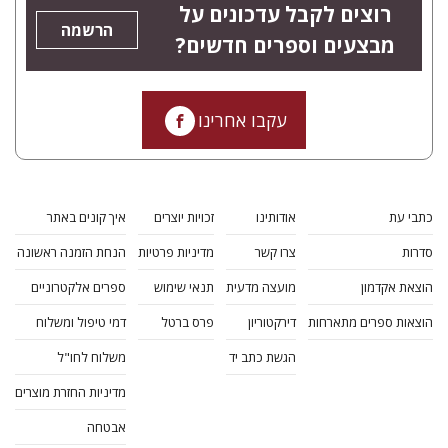
רוצים לקבל עדכונים על
הרשמה
מבצעים וספרים חדשים?
עקבו אחרינו
כתבי עת
אודותינו
זכויות יוצרים
איך קונים באתר
סדרות
צרו קשר
מדיניות פרטיות
הנחת הזמנה ראשונה
הוצאת אקדמון
מועצה מדעית
תנאי שימוש
ספרים אלקטרוניים
הוצאות ספרים מתארחות
דירקטוריון
פרס ברטל
דמי טיפול ומשלוח
הגשת כתב יד
משלוח לחו"ל
מדיניות החזרת מוצרים
אבטחה