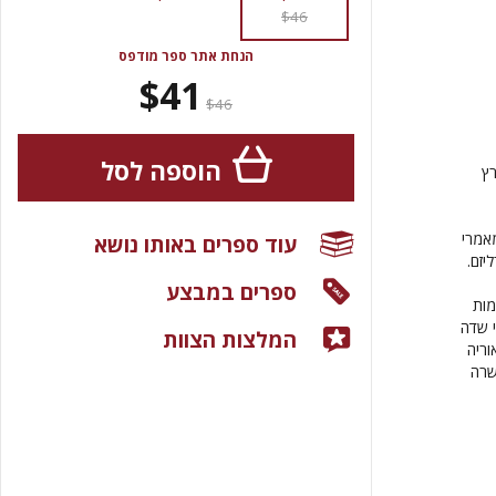
$46
הנחת אתר ספר מודפס
$41
$46
הוספה לסל
רץ
מאמרי
עוד ספרים באותו נושא
יזם.
ספרים במבצע
מות
י שדה
המלצות הצוות
וריה
שרה