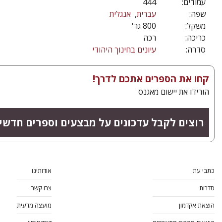
עמודים:
444
שפה:
עברית
אנגלית
משקל:
800 גר'
כריכה:
רכה
סדרה:
עיונים בחינוך היהודי
קחו את הספרים אתכם לדרך!
הורידו את יישום מאגנס
רוצים לקבל עדכונים על מבצעים וספרים חדשי
כתבי עת
אודותינו
סדרות
צרו קשר
הוצאת אקדמון
מועצה מדעית