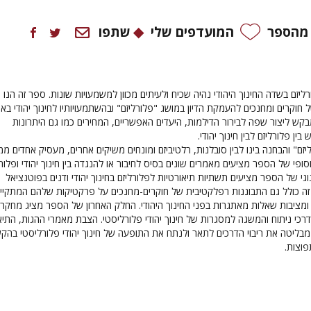
 מהספר
המועדפים שלי
שתפו
יזם בשדה החינוך היהודי נהיה שכיח ולעיתים מכוון למשמעויות שונות. ספר זה הנו
וקרים ומחנכים להעמקת הדיון במושג "פלורליזם" ובהשתמעויותיו לחינוך יהודי בא
קש ליצור שפה לבירור הדילמות, היעדים האפשריים, המחירים כמו גם היתרונות
ן פלורליזם לבין חינוך יהודי.
יזם" והבחנה בינו לבין סובלנות, רלטיביזם ומונחים משיקים אחרים, מעסיק אחדים מ
פי של הספר מציעים מאמרים שונים בסיס לחיבור או להנגדה בין חינוך יהודי ופלורל
י של הספר מציעים תשתיות תיאורטיות לפלורליזם בחינוך יהודי ודנים בפוטנציאל
 זה כולל גם התבוננות רפלקטיבית של חוקרים-מחנכים על פרקטיקות שלהם המתקיי
מציבות שאלות מאתגרות בפני החינוך היהודי. החלק האחרון של הספר מציג מחקר
רכי ניתוח והמשגה למסגרות של חינוך יהודי פלורליסטי. הצבת מאמרי ההגות, התיא
מבליטה את ריבוי הדרכים לתאר ולנתח את התופעה של חינוך יהודי פלורליסטי בהק
פוצות.