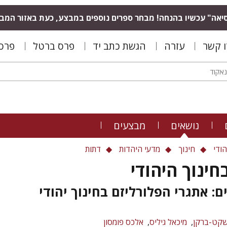
יאה" עכשיו בהנחה! מבחר ספרים נוספים במבצע, כעת באזור המב
ו קשר
עזרה
הגשת כתב יד
פרס ברטל
פרס 
נושאים
מבצעים
הודי
חינוך
מדעי היהדות
דתות
בחינוך היהודי
ם: אתגרי הפלורליזם בחינוך יהודי
שקט-ברקן
מיכאל גיליס
אלכס פומסון