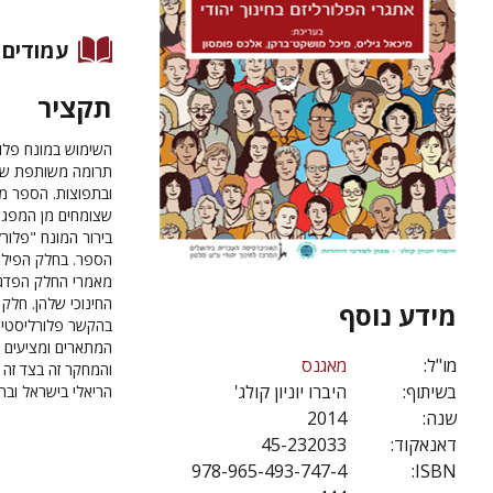
עמודים
תקציר
השימוש במונח פלורל
תרומה משותפת של ח
ובתפוצות. הספר מב
שצומחים מן המפגש בי
בירור המונח "פלורל
הספר. בחלק הפילוסו
מאמרי החלק הפדגוג
החינוכי שלהן. חלק
מידע נוסף
בהקשר פלורליסטי ו
המתארים ומציעים ד
מו"ל:
מאגנס
והמחקר זה בצד זה 
בשיתוף:
היברו יוניון קולג'
הריאלי בישראל ובת
שנה:
2014
דאנאקוד:
45-232033
978-965-493-747-4
ISBN: