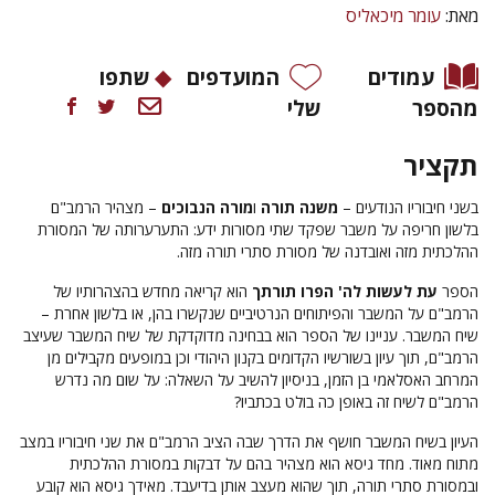
מאת:
עומר מיכאליס
עמודים
המועדפים
שתפו
מהספר
שלי
תקציר
בשני חיבוריו הנודעים –
משנה תורה
ו
מורה הנבוכים
– מצהיר הרמב"ם
בלשון חריפה על משבר שפקד שתי מסורות ידע: התערערותה של המסורת
ההלכתית מזה ואובדנה של מסורת סתרי תורה מזה.
הספר
עת לעשות לה' הפרו תורתך
הוא קריאה מחדש בהצהרותיו של
הרמב"ם על המשבר והפיתוחים הנרטיביים שנקשרו בהן, או בלשון אחרת –
שיח המשבר. עניינו של הספר הוא בבחינה מדוקדקת של שיח המשבר שעיצב
הרמב"ם, תוך עיון בשורשיו הקדומים בקנון היהודי וכן במופעים מקבילים מן
המרחב האסלאמי בן הזמן, בניסיון להשיב על השאלה: על שום מה נדרש
הרמב"ם לשיח זה באופן כה בולט בכתביו?
העיון בשיח המשבר חושף את הדרך שבה הציב הרמב"ם את שני חיבוריו במצב
מתוח מאוד. מחד גיסא הוא מצהיר בהם על דבקות במסורת ההלכתית
ובמסורת סתרי תורה, תוך שהוא מעצב אותן בדיעבד. מאידך גיסא הוא קובע