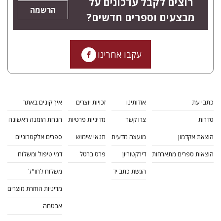
רוצים לקבל עדכונים על
הרשמה
מבצעים וספרים חדשים?
עקבו אחרינו
כתבי עת
אודותינו
זכויות יוצרים
איך קונים באתר
סדרות
צרו קשר
מדיניות פרטיות
הנחת הזמנה ראשונה
הוצאת אקדמון
מועצה מדעית
תנאי שימוש
ספרים אלקטרוניים
הוצאות ספרים מתארחות
דירקטוריון
פרס ברטל
דמי טיפול ומשלוח
הגשת כתב יד
משלוח לחו"ל
מדיניות החזרת מוצרים
אבטחה