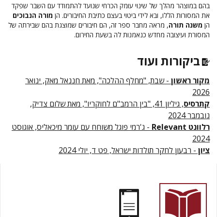
בהם במוצהר מהלך של שינוי עומק הכרחי שנועד להתמודד עם השבר שפקד
את המסורות הללו, ובא לידי ביטוי בעצם כתיבת החיבורים. הן
מורה הנבוכים
הן
משנה תורה
, מראה מחבר ספר זה, הם חיבורים שמוצגת בהם שבירתה של
המסורת ועיצובה מחדש כנאמנות לה בשעת החירום.
ביקורות ועוד
מקור ראשון
- שבת, "מחלף ההלכה", מאת חננאל מאק, ינואר
2026
קתרסיס
, גיליון 41, "בין הרמב"ם לחוקריו", מאת שלום צדיק,
נובמבר 2024
רלוונט Relevant
- ג'רמי פוגל משוחח עם עומר מיכאליס, אוגוסט
2024
ציון
- רבעון לחקר תולדות ישראל, פט ד, יולי 2024